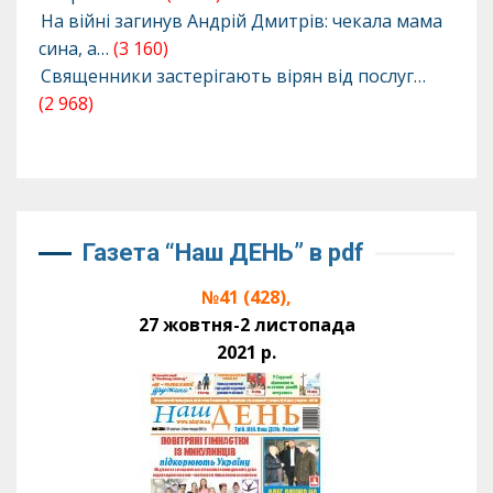
На війні загинув Андрій Дмитрів: чекала мама
сина, а…
(3 160)
Священники застерігають вірян від послуг…
(2 968)
Газета “Наш ДЕНЬ” в pdf
№41 (428),
27 жовтня-2 листопада
2021 р.