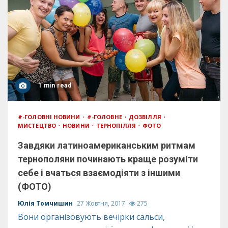
1 min read
#-ГОЛОВНІ НОВИНИ
#-ГОЛОВНЕ
ДОЗВІЛЛЯ
МИСТЕЦТВО
НОВИНИ
ТЕРНОПІЛЛЯ
ФОТО
Завдяки латиноамериканським ритмам
тернополяни починають краще розуміти
себе і вчаться взаємодіяти з іншими
(ФОТО)
Юлія Томчишин
27 Жовтня, 2017
275
Вони організовують вечірки сальси,