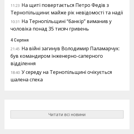
На щиті повертається Петро Федів з
11:23
Тернопільщини: майже рік невідомості та надії
На Тернопільщині “банкір” виманив у
10:31
чоловіка понад 35 тисяч гривень
4 Серпня
На війні загинув Володимир Паламарчук:
21:45
був командиром інженерно-саперного
відділення
У середу на Тернопільщині очікується
18:40
шалена спека
Читати всі новини