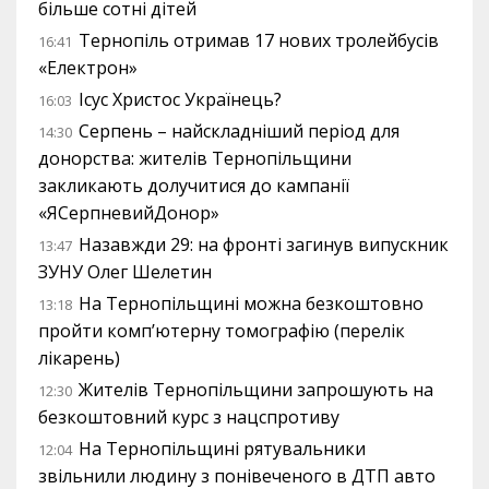
більше сотні дітей
Тернопіль отримав 17 нових тролейбусів
16:41
«Електрон»
Ісус Христос Українець?
16:03
Серпень – найскладніший період для
14:30
донорства: жителів Тернопільщини
закликають долучитися до кампанії
«ЯСерпневийДонор»
Назавжди 29: на фронті загинув випускник
13:47
ЗУНУ Олег Шелетин
На Тернопільщині можна безкоштовно
13:18
пройти комп’ютерну томографію (перелік
лікарень)
Жителів Тернопільщини запрошують на
12:30
безкоштовний курс з нацспротиву
На Тернопільщині рятувальники
12:04
звільнили людину з понівеченого в ДТП авто