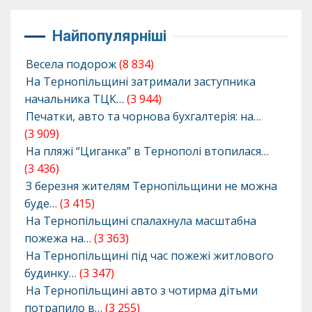
Найпопулярніші
Весела подорож
(8 834)
На Тернопільщині затримали заступника
начальника ТЦК…
(3 944)
Печатки, авто та чорнова бухгалтерія: на…
(3 909)
На пляжі “Циганка” в Тернополі втопилася…
(3 436)
З березня жителям Тернопільщини не можна
буде…
(3 415)
На Тернопільщині спалахнула масштабна
пожежа на…
(3 363)
На Тернопільщині під час пожежі житлового
будинку…
(3 347)
На Тернопільщині авто з чотирма дітьми
потрапило в…
(3 255)