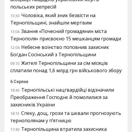
польських репресій
Чоловіка, який зник безвісти на
13:30
Тернопільщині, знайшли мертвим
Звання «Почесний громадянин міста
13:04
Тернополя» присвоєно 15 мешканцям громади
Небесне воїнство поповнив захисник
12:04
Богдан Сосінський з Тернопільщини
Жителі Тернопільщини за сім місяців
09:10
сплатили понад 1,6 млрд грн військового збору
6 Серпня
Тернопільські нацгвардійці відзначили
18:40
Преображення Господнє й помолилися за
захисників України
Спеку, дощ, грози та шквали прогнозують
18:15
тернополянам у п’ятницю
Тернопільщина втратила захисника
17:40