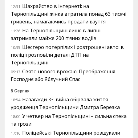
Шахрайство в інтернеті: на
12:31
Тернопільщині жінка втратила понад 63 тисячі
гривень, намагаючись продати взуття
На Тернопільщині лише в липні
11:26
затримали майже 200 п’яних водіїв
Шестеро потерпілих і розтрощені авто: в
10:35
поліції розповіли деталі ДТП на
Тернопільщині
Свято нового врожаю: Преображення
09:13
Господнє або Яблучний Спас
5 Серпня
Назавжди 33: війна обірвала життя
18:54
уродженця Тернопільщини Дмитра Березка
У четвер на Тернопільщині – сильна спека
18:00
та грози
Поліцейські Тернопільщини розшукали
17:16