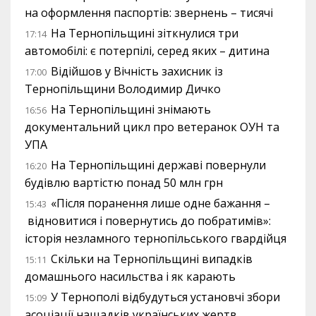
на оформлення паспортів: звернень – тисячі
На Тернопільщині зіткнулися три
17:14
автомобілі: є потерпілі, серед яких – дитина
Відійшов у Вічність захисник із
17:00
Тернопільщини Володимир Дичко
На Тернопільщині знімають
16:56
документальний цикл про ветеранок ОУН та
УПА
На Тернопільщині державі повернули
16:20
будівлю вартістю понад 50 млн грн
«Після поранення лише одне бажання –
15:43
відновитися і повернутись до побратимів»:
історія незламного тернопільського гвардійця
Скільки на Тернопільщині випадків
15:11
домашнього насильства і як карають
У Тернополі відбудуться установчі збори
15:09
асоціації нащадків українських жертв