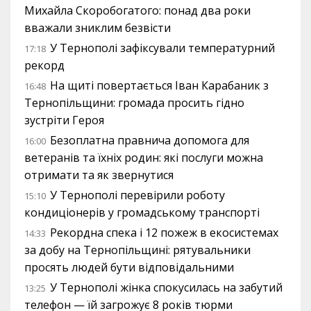
Михайла Скоробогатого: понад два роки
вважали зниклим безвісти
У Тернополі зафіксували температурний
17:18
рекорд
На щиті повертається Іван Карабаник з
16:48
Тернопільщини: громада просить гідно
зустріти Героя
Безоплатна правнича допомога для
16:00
ветеранів та їхніх родин: які послуги можна
отримати та як звернутися
У Тернополі перевірили роботу
15:10
кондиціонерів у громадському транспорті
Рекордна спека і 12 пожеж в екосистемах
14:33
за добу на Тернопільщині: рятувальники
просять людей бути відповідальними
У Тернополі жінка спокусилась на забутий
13:25
телефон — їй загрожує 8 років тюрми