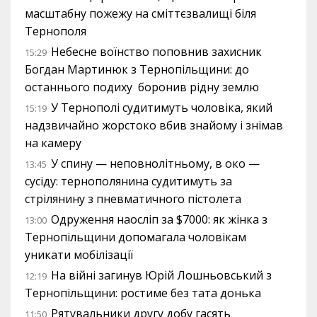
масштабну пожежу на сміттєзвалищі біля
Тернополя
Небесне воїнство поповнив захисник
15:29
Богдан Мартинюк з Тернопільщини: до
останнього подиху боронив рідну землю
У Тернополі судитимуть чоловіка, який
15:19
надзвичайно жорстоко вбив знайому і знімав
на камеру
У спину — неповнолітньому, в око —
13:45
сусіду: тернополянина судитимуть за
стрілянину з пневматичного пістолета
Одруження наосліп за $7000: як жінка з
13:00
Тернопільщини допомагала чоловікам
уникати мобілізації
На війні загинув Юрій Лошньовський з
12:19
Тернопільщини: ростиме без тата донька
Рятувальники другу добу гасять
11:50