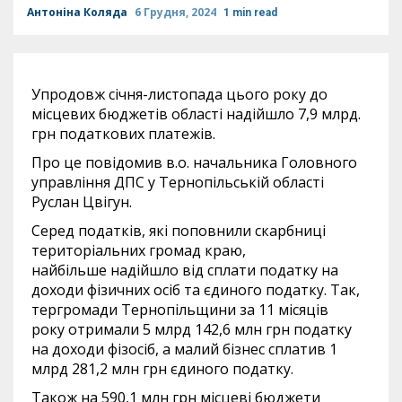
Антоніна Коляда
6 Грудня, 2024
1 min read
Упродовж січня-листопада цього року до
місцевих бюджетів області надійшло 7,9 млрд.
грн податкових платежів.
Про це повідомив в.о. начальника Головного
управління ДПС у Тернопільській області
Руслан Цвігун.
Серед податків, які поповнили скарбниці
територіальних громад краю,
найбільше надійшло від сплати податку на
доходи фізичних осіб та єдиного податку. Так,
тергромади Тернопільщини за 11 місяців
року отримали 5 млрд 142,6 млн грн податку
на доходи фізосіб, а малий бізнес сплатив 1
млрд 281,2 млн грн єдиного податку.
Також на 590,1 млн грн місцеві бюджети