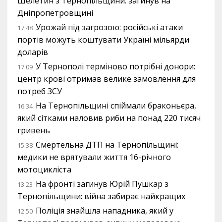
Шелетин з Тернопільщини: загинув на
Дніпропетровщині
Урожай під загрозою: російські атаки
17:48
портів можуть коштувати Україні мільярди
доларів
У Тернополі терміново потрібні донори:
17:09
центр крові отримав велике замовлення для
потреб ЗСУ
На Тернопільщині спіймали браконьєра,
16:34
який сітками наловив риби на понад 220 тисяч
гривень
Смертельна ДТП на Тернопільщині:
15:38
медики не врятували життя 16-річного
мотоцикліста
На фронті загинув Юрій Пушкар з
13:23
Тернопільщини: війна забирає найкращих
Поліція знайшла нападника, який у
12:50