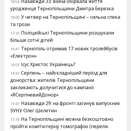
Назавжди 33: війна обірвала життя
18:54
уродженця Тернопільщини Дмитра Березка
У четвер на Тернопільщині – сильна спека
18:00
та грози
Поліцейські Тернопільщини розшукали
17:16
більше сотні дітей
Тернопіль отримав 17 нових тролейбусів
16:41
«Електрон»
Ісус Христос Українець?
16:03
Серпень – найскладніший період для
14:30
донорства: жителів Тернопільщини
закликають долучитися до кампанії
«ЯСерпневийДонор»
Назавжди 29: на фронті загинув випускник
13:47
ЗУНУ Олег Шелетин
На Тернопільщині можна безкоштовно
13:18
пройти комп’ютерну томографію (перелік