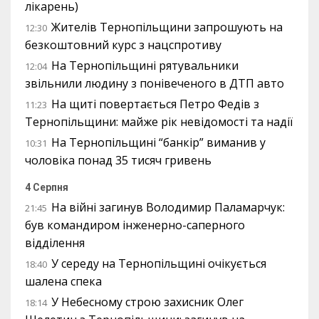
лікарень)
Жителів Тернопільщини запрошують на
12:30
безкоштовний курс з нацспротиву
На Тернопільщині рятувальники
12:04
звільнили людину з понівеченого в ДТП авто
На щиті повертається Петро Федів з
11:23
Тернопільщини: майже рік невідомості та надії
На Тернопільщині “банкір” виманив у
10:31
чоловіка понад 35 тисяч гривень
4 Серпня
На війні загинув Володимир Паламарчук:
21:45
був командиром інженерно-саперного
відділення
У середу на Тернопільщині очікується
18:40
шалена спека
У Небесному строю захисник Олег
18:14