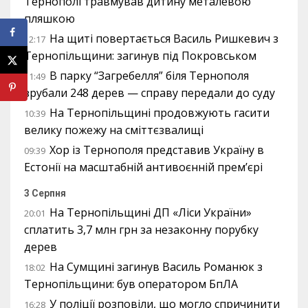
Тернополі травмував дитину металевою
пляшкою
На щиті повертається Василь Ришкевич з
12:17
Тернопільщини: загинув під Покровськом
В парку “Загребелля” біля Тернополя
11:49
зрубали 248 дерев — справу передали до суду
На Тернопільщині продовжують гасити
10:39
велику пожежу на сміттєзвалищі
Хор із Тернополя представив Україну в
09:39
Естонії на масштабній антивоєнній прем’єрі
3 Серпня
На Тернопільщині ДП «Ліси України»
20:01
сплатить 3,7 млн грн за незаконну порубку
дерев
На Сумщині загинув Василь Романюк з
18:02
Тернопільщини: був оператором БпЛА
У поліції розповіли, що могло спричинити
16:28