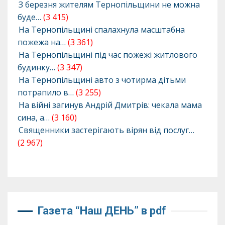
З березня жителям Тернопільщини не можна
буде…
(3 415)
На Тернопільщині спалахнула масштабна
пожежа на…
(3 361)
На Тернопільщині під час пожежі житлового
будинку…
(3 347)
На Тернопільщині авто з чотирма дітьми
потрапило в…
(3 255)
На війні загинув Андрій Дмитрів: чекала мама
сина, а…
(3 160)
Священники застерігають вірян від послуг…
(2 967)
Газета “Наш ДЕНЬ” в pdf