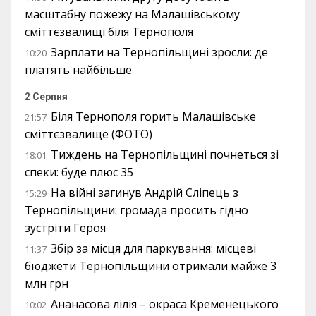
масштабну пожежу на Малашівському
сміттєзвалищі біля Тернополя
Зарплати на Тернопільщині зросли: де
10:20
платять найбільше
2 Серпня
Біля Тернополя горить Малашівське
21:57
сміттєзвалище (ФОТО)
Тиждень на Тернопільщині почнеться зі
18:01
спеки: буде плюс 35
На війні загинув Андрій Сліпець з
15:29
Тернопільщини: громада просить гідно
зустріти Героя
Збір за місця для паркування: місцеві
11:37
бюджети Тернопільщини отримали майже 3
млн грн
Ананасова лілія – окраса Кременецького
10:02