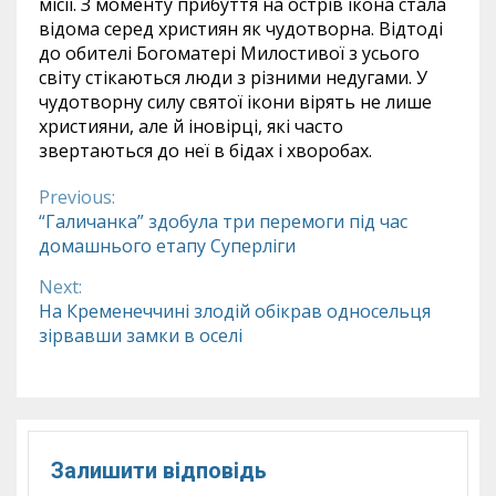
місії. З моменту прибуття на острів ікона стала
відома серед християн як чудотворна. Відтоді
до обителі Богоматері Милостивої з усього
світу стікаються люди з різними недугами. У
чудотворну силу святої ікони вірять не лише
християни, але й іновірці, які часто
звертаються до неї в бідах і хворобах.
Previous:
Continue
“Галичанка” здобула три перемоги під час
домашнього етапу Суперліги
Reading
Next:
На Кременеччині злодій обікрав односельця
зірвавши замки в оселі
Залишити відповідь