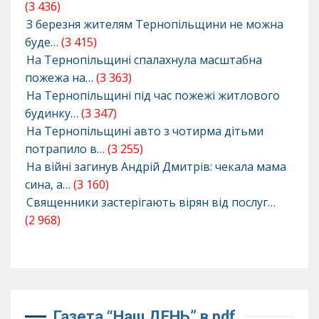
(3 436)
З березня жителям Тернопільщини не можна
буде…
(3 415)
На Тернопільщині спалахнула масштабна
пожежа на…
(3 363)
На Тернопільщині під час пожежі житлового
будинку…
(3 347)
На Тернопільщині авто з чотирма дітьми
потрапило в…
(3 255)
На війні загинув Андрій Дмитрів: чекала мама
сина, а…
(3 160)
Священники застерігають вірян від послуг…
(2 968)
Газета “Наш ДЕНЬ” в pdf