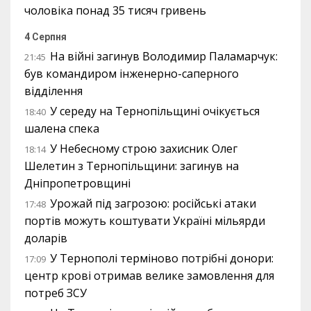
чоловіка понад 35 тисяч гривень
4 Серпня
На війні загинув Володимир Паламарчук:
21:45
був командиром інженерно-саперного
відділення
У середу на Тернопільщині очікується
18:40
шалена спека
У Небесному строю захисник Олег
18:14
Шелетин з Тернопільщини: загинув на
Дніпропетровщині
Урожай під загрозою: російські атаки
17:48
портів можуть коштувати Україні мільярди
доларів
У Тернополі терміново потрібні донори:
17:09
центр крові отримав велике замовлення для
потреб ЗСУ