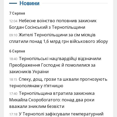
Новини
7 Серпня
Небесне воїнство поповнив захисник
12:04
Богдан Сосінський з Тернопільщини
Жителі Тернопільщини за сім місяців
09:10
сплатили понад 1,6 млрд грн військового збору
6 Серпня
Тернопільські нацгвардійці відзначили
18:40
Преображення Господнє й помолилися за
захисників України
Спеку, дощ, грози та шквали прогнозують
18:15
тернополянам у п’ятницю
Тернопільщина втратила захисника
17:40
Михайла Скоробогатого: понад два роки
вважали зниклим безвісти
У Тернополі зафіксували температурний
17:18