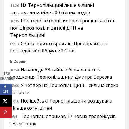
На Тернопільщині лише в липні
11:26
затримали майже 200 п’яних водіїв
Шестеро потерпілих і розтрощені авто: в
10:35
поліції розповіли деталі ДТП на
Тернопільщині
Свято нового врожаю: Преображення
09:13
Господнє або Яблучний Спас
5 Серпня
Назавжди 33: війна обірвала життя
18:54
156
уродженця Тернопільщини Дмитра Березка
SHARES
У четвер на Тернопільщині – сильна спека
18:00
та грози
156
Поліцейські Тернопільщини розшукали
17:16
більше сотні дітей
Тернопіль отримав 17 нових тролейбусів
16:41
«Електрон»