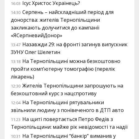
Ісус Христос Українець?
16:03
Серпень – найскладніший період для
14:30
донорства: жителів Тернопільщини
закликають долучитися до кампанії
«ЯСерпневийДонор»
Назавжди 29: на фронті загинув випускник
13:47
ЗУНУ Олег Шелетин
На Тернопільщині можна безкоштовно
13:18
пройти комп’ютерну томографію (перелік
лікарень)
Жителів Тернопільщини запрошують на
12:30
безкоштовний курс з нацспротиву
На Тернопільщині рятувальники
12:04
звільнили людину з понівеченого в ДТП авто
На щиті повертається Петро Федів з
11:23
Тернопільщини: майже рік невідомості та надії
На Тернопільщині “банкір” виманив у
10:31