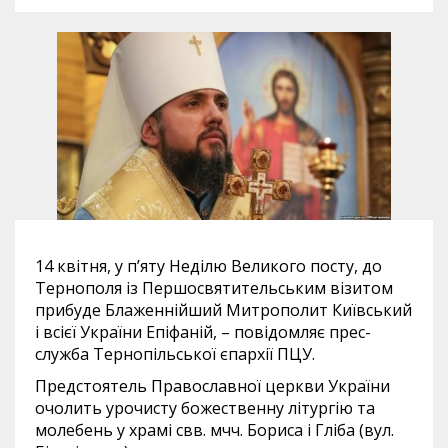
14 квітня, у п’яту Неділю Великого посту, до
Тернополя із Першосвятительським візитом
прибуде Блаженнійший Митрополит Київський
і всієї України Епіфаній, – повідомляє прес-
служба Тернопільської єпархії ПЦУ.
Предстоятель Православної церкви України
очолить урочисту божественну літургію та
молебень у храмі свв. мчч. Бориса і Гліба (вул.