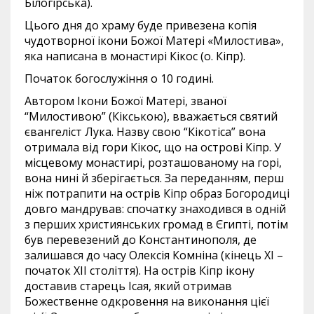
Білогірська).
Цього дня до храму буде привезена копія
чудотворної ікони Божої Матері «Милостива»,
яка написана в монастирі Кікос (о. Кіпр).
Початок богослужіння о 10 годині.
Автором Ікони Божої Матері, званої
“Милостивою” (Кікською), вважається святий
євангеліст Лука. Назву свою “Кікотіса” вона
отримала від гори Кікос, що на острові Кіпр. У
місцевому монастирі, розташованому на горі,
вона нині й зберігається. За переданням, перш
ніж потрапити на острів Кіпр образ Богородиці
довго мандрував: спочатку знаходився в одній
з перших християнських громад в Єгипті, потім
був перевезений до Константинополя, де
залишався до часу Олексія Комніна (кінець XI –
початок XII століття). На острів Кіпр ікону
доставив старець Ісая, який отримав
Божественне одкровення на виконання цієї