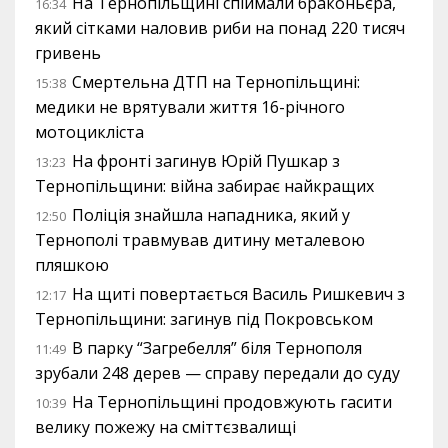
На Тернопільщині спіймали браконьєра,
16:34
який сітками наловив риби на понад 220 тисяч
гривень
Смертельна ДТП на Тернопільщині:
15:38
медики не врятували життя 16-річного
мотоцикліста
На фронті загинув Юрій Пушкар з
13:23
Тернопільщини: війна забирає найкращих
Поліція знайшла нападника, який у
12:50
Тернополі травмував дитину металевою
пляшкою
На щиті повертається Василь Ришкевич з
12:17
Тернопільщини: загинув під Покровськом
В парку “Загребелля” біля Тернополя
11:49
зрубали 248 дерев — справу передали до суду
На Тернопільщині продовжують гасити
10:39
велику пожежу на сміттєзвалищі