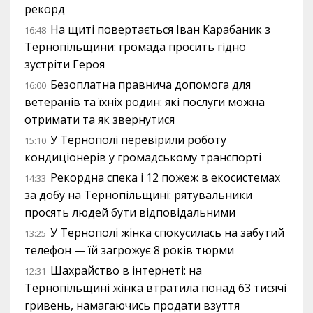
рекорд
На щиті повертається Іван Карабаник з
16:48
Тернопільщини: громада просить гідно
зустріти Героя
Безоплатна правнича допомога для
16:00
ветеранів та їхніх родин: які послуги можна
отримати та як звернутися
У Тернополі перевірили роботу
15:10
кондиціонерів у громадському транспорті
Рекордна спека і 12 пожеж в екосистемах
14:33
за добу на Тернопільщині: рятувальники
просять людей бути відповідальними
У Тернополі жінка спокусилась на забутий
13:25
телефон — їй загрожує 8 років тюрми
Шахрайство в інтернеті: на
12:31
Тернопільщині жінка втратила понад 63 тисячі
гривень, намагаючись продати взуття