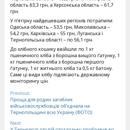
область 63,3 грн, а Херсонська область – 61,7
грн.
У п’ятірку найдешевших регіонів потрапили:
Одеська область – 53,5 грн, Миколаївська –
54,2 грн, Харківська – 55 грн, Луганська і
Тернопільська області – по 56,1 грн.
До хлібного кошику ввійшли: по 1 кг
пшеничного хліба з борошна вищого ґатунку, 1
кг пшеничного хліба з борошна першого
ґатунку, 1 кг житнього хліба та 0,5 кг батону.
Саме ці види хлібу підлягають державному
моніторингу цін.
Previous:
Continue
Проща для родин загиблих
військовослужбовців об’єднала на
Reading
Тернопільщині всю Україну (ФОТО)
Next:
У Тернополі злодій спозаранку пробрався до