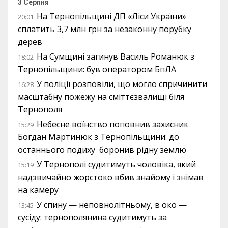
3 Серпня
На Тернопільщині ДП «Ліси України»
20:01
сплатить 3,7 млн грн за незаконну порубку
дерев
На Сумщині загинув Василь Романюк з
18:02
Тернопільщини: був оператором БпЛА
У поліції розповіли, що могло спричинити
16:28
масштабну пожежу на сміттєзвалищі біля
Тернополя
Небесне воїнство поповнив захисник
15:29
Богдан Мартинюк з Тернопільщини: до
останнього подиху боронив рідну землю
У Тернополі судитимуть чоловіка, який
15:19
надзвичайно жорстоко вбив знайому і знімав
на камеру
У спину — неповнолітньому, в око —
13:45
сусіду: тернополянина судитимуть за