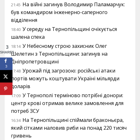
На війні загинув Володимир Паламарчук:
21:45
був командиром інженерно-саперного
відділення
У середу на Тернопільщині очікується
18:40
шалена спека
У Небесному строю захисник Олег
18:14
3
SHARES
Шелетин з Тернопільщини: загинув на
Дніпропетровщині
3
Урожай під загрозою: російські атаки
17:48
портів можуть коштувати Україні мільярди
доларів
У Тернополі терміново потрібні донори:
17:09
центр крові отримав велике замовлення для
потреб ЗСУ
На Тернопільщині спіймали браконьєра,
16:34
який сітками наловив риби на понад 220 тисяч
гривень