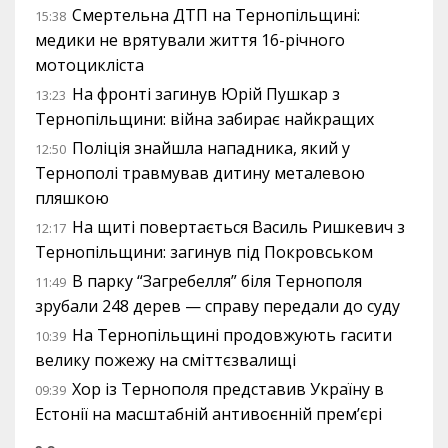
Смертельна ДТП на Тернопільщині:
15:38
медики не врятували життя 16-річного
мотоцикліста
На фронті загинув Юрій Пушкар з
13:23
Тернопільщини: війна забирає найкращих
Поліція знайшла нападника, який у
12:50
Тернополі травмував дитину металевою
пляшкою
На щиті повертається Василь Ришкевич з
12:17
Тернопільщини: загинув під Покровськом
В парку “Загребелля” біля Тернополя
11:49
зрубали 248 дерев — справу передали до суду
На Тернопільщині продовжують гасити
10:39
велику пожежу на сміттєзвалищі
Хор із Тернополя представив Україну в
09:39
Естонії на масштабній антивоєнній прем’єрі