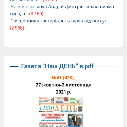
На війні загинув Андрій Дмитрів: чекала мама
сина, а…
(3 160)
Священники застерігають вірян від послуг…
(2 968)
Газета “Наш ДЕНЬ” в pdf
№41 (428),
27 жовтня-2 листопада
2021 р.