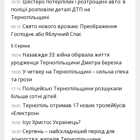
Шестеро потерпілих і розтрощені авто: в
10:35
поліції розповіли деталі ДТП на
Тернопільщині
Свято нового врожаю: Преображення
09:13
Господнє або Яблучний Спас
5 Серпня
Назавжди 33: війна обірвала життя
18:54
уродженця Тернопільщини Дмитра Березка
У четвер на Тернопільщині – сильна спека
18:00
та грози
Поліцейські Тернопільщини розшукали
17:16
більше сотні дітей
Тернопіль отримав 17 нових тролейбусів
16:41
«Електрон»
Ісус Христос Українець?
16:03
Серпень – найскладніший період для
14:30
донорства: жителів Тернопільщини