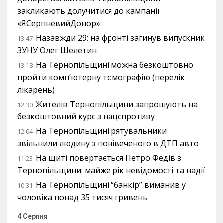
закликають долучитися до кампанії
«ЯСерпневийДонор»
Назавжди 29: на фронті загинув випускник
13:47
ЗУНУ Олег Шелетин
На Тернопільщині можна безкоштовно
13:18
пройти комп’ютерну томографію (перелік
лікарень)
Жителів Тернопільщини запрошують на
12:30
безкоштовний курс з нацспротиву
На Тернопільщині рятувальники
12:04
звільнили людину з понівеченого в ДТП авто
На щиті повертається Петро Федів з
11:23
Тернопільщини: майже рік невідомості та надії
На Тернопільщині “банкір” виманив у
10:31
чоловіка понад 35 тисяч гривень
4 Серпня