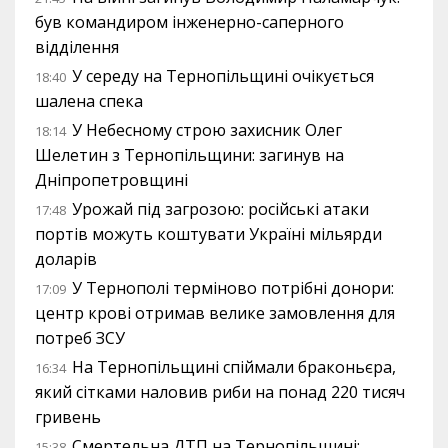
був командиром інженерно-саперного
відділення
У середу на Тернопільщині очікується
18:40
шалена спека
У Небесному строю захисник Олег
18:14
Шелетин з Тернопільщини: загинув на
Дніпропетровщині
Урожай під загрозою: російські атаки
17:48
портів можуть коштувати Україні мільярди
доларів
У Тернополі терміново потрібні донори:
17:09
центр крові отримав велике замовлення для
потреб ЗСУ
На Тернопільщині спіймали браконьєра,
16:34
який сітками наловив риби на понад 220 тисяч
гривень
Смертельна ДТП на Тернопільщині:
15:38