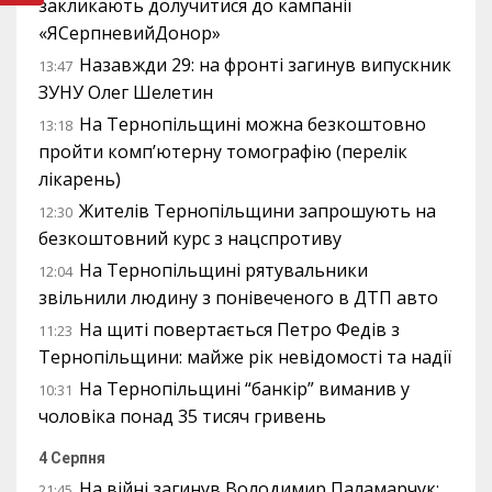
закликають долучитися до кампанії
«ЯСерпневийДонор»
Назавжди 29: на фронті загинув випускник
13:47
ЗУНУ Олег Шелетин
На Тернопільщині можна безкоштовно
13:18
пройти комп’ютерну томографію (перелік
лікарень)
Жителів Тернопільщини запрошують на
12:30
безкоштовний курс з нацспротиву
На Тернопільщині рятувальники
12:04
звільнили людину з понівеченого в ДТП авто
На щиті повертається Петро Федів з
11:23
Тернопільщини: майже рік невідомості та надії
На Тернопільщині “банкір” виманив у
10:31
чоловіка понад 35 тисяч гривень
4 Серпня
На війні загинув Володимир Паламарчук:
21:45