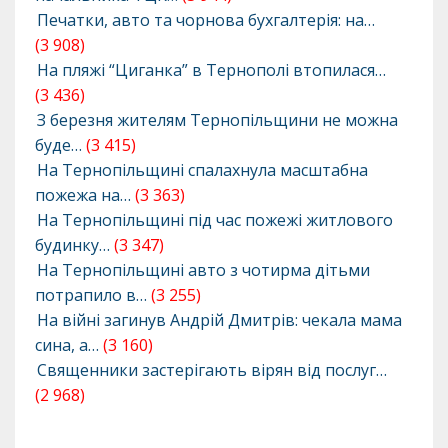
Печатки, авто та чорнова бухгалтерія: на…
(3 908)
На пляжі “Циганка” в Тернополі втопилася…
(3 436)
З березня жителям Тернопільщини не можна
буде…
(3 415)
На Тернопільщині спалахнула масштабна
пожежа на…
(3 363)
На Тернопільщині під час пожежі житлового
будинку…
(3 347)
На Тернопільщині авто з чотирма дітьми
потрапило в…
(3 255)
На війні загинув Андрій Дмитрів: чекала мама
сина, а…
(3 160)
Священники застерігають вірян від послуг…
(2 968)