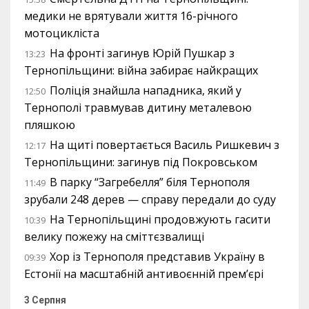
медики не врятували життя 16-річного
мотоцикліста
На фронті загинув Юрій Пушкар з
13:23
Тернопільщини: війна забирає найкращих
Поліція знайшла нападника, який у
12:50
Тернополі травмував дитину металевою
пляшкою
На щиті повертається Василь Ришкевич з
12:17
Тернопільщини: загинув під Покровськом
В парку “Загребелля” біля Тернополя
11:49
зрубали 248 дерев — справу передали до суду
На Тернопільщині продовжують гасити
10:39
велику пожежу на сміттєзвалищі
Хор із Тернополя представив Україну в
09:39
Естонії на масштабній антивоєнній прем’єрі
3 Серпня