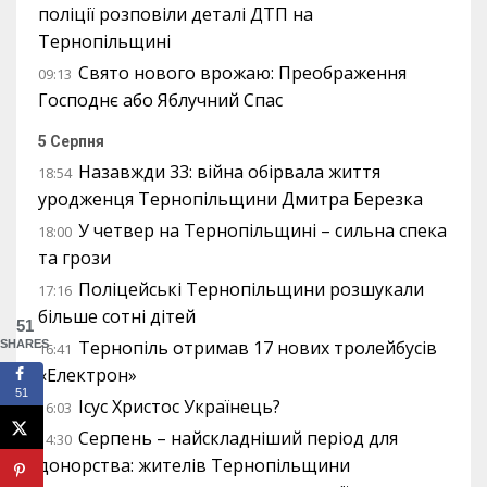
поліції розповіли деталі ДТП на
Тернопільщині
Свято нового врожаю: Преображення
09:13
Господнє або Яблучний Спас
5 Серпня
Назавжди 33: війна обірвала життя
18:54
уродженця Тернопільщини Дмитра Березка
У четвер на Тернопільщині – сильна спека
18:00
та грози
Поліцейські Тернопільщини розшукали
17:16
більше сотні дітей
51
Тернопіль отримав 17 нових тролейбусів
SHARES
16:41
«Електрон»
51
Ісус Христос Українець?
16:03
Серпень – найскладніший період для
14:30
донорства: жителів Тернопільщини