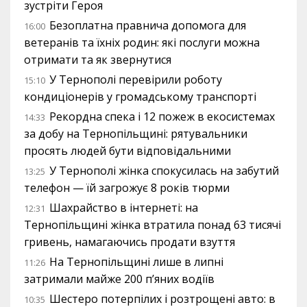
зустріти Героя
Безоплатна правнича допомога для
16:00
ветеранів та їхніх родин: які послуги можна
отримати та як звернутися
У Тернополі перевірили роботу
15:10
кондиціонерів у громадському транспорті
Рекордна спека і 12 пожеж в екосистемах
14:33
за добу на Тернопільщині: рятувальники
просять людей бути відповідальними
У Тернополі жінка спокусилась на забутий
13:25
телефон — їй загрожує 8 років тюрми
Шахрайство в інтернеті: на
12:31
Тернопільщині жінка втратила понад 63 тисячі
гривень, намагаючись продати взуття
На Тернопільщині лише в липні
11:26
затримали майже 200 п’яних водіїв
Шестеро потерпілих і розтрощені авто: в
10:35