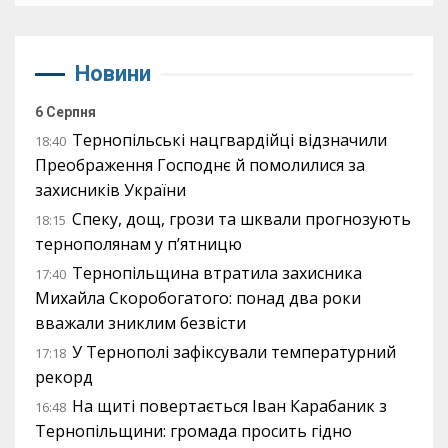
Новини
6 Серпня
Тернопільські нацгвардійці відзначили
18:40
Преображення Господнє й помолилися за
захисників України
Спеку, дощ, грози та шквали прогнозують
18:15
тернополянам у п’ятницю
Тернопільщина втратила захисника
17:40
Михайла Скоробогатого: понад два роки
вважали зниклим безвісти
У Тернополі зафіксували температурний
17:18
рекорд
На щиті повертається Іван Карабаник з
16:48
Тернопільщини: громада просить гідно