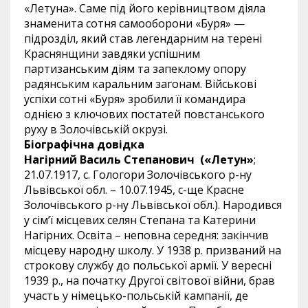
«Летуна». Саме під його керівництвом діяла
знаменита сотня самооборони «Буря» —
підрозділ, який став легендарним на терені
Краснянщини завдяки успішним
партизанським діям та запеклому опору
радянським каральним загонам. Військові
успіхи сотні «Буря» зробили її командира
однією з ключових постатей повстанського
руху в Золочівській окрузі.
Біографічна довідка
Нагірний Василь Степанович («Летун»
;
21.07.1917, c. Гологори Золочівського р-ну
Львівської обл. – 10.07.1945, c-ще Красне
Золочівського р-ну Львівської обл.). Народився
у сім’ї місцевих селян Степана та Катерини
Нагірних. Освіта – неповна середня: закінчив
місцеву народну школу. У 1938 р. призваний на
строкову службу до польської армії. У вересні
1939 р., на початку Другої світової війни, брав
участь у німецько-польській кампанії, де