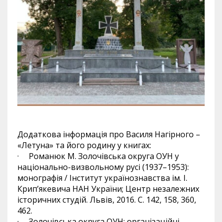
Додаткова інформація про Василя Нагірного –
«Летуна» та його родину у книгах:
· Романюк М. Золочівська округа ОУН у
національно-визвольному русі (1937–1953):
монографія / Інститут українознавства ім. І.
Крип’якевича НАН України; Центр незалежних
історичних студій. Львів, 2016. С. 142, 158, 360,
462.
· Золочівська округа ОУН: організаційні