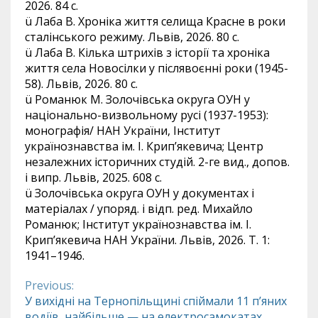
2026. 84 с.
ü Лаба В. Хроніка життя селища Красне в роки
сталінського режиму. Львів, 2026. 80 с.
ü Лаба В. Кілька штрихів з історії та хроніка
життя села Новосілки у післявоєнні роки (1945-
58). Львів, 2026. 80 с.
ü Романюк М. Золочівська округа ОУН у
національно-визвольному русі (1937-1953):
монографія/ НАН України, Інститут
українознавства ім. І. Крип’якевича; Центр
незалежних історичних студій. 2-ге вид., допов.
і випр. Львів, 2025. 608 с.
ü Золочівська округа ОУН у документах і
матеріалах / упоряд. і відп. ред. Михайло
Романюк; Інститут українознавства ім. І.
Крип’якевича НАН України. Львів, 2026. Т. 1:
1941–1946.
Previous:
Continue
У вихідні на Тернопільщині спіймали 11 п’яних
водіїв, найбільше — на електросамокатах