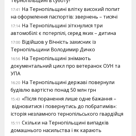
Тернопільщині в суботу?
На Тернопільщині влітку високий попит
17:41
на оформлення паспортів: звернень – тисячі
На Тернопільщині зіткнулися три
17:14
автомобілі: є потерпілі, серед яких – дитина
Відійшов у Вічність захисник із
17:00
Тернопільщини Володимир Дичко
На Тернопільщині знімають
16:56
документальний цикл про ветеранок ОУН та
УПА
На Тернопільщині державі повернули
16:20
будівлю вартістю понад 50 млн грн
«Після поранення лише одне бажання –
15:43
відновитися і повернутись до побратимів»:
історія незламного тернопільського гвардійця
Скільки на Тернопільщині випадків
15:11
домашнього насильства і як карають