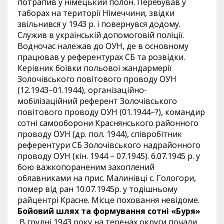
потрапив у німецький полон. Перебував у
таборах на території Німеччини, звідки
звільнився у 1943 р. і повернувся додому.
Служив в українській допомоговій поліції.
Водночас належав до ОУН, де в основному
працював у референтурах СБ та розвідки.
Керівник боївки польової жандармерії
Золочівського повітового проводу ОУН
(12.1943–01.1944), організаційно-
мобілізаційний референт Золочівського
повітового проводу ОУН (01.1944–?), командир
сотні самооборони Краснянського районного
проводу ОУН (др. пол. 1944), співробітник
референтури СБ Золочівського надрайонного
проводу ОУН (кін. 1944 – 07.1945). 6.07.1945 р. у
бою важкопораненим захоплений
облавниками на прис. Малинівці с. Гологори,
помер від ран 10.07.1945р. у тодішньому
райцентрі Красне. Місце поховання невідоме.
Бойовий шлях та формування сотні «Буря»
В грудні 1943 року на теренах округи почали