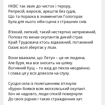
НКВС так звик до чисток і терору,
Репресій, вироків, арештів без судів,
Що та поразка в знаменитих Гологорах
Була для нього ніби сцена з страшних снів.
Вʼязкий, липкий, такий нестерпно неприємний,
Поповз по венах окупантів дикий страх.
Край Трудовача хтось відважний, потаємний
Оазис волі зберігає у лісах.
Вони вважали, що Летун – це не людина,
Але буря, яка все зносить на шляху.
Вогняний Кущ – то вхід до пекла неодмінно.
І слава ця у всіх довкола на слуху.
Сусідні села із полегшенням зітхнули:
«Бурю» боявся всяк московський окупант.
Хоч не надовго, люди спокій повернули
До своїх рідних і таких стражденних хат.