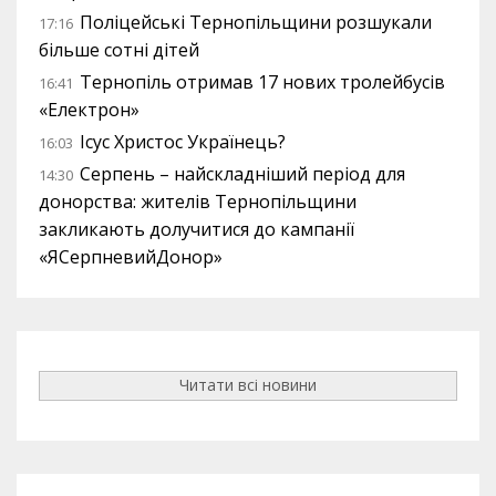
Поліцейські Тернопільщини розшукали
17:16
більше сотні дітей
Тернопіль отримав 17 нових тролейбусів
16:41
«Електрон»
Ісус Христос Українець?
16:03
Серпень – найскладніший період для
14:30
донорства: жителів Тернопільщини
закликають долучитися до кампанії
«ЯСерпневийДонор»
Читати всі новини