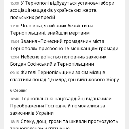
У Тернополі відбудуться установчі збори
15:09
асоціації нащадків українських жертв
польських репресій
Чоловіка, який зник безвісти на
13:30
Тернопільщині, знайшли мертвим
Звання «Почесний громадянин міста
13:04
Тернополя» присвоєно 15 мешканцям громади
Небесне воїнство поповнив захисник
12:04
Богдан Сосінський з Тернопільщини
Жителі Тернопільщини за сім місяців
09:10
сплатили понад 1,6 млрд грн військового збору
6 Серпня
Тернопільські нацгвардійці відзначили
18:40
Преображення Господнє й помолилися за
захисників України
Спеку, дощ, грози та шквали прогнозують
18:15
тернополянам у п’ятницю