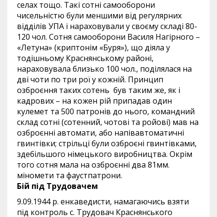
селах тощо. Такі сотні самооборони
чисельністю були меншими від регулярних
відділів УПА і нараховували у своєму складі 80-
120 чол. Сотня самооборони Василя Нагірного –
«Летуна» (криптонім «Буря»), що діяла у
тодішньому Краснянському районі,
нараховувала близько 100 чол., поділялася на
дві чоти по три рої у кожній. Принцип
озброєння таких сотень був таким же, як і
кадрових – на кожен рій припадав один
кулемет та 500 патронів до нього, командний
склад сотні (сотенний, чотові та ройові) мав на
озброєнні автомати, або напівавтоматичні
гвинтівки; стрільці були озброєні гвинтівками,
здебільшого німецького виробництва. Окрім
того сотня мала на озброєнні два 81мм.
міномети та фаустпатрони.
Бій під Трудовачем
9.09.1944 р. енкаведисти, намагаючись взяти
під контроль с. Трудовач Краснянського