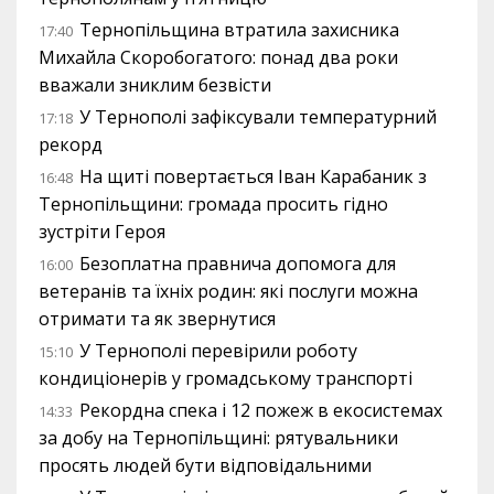
Тернопільщина втратила захисника
17:40
Михайла Скоробогатого: понад два роки
вважали зниклим безвісти
У Тернополі зафіксували температурний
17:18
рекорд
На щиті повертається Іван Карабаник з
16:48
Тернопільщини: громада просить гідно
зустріти Героя
Безоплатна правнича допомога для
16:00
ветеранів та їхніх родин: які послуги можна
отримати та як звернутися
У Тернополі перевірили роботу
15:10
кондиціонерів у громадському транспорті
Рекордна спека і 12 пожеж в екосистемах
14:33
за добу на Тернопільщині: рятувальники
просять людей бути відповідальними