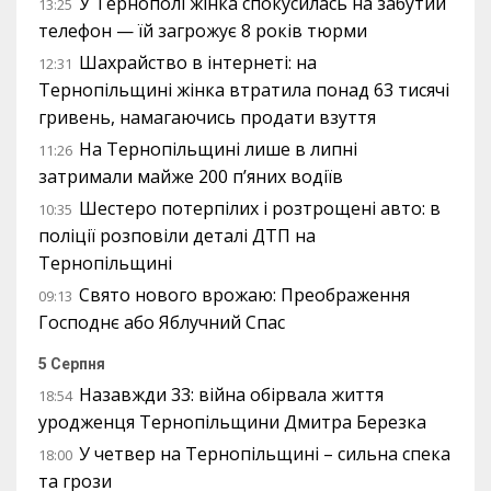
У Тернополі жінка спокусилась на забутий
13:25
телефон — їй загрожує 8 років тюрми
Шахрайство в інтернеті: на
12:31
Тернопільщині жінка втратила понад 63 тисячі
гривень, намагаючись продати взуття
На Тернопільщині лише в липні
11:26
затримали майже 200 п’яних водіїв
Шестеро потерпілих і розтрощені авто: в
10:35
поліції розповіли деталі ДТП на
Тернопільщині
Свято нового врожаю: Преображення
09:13
Господнє або Яблучний Спас
5 Серпня
Назавжди 33: війна обірвала життя
18:54
уродженця Тернопільщини Дмитра Березка
У четвер на Тернопільщині – сильна спека
18:00
та грози