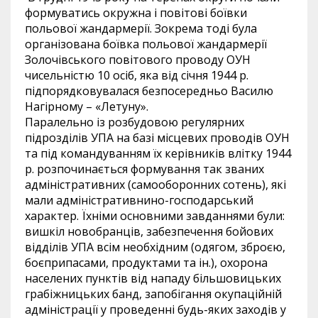
формуватись окружна і повітові боївки
польової жандармерії. Зокрема тоді була
організована боївка польової жандармерії
Золочівського повітового проводу ОУН
чисельністю 10 осіб, яка від січня 1944 р.
підпорядковувалася безпосередньо Василю
Нагірному – «Летуну».
Паралельно із розбудовою регулярних
підрозділів УПА на базі місцевих проводів ОУН
та під командуванням їх керівників влітку 1944
р. розпочинається формування так званих
адміністративних (самооборонних сотень), які
мали адміністративнино-господарський
характер. Їхніми основними завданнями були:
вишкіл новобранців, забезпечення бойових
відділів УПА всім необхідним (одягом, зброєю,
боєприпасами, продуктами та ін.), охорона
населених пунктів від нападу більшовицьких
грабіжницьких банд, запобігання окупаційній
адміністрації у проведенні будь-яких заходів у