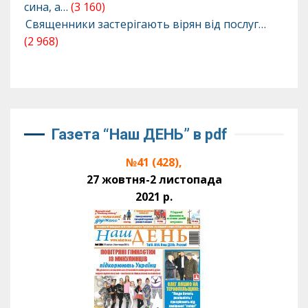
сина, а…
(3 160)
Священники застерігають вірян від послуг…
(2 968)
Газета “Наш ДЕНЬ” в pdf
№41 (428),
27 жовтня-2 листопада
2021 р.