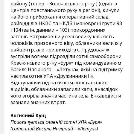
району (тепер – Золочівського р-ну ) (один із
центрів повстанського руху в регіоні), кинули
на його приборкання оперативний склад
райвідділів НКВС та НКДБ і маневрені групи 93
і 104 (за ін. даними – 103) прикордонних
загонів. Затримавши у селі велику кількість
чоловіків призовного віку, облавники вели їх у
райцентр, але при виході із с. Трудовач їх
зустріли вогнем підрозділи сотні самооборони
Краснянського р-ну «Буря» під командуванням
Василя Нагірного – «Летуна», якій на підтримку
наспіла сотня УПА «Дружинники ІІ».
Відступаючи під натиском повстанських
відділів, облавники запалили хати, внаслідок
чого згоріла значна частина села. Енкаведисти
зазнали значних втрат.
Вогняний Кущ
Присвячується славній сотні УПА «Буря»
(сотенний Василь Нагірний – «Летун»)