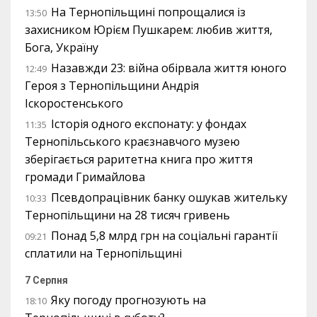
На Тернопільщині попрощалися із
13:50
захисником Юрієм Пушкарем: любив життя,
Бога, Україну
Назавжди 23: війна обірвала життя юного
12:49
Героя з Тернопільщини Андрія
Іскоростенського
Історія одного експонату: у фондах
11:35
Тернопільського краєзнавчого музею
зберігається раритетна книга про життя
громади Гримайлова
Псевдопрацівник банку ошукав жительку
10:33
Тернопільщини на 28 тисяч гривень
Понад 5,8 млрд грн на соціальні гарантії
09:21
сплатили на Тернопільщині
7 Серпня
Яку погоду прогнозують на
18:10