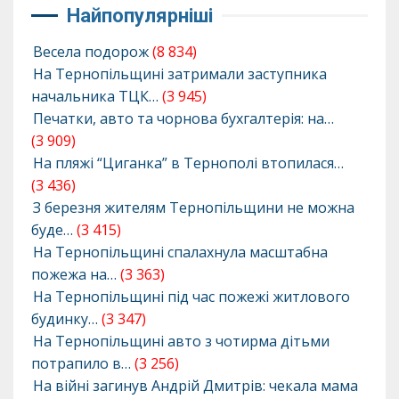
Найпопулярніші
Весела подорож
(8 834)
На Тернопільщині затримали заступника
начальника ТЦК…
(3 945)
Печатки, авто та чорнова бухгалтерія: на…
(3 909)
На пляжі “Циганка” в Тернополі втопилася…
(3 436)
З березня жителям Тернопільщини не можна
буде…
(3 415)
На Тернопільщині спалахнула масштабна
пожежа на…
(3 363)
На Тернопільщині під час пожежі житлового
будинку…
(3 347)
На Тернопільщині авто з чотирма дітьми
потрапило в…
(3 256)
На війні загинув Андрій Дмитрів: чекала мама