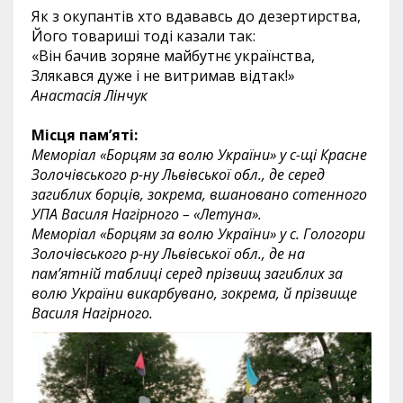
Як з окупантів хто вдававсь до дезертирства,
Його товариші тоді казали так:
«Він бачив зоряне майбутнє українства,
Злякався дуже і не витримав відтак!»
Анастасія Лінчук
Місця пам’яті:
Меморіал «Борцям за волю України» у с-щі Красне
Золочівського р-ну Львівської обл., де серед
загиблих борців, зокрема, вшановано сотенного
УПА Василя Нагірного – «Летуна».
Меморіал «Борцям за волю України» у с. Гологори
Золочівського р-ну Львівської обл., де на
пам’ятній таблиці серед прізвищ загиблих за
волю України викарбувано, зокрема, й прізвище
Василя Нагірного.