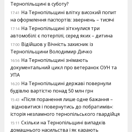
Тернопільщині в суботу?
На Тернопільщині влітку високий попит
17:41
на оформлення паспортів: звернень – тисячі
На Тернопільщині зіткнулися три
17:14
автомобілі: є потерпілі, серед яких – дитина
Відійшов у Вічність захисник із
17:00
Тернопільщини Володимир Дичко
На Тернопільщині знімають
16:56
документальний цикл про ветеранок ОУН та
УПА
На Тернопільщині державі повернули
16:20
будівлю вартістю понад 50 млн грн
«Після поранення лише одне бажання –
15:43
відновитися і повернутись до побратимів»:
історія незламного тернопільського гвардійця
Скільки на Тернопільщині випадків
15:11
домашнього насильства і як карають