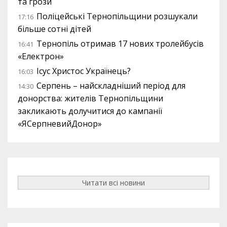
та грози
Поліцейські Тернопільщини розшукали
17:16
більше сотні дітей
Тернопіль отримав 17 нових тролейбусів
16:41
«Електрон»
Ісус Христос Українець?
16:03
Серпень – найскладніший період для
14:30
донорства: жителів Тернопільщини
закликають долучитися до кампанії
«ЯСерпневийДонор»
Читати всі новини