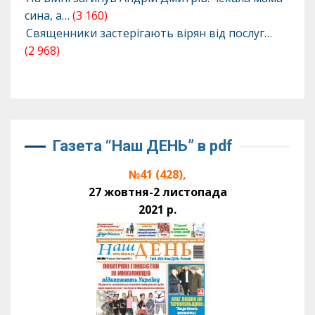
сина, а…
(3 160)
Священники застерігають вірян від послуг…
(2 968)
Газета “Наш ДЕНЬ” в pdf
№41 (428),
27 жовтня-2 листопада
2021 р.