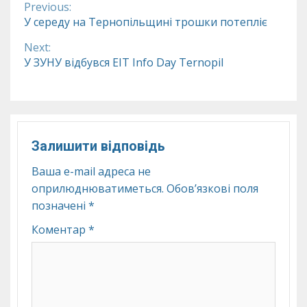
Previous:
Continue
У середу на Тернопільщині трошки потепліє
Reading
Next:
У ЗУНУ відбувся EIT Info Day Ternopil
Залишити відповідь
Ваша e-mail адреса не
оприлюднюватиметься.
Обов’язкові поля
позначені
*
Коментар
*