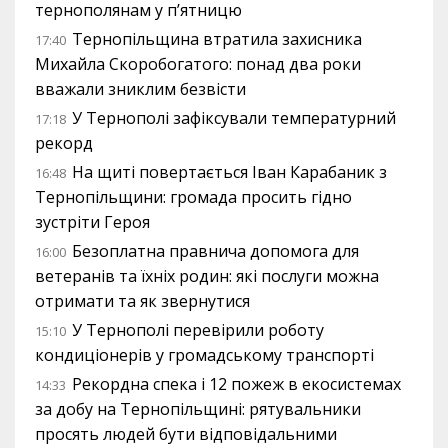
тернополянам у п’ятницю
Тернопільщина втратила захисника
17:40
Михайла Скоробогатого: понад два роки
вважали зниклим безвісти
У Тернополі зафіксували температурний
17:18
рекорд
На щиті повертається Іван Карабаник з
16:48
Тернопільщини: громада просить гідно
зустріти Героя
Безоплатна правнича допомога для
16:00
ветеранів та їхніх родин: які послуги можна
отримати та як звернутися
У Тернополі перевірили роботу
15:10
кондиціонерів у громадському транспорті
Рекордна спека і 12 пожеж в екосистемах
14:33
за добу на Тернопільщині: рятувальники
просять людей бути відповідальними