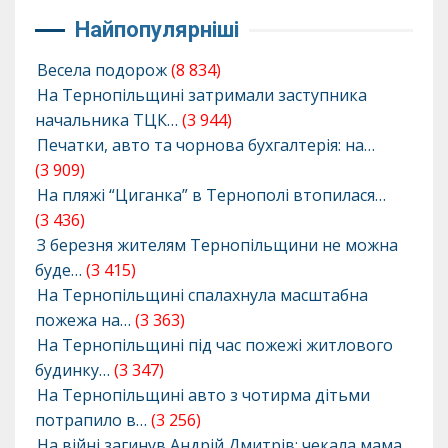
Найпопулярніші
Весела подорож
(8 834)
На Тернопільщині затримали заступника
начальника ТЦК…
(3 944)
Печатки, авто та чорнова бухгалтерія: на…
(3 909)
На пляжі “Циганка” в Тернополі втопилася…
(3 436)
З березня жителям Тернопільщини не можна
буде…
(3 415)
На Тернопільщині спалахнула масштабна
пожежа на…
(3 363)
На Тернопільщині під час пожежі житлового
будинку…
(3 347)
На Тернопільщині авто з чотирма дітьми
потрапило в…
(3 256)
На війні загинув Андрій Дмитрів: чекала мама