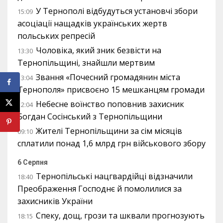
У Тернополі відбудуться установчі збори
15:09
асоціації нащадків українських жертв
польських репресій
Чоловіка, який зник безвісти на
13:30
Тернопільщині, знайшли мертвим
Звання «Почесний громадянин міста
13:04
Тернополя» присвоєно 15 мешканцям громади
Небесне воїнство поповнив захисник
12:04
Богдан Сосінський з Тернопільщини
Жителі Тернопільщини за сім місяців
09:10
сплатили понад 1,6 млрд грн військового збору
6 Серпня
Тернопільські нацгвардійці відзначили
18:40
Преображення Господнє й помолилися за
захисників України
Спеку, дощ, грози та шквали прогнозують
18:15