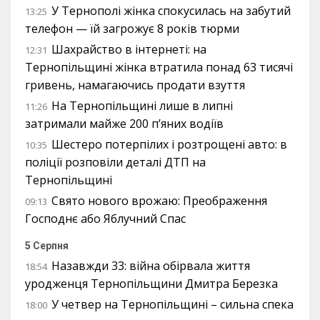
У Тернополі жінка спокусилась на забутий
13:25
телефон — їй загрожує 8 років тюрми
Шахрайство в інтернеті: на
12:31
Тернопільщині жінка втратила понад 63 тисячі
гривень, намагаючись продати взуття
На Тернопільщині лише в липні
11:26
затримали майже 200 п’яних водіїв
Шестеро потерпілих і розтрощені авто: в
10:35
поліції розповіли деталі ДТП на
Тернопільщині
Свято нового врожаю: Преображення
09:13
Господнє або Яблучний Спас
5 Серпня
Назавжди 33: війна обірвала життя
18:54
уродженця Тернопільщини Дмитра Березка
У четвер на Тернопільщині – сильна спека
18:00