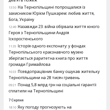
дев’ять пожеж
На Тернопільщині попрощалися із
13:50
захисником Юрієм Пушкарем: любив життя,
Бога, Україну
Назавжди 23: війна обірвала життя юного
12:49
Героя з Тернопільщини Андрія
Іскоростенського
Історія одного експонату: у фондах
11:35
Тернопільського краєзнавчого музею
зберігається раритетна книга про життя
громади Гримайлова
Псевдопрацівник банку ошукав жительку
10:33
Тернопільщини на 28 тисяч гривень
Понад 5,8 млрд грн на соціальні гарантії
09:21
сплатили на Тернопільщині
7 Серпня
Яку погоду прогнозують на
18:10