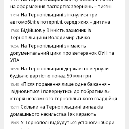
на оформлення паспортів: звернень – тисячі
На Тернопільщині зіткнулися три
17:14
автомобілі: є потерпілі, серед яких – дитина
Відійшов у Вічність захисник із
17:00
Тернопільщини Володимир Дичко
На Тернопільщині знімають
16:56
документальний цикл про ветеранок ОУН та
УПА
На Тернопільщині державі повернули
16:20
будівлю вартістю понад 50 млн грн
«Після поранення лише одне бажання –
15:43
відновитися і повернутись до побратимів»:
історія незламного тернопільського гвардійця
Скільки на Тернопільщині випадків
15:11
домашнього насильства і як карають
У Тернополі відбудуться установчі збори
15:09