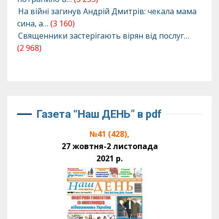
На війні загинув Андрій Дмитрів: чекала мама
сина, а…
(3 160)
Священники застерігають вірян від послуг…
(2 968)
Газета “Наш ДЕНЬ” в pdf
№41 (428),
27 жовтня-2 листопада
2021 р.