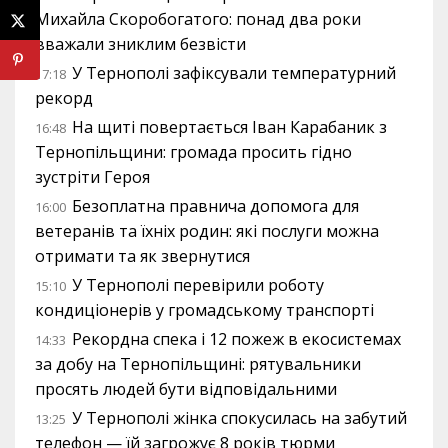
Михайла Скоробогатого: понад два роки
вважали зниклим безвісти
У Тернополі зафіксували температурний
17:18
рекорд
На щиті повертається Іван Карабаник з
16:48
Тернопільщини: громада просить гідно
зустріти Героя
Безоплатна правнича допомога для
16:00
ветеранів та їхніх родин: які послуги можна
отримати та як звернутися
У Тернополі перевірили роботу
15:10
кондиціонерів у громадському транспорті
Рекордна спека і 12 пожеж в екосистемах
14:33
за добу на Тернопільщині: рятувальники
просять людей бути відповідальними
У Тернополі жінка спокусилась на забутий
13:25
телефон — їй загрожує 8 років тюрми