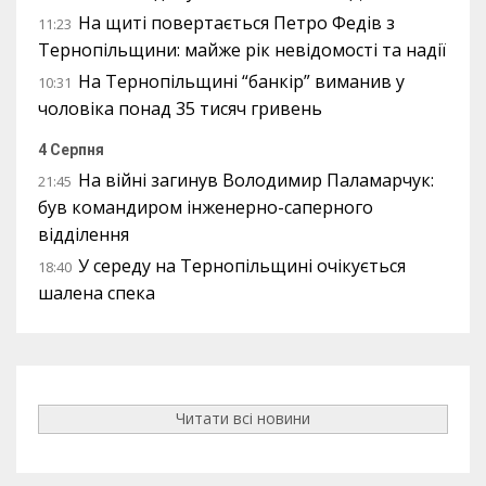
На щиті повертається Петро Федів з
11:23
Тернопільщини: майже рік невідомості та надії
На Тернопільщині “банкір” виманив у
10:31
чоловіка понад 35 тисяч гривень
4 Серпня
На війні загинув Володимир Паламарчук:
21:45
був командиром інженерно-саперного
відділення
У середу на Тернопільщині очікується
18:40
шалена спека
Читати всі новини