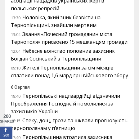
асоціації нащадків українських жертв
польських репресій
Чоловіка, який зник безвісти на
13:30
Тернопільщині, знайшли мертвим
Звання «Почесний громадянин міста
13:04
Тернополя» присвоєно 15 мешканцям громади
Небесне воїнство поповнив захисник
12:04
Богдан Сосінський з Тернопільщини
Жителі Тернопільщини за сім місяців
09:10
сплатили понад 1,6 млрд грн військового збору
6 Серпня
Тернопільські нацгвардійці відзначили
18:40
Преображення Господнє й помолилися за
захисників України
200
Спеку, дощ, грози та шквали прогнозують
18:15
SHARES
тернополянам у п’ятницю
200
Тернопільщина втратила захисника
17:40