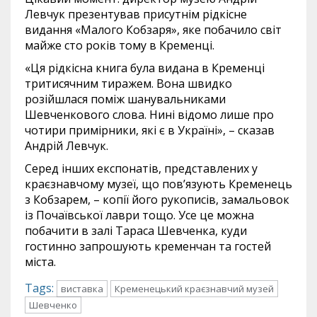
Левчук презентував присутнім рідкісне
видання «Малого Кобзаря», яке побачило світ
майже сто років тому в Кременці.
«Ця рідкісна книга була видана в Кременці
тритисячним тиражем. Вона швидко
розійшлася поміж шанувальниками
Шевченкового слова. Нині відомо лише про
чотири примірники, які є в Україні», – сказав
Андрій Левчук.
Серед інших експонатів, представлених у
краєзнавчому музеї, що пов’язують Кременець
з Кобзарем, – копії його рукописів, замальовок
із Почаївської лаври тощо. Усе це можна
побачити в залі Тараса Шевченка, куди
гостинно запрошують кременчан та гостей
міста.
Tags:
виставка
Кременецький краєзнавчий музей
Шевченко