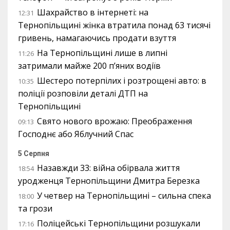
Шахрайство в інтернеті: на
12:31
Тернопільщині жінка втратила понад 63 тисячі
гривень, намагаючись продати взуття
На Тернопільщині лише в липні
11:26
затримали майже 200 п’яних водіїв
Шестеро потерпілих і розтрощені авто: в
10:35
поліції розповіли деталі ДТП на
Тернопільщині
Свято нового врожаю: Преображення
09:13
Господнє або Яблучний Спас
5 Серпня
Назавжди 33: війна обірвала життя
18:54
уродженця Тернопільщини Дмитра Березка
У четвер на Тернопільщині – сильна спека
18:00
та грози
Поліцейські Тернопільщини розшукали
17:16