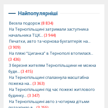
Найпопулярніші
Весела подорож
(8 834)
На Тернопільщині затримали заступника
начальника ТЦК…
(3 944)
Печатки, авто та чорнова бухгалтерія: на…
(3 909)
На пляжі “Циганка” в Тернополі втопилася…
(3 436)
З березня жителям Тернопільщини не можна
буде…
(3 415)
На Тернопільщині спалахнула масштабна
пожежа на…
(3 363)
На Тернопільщині під час пожежі житлового
будинку…
(3 347)
На Тернопільщині авто з чотирма дітьми
потрапило в…
(3 255)