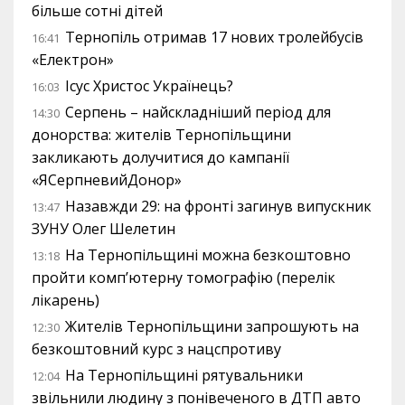
більше сотні дітей
Тернопіль отримав 17 нових тролейбусів
16:41
«Електрон»
Ісус Христос Українець?
16:03
Серпень – найскладніший період для
14:30
донорства: жителів Тернопільщини
закликають долучитися до кампанії
«ЯСерпневийДонор»
Назавжди 29: на фронті загинув випускник
13:47
ЗУНУ Олег Шелетин
На Тернопільщині можна безкоштовно
13:18
пройти комп’ютерну томографію (перелік
лікарень)
Жителів Тернопільщини запрошують на
12:30
безкоштовний курс з нацспротиву
На Тернопільщині рятувальники
12:04
звільнили людину з понівеченого в ДТП авто