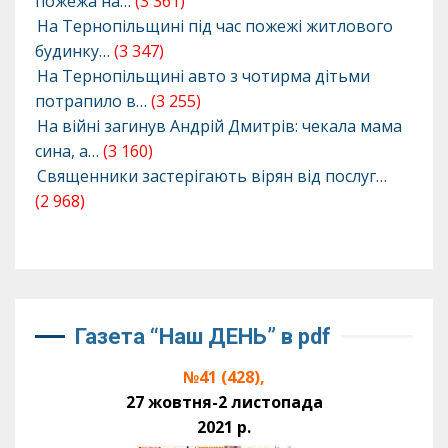
пожежа на…
(3 361)
На Тернопільщині під час пожежі житлового
будинку…
(3 347)
На Тернопільщині авто з чотирма дітьми
потрапило в…
(3 255)
На війні загинув Андрій Дмитрів: чекала мама
сина, а…
(3 160)
Священники застерігають вірян від послуг…
(2 968)
Газета “Наш ДЕНЬ” в pdf
№41 (428),
27 жовтня-2 листопада
2021 р.