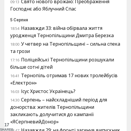
Свято нового врожаю: Преображення
09:13
Господнє або Яблучний Спас
5 Серпня
Назавжди 33: війна обірвала життя
18:54
уродженця Тернопільщини Дмитра Березка
У четвер на Тернопільщині – сильна спека
18:00
та грози
Поліцейські Тернопільщини розшукали
17:16
більше сотні дітей
Тернопіль отримав 17 нових тролейбусів
16:41
«Електрон»
Ісус Христос Українець?
16:03
Серпень – найскладніший період для
14:30
донорства: жителів Тернопільщини
закликають долучитися до кампанії
«ЯСерпневийДонор»
17
Назавжди 29: на фронті загинув випускник
SHARES
13:47