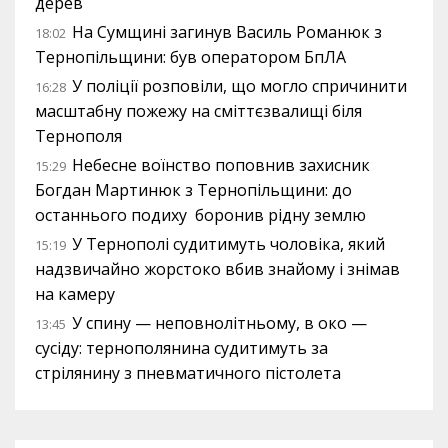
дерев
На Сумщині загинув Василь Романюк з
18:02
Тернопільщини: був оператором БпЛА
У поліції розповіли, що могло спричинити
16:28
масштабну пожежу на сміттєзвалищі біля
Тернополя
Небесне воїнство поповнив захисник
15:29
Богдан Мартинюк з Тернопільщини: до
останнього подиху боронив рідну землю
У Тернополі судитимуть чоловіка, який
15:19
надзвичайно жорстоко вбив знайому і знімав
на камеру
У спину — неповнолітньому, в око —
13:45
сусіду: тернополянина судитимуть за
стрілянину з пневматичного пістолета