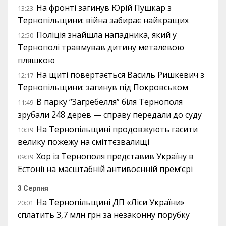
На фронті загинув Юрій Пушкар з
13:23
Тернопільщини: війна забирає найкращих
Поліція знайшла нападника, який у
12:50
Тернополі травмував дитину металевою
пляшкою
На щиті повертається Василь Ришкевич з
12:17
Тернопільщини: загинув під Покровськом
В парку “Загребелля” біля Тернополя
11:49
зрубали 248 дерев — справу передали до суду
На Тернопільщині продовжують гасити
10:39
велику пожежу на сміттєзвалищі
Хор із Тернополя представив Україну в
09:39
Естонії на масштабній антивоєнній прем’єрі
3 Серпня
На Тернопільщині ДП «Ліси України»
20:01
сплатить 3,7 млн грн за незаконну порубку