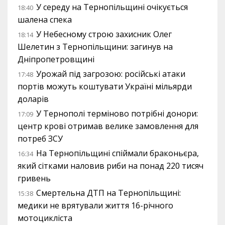
У середу на Тернопільщині очікується
18:40
шалена спека
У Небесному строю захисник Олег
18:14
Шелетин з Тернопільщини: загинув на
Дніпропетровщині
Урожай під загрозою: російські атаки
17:48
портів можуть коштувати Україні мільярди
доларів
У Тернополі терміново потрібні донори:
17:09
центр крові отримав велике замовлення для
потреб ЗСУ
На Тернопільщині спіймали браконьєра,
16:34
який сітками наловив риби на понад 220 тисяч
гривень
Смертельна ДТП на Тернопільщині:
15:38
медики не врятували життя 16-річного
мотоцикліста