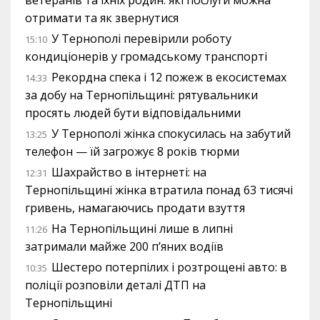
отримати та як звернутися
У Тернополі перевірили роботу
15:10
кондиціонерів у громадському транспорті
Рекордна спека і 12 пожеж в екосистемах
14:33
за добу на Тернопільщині: рятувальники
просять людей бути відповідальними
У Тернополі жінка спокусилась на забутий
13:25
телефон — їй загрожує 8 років тюрми
Шахрайство в інтернеті: на
12:31
Тернопільщині жінка втратила понад 63 тисячі
гривень, намагаючись продати взуття
На Тернопільщині лише в липні
11:26
затримали майже 200 п’яних водіїв
Шестеро потерпілих і розтрощені авто: в
10:35
поліції розповіли деталі ДТП на
Тернопільщині