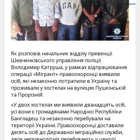
Як розповів начальник відділу превенції
Шевченківського управління поліції
Володимир Катруша, у рамках відпрацювання
операції «Мігрант» правоохоронці виявили
осіб, які незаконно потрапили в Україну та
проживали у хостелах на вулицях Пушкінській
та Прорізній:
«У двох хостелах ми виявили дванадцять осіб,
усі вони є громадянами Народної Республіки
Бангладеш та незаконно перебували на
території України. Правоохоронці доставили
десять осіб до Державної міграційної служби,
двоє неповнолітніх перебувають у центрі