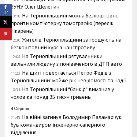
ЗУНУ Олег Шелетин
17
На Тернопільщині можна безкоштовно
13:18
пройти комп’ютерну томографію (перелік
лікарень)
Жителів Тернопільщини запрошують на
12:30
безкоштовний курс з нацспротиву
На Тернопільщині рятувальники
12:04
звільнили людину з понівеченого в ДТП авто
На щиті повертається Петро Федів з
11:23
Тернопільщини: майже рік невідомості та надії
На Тернопільщині “банкір” виманив у
10:31
чоловіка понад 35 тисяч гривень
4 Серпня
На війні загинув Володимир Паламарчук:
21:45
був командиром інженерно-саперного
відділення