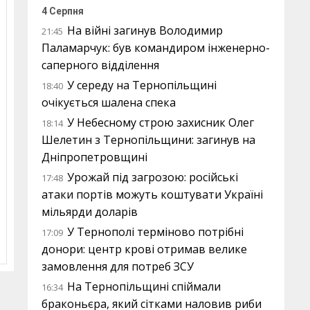
4 Серпня
На війні загинув Володимир
21:45
Паламарчук: був командиром інженерно-
саперного відділення
У середу на Тернопільщині
18:40
очікується шалена спека
У Небесному строю захисник Олег
18:14
Шелетин з Тернопільщини: загинув на
Дніпропетровщині
Урожай під загрозою: російські
17:48
атаки портів можуть коштувати Україні
мільярди доларів
У Тернополі терміново потрібні
17:09
донори: центр крові отримав велике
замовлення для потреб ЗСУ
На Тернопільщині спіймали
16:34
браконьєра, який сітками наловив риби