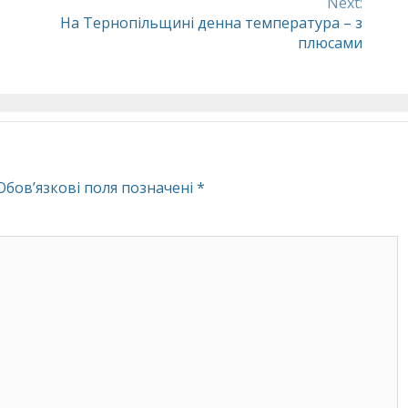
Next:
На Тернопільщині денна температура – з
плюсами
Обов’язкові поля позначені
*