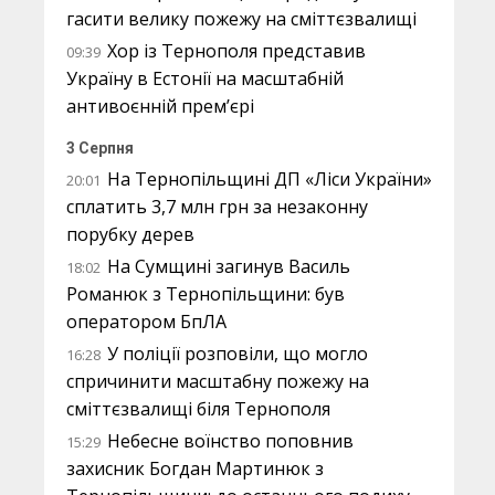
гасити велику пожежу на сміттєзвалищі
Хор із Тернополя представив
09:39
Україну в Естонії на масштабній
антивоєнній прем’єрі
3 Серпня
На Тернопільщині ДП «Ліси України»
20:01
сплатить 3,7 млн грн за незаконну
порубку дерев
На Сумщині загинув Василь
18:02
Романюк з Тернопільщини: був
оператором БпЛА
У поліції розповіли, що могло
16:28
спричинити масштабну пожежу на
сміттєзвалищі біля Тернополя
Небесне воїнство поповнив
15:29
захисник Богдан Мартинюк з