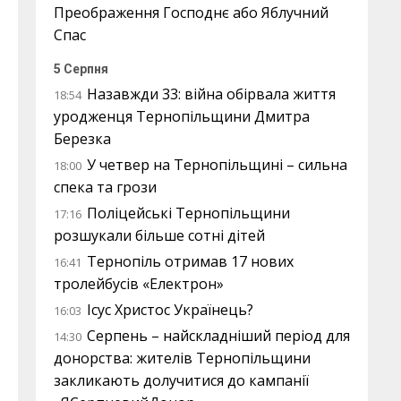
Преображення Господнє або Яблучний
Спас
5 Серпня
Назавжди 33: війна обірвала життя
18:54
уродженця Тернопільщини Дмитра
Березка
У четвер на Тернопільщині – сильна
18:00
спека та грози
Поліцейські Тернопільщини
17:16
розшукали більше сотні дітей
Тернопіль отримав 17 нових
16:41
тролейбусів «Електрон»
Ісус Христос Українець?
16:03
Серпень – найскладніший період для
14:30
донорства: жителів Тернопільщини
закликають долучитися до кампанії