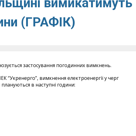
ільщині вимикатимуть
дини (ГРАФІК)
гнозується застосування погодинних вимкнень.
К “Укренерго”, вимкнення електроенергії у черг
і плануються в наступні години: