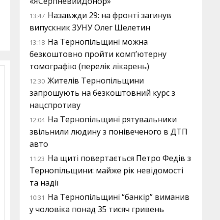
«ЯСерпневийДонор»
Назавжди 29: на фронті загинув
13:47
випускник ЗУНУ Олег Шелетин
На Тернопільщині можна
13:18
безкоштовно пройти комп’ютерну
томографію (перелік лікарень)
Жителів Тернопільщини
12:30
запрошують на безкоштовний курс з
нацспротиву
На Тернопільщині рятувальники
12:04
звільнили людину з понівеченого в ДТП
авто
На щиті повертається Петро Федів з
11:23
Тернопільщини: майже рік невідомості
та надії
На Тернопільщині “банкір” виманив
10:31
у чоловіка понад 35 тисяч гривень