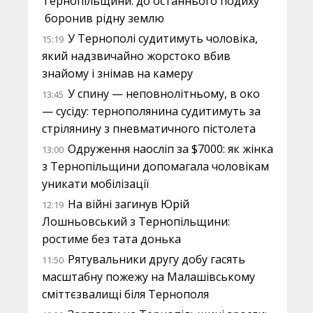
Тернопільщини: до останнього подиху
боронив рідну землю
У Тернополі судитимуть чоловіка,
15:19
який надзвичайно жорстоко вбив
знайому і знімав на камеру
У спину — неповнолітньому, в око
13:45
— сусіду: тернополянина судитимуть за
стрілянину з пневматичного пістолета
Одруження наосліп за $7000: як жінка
13:00
з Тернопільщини допомагала чоловікам
уникати мобілізації
На війні загинув Юрій
12:19
Лошньовський з Тернопільщини:
ростиме без тата донька
Рятувальники другу добу гасять
11:50
масштабну пожежу на Малашівському
сміттєзвалищі біля Тернополя