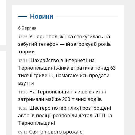
Новини
6 Серпня
У Тернополі жінка спокусилась на
13:25
забутий телефон — їй загрожує 8 років
тюрми
Шахрайство в інтернеті: на
12:31
Тернопільщині жінка втратила понад 63
тисячі гривень, намагаючись продати
взуття
На Тернопільщині лише в липні
11:26
затримали майже 200 п’яних водіїв
Шестеро потерпілих і розтрощені
10:35
авто: в поліції розповіли деталі ДТП на
Тернопільщині
Свято нового врожаю:
09:13