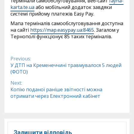
термінали самообслуговування, веб-сайт
fayna-
karta.te.ua
або мобільний додаток завдяки
системі прийому платежів Easy Pay.
Мапа терміналів самообслуговування доступна
на сайті
https://map.easypay.ua:8465
. Загалом у
Тернополі функціонує 85 таких терміналів.
Previous:
Continue
У ДТП на Кременеччині травмувалося 5 людей
(ФОТО)
Reading
Next:
Копію поданої раніше звітності можна
отримати через Електронний кабінет
Залишити відповідь