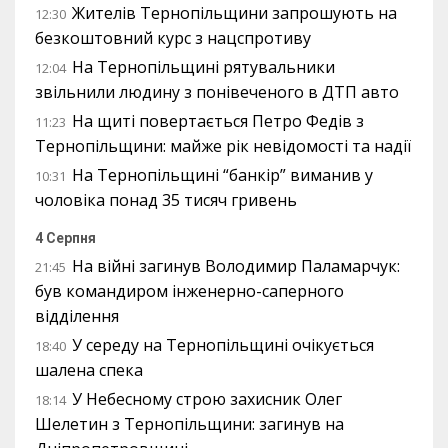
Жителів Тернопільщини запрошують на
12:30
безкоштовний курс з нацспротиву
На Тернопільщині рятувальники
12:04
звільнили людину з понівеченого в ДТП авто
На щиті повертається Петро Федів з
11:23
Тернопільщини: майже рік невідомості та надії
На Тернопільщині “банкір” виманив у
10:31
чоловіка понад 35 тисяч гривень
4 Серпня
На війні загинув Володимир Паламарчук:
21:45
був командиром інженерно-саперного
відділення
У середу на Тернопільщині очікується
18:40
шалена спека
У Небесному строю захисник Олег
18:14
Шелетин з Тернопільщини: загинув на