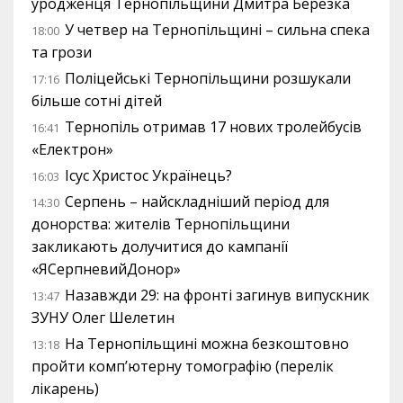
уродженця Тернопільщини Дмитра Березка
У четвер на Тернопільщині – сильна спека
18:00
та грози
Поліцейські Тернопільщини розшукали
17:16
більше сотні дітей
Тернопіль отримав 17 нових тролейбусів
16:41
«Електрон»
Ісус Христос Українець?
16:03
Серпень – найскладніший період для
14:30
донорства: жителів Тернопільщини
закликають долучитися до кампанії
«ЯСерпневийДонор»
Назавжди 29: на фронті загинув випускник
13:47
ЗУНУ Олег Шелетин
На Тернопільщині можна безкоштовно
13:18
пройти комп’ютерну томографію (перелік
лікарень)