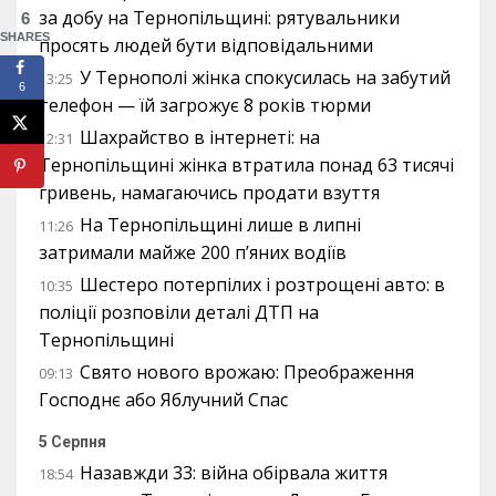
за добу на Тернопільщині: рятувальники
6
SHARES
просять людей бути відповідальними
У Тернополі жінка спокусилась на забутий
13:25
6
телефон — їй загрожує 8 років тюрми
Шахрайство в інтернеті: на
12:31
Тернопільщині жінка втратила понад 63 тисячі
гривень, намагаючись продати взуття
На Тернопільщині лише в липні
11:26
затримали майже 200 п’яних водіїв
Шестеро потерпілих і розтрощені авто: в
10:35
поліції розповіли деталі ДТП на
Тернопільщині
Свято нового врожаю: Преображення
09:13
Господнє або Яблучний Спас
5 Серпня
Назавжди 33: війна обірвала життя
18:54