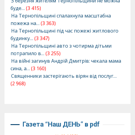
З березня жителям Тернопільщини не можна
буде…
(3 415)
На Тернопільщині спалахнула масштабна
пожежа на…
(3 363)
На Тернопільщині під час пожежі житлового
будинку…
(3 347)
На Тернопільщині авто з чотирма дітьми
потрапило в…
(3 255)
На війні загинув Андрій Дмитрів: чекала мама
сина, а…
(3 160)
Священники застерігають вірян від послуг…
(2 968)
Газета “Наш ДЕНЬ” в pdf