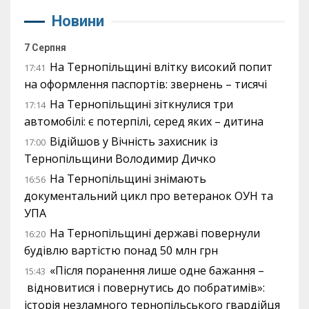
Новини
7 Серпня
На Тернопільщині влітку високий попит
17:41
на оформлення паспортів: звернень – тисячі
На Тернопільщині зіткнулися три
17:14
автомобілі: є потерпілі, серед яких – дитина
Відійшов у Вічність захисник із
17:00
Тернопільщини Володимир Дичко
На Тернопільщині знімають
16:56
документальний цикл про ветеранок ОУН та
УПА
На Тернопільщині державі повернули
16:20
будівлю вартістю понад 50 млн грн
«Після поранення лише одне бажання –
15:43
відновитися і повернутись до побратимів»:
історія незламного тернопільського гвардійця