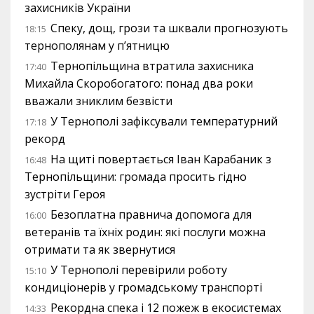
захисників України
Спеку, дощ, грози та шквали прогнозують
18:15
тернополянам у п’ятницю
Тернопільщина втратила захисника
17:40
Михайла Скоробогатого: понад два роки
вважали зниклим безвісти
У Тернополі зафіксували температурний
17:18
рекорд
На щиті повертається Іван Карабаник з
16:48
Тернопільщини: громада просить гідно
зустріти Героя
Безоплатна правнича допомога для
16:00
ветеранів та їхніх родин: які послуги можна
отримати та як звернутися
У Тернополі перевірили роботу
15:10
кондиціонерів у громадському транспорті
Рекордна спека і 12 пожеж в екосистемах
14:33