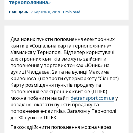
тернополянина»
Наш день
7 Березня, 2019
1 min read
Два нових пункти поповнення електронних
квитків «Соціальна карта тернополянина»
з’явилися у Тернополі. Відтепер користувачі
електронних квитків зможуть здійснити
поповнення у торгових точках «Юник» на
вулиці Чалдаєва, 2а та на вулиці Максима
Кривоноса (навпроти супермаркету “Сільпо”).
Карту розміщення пунктів продажу та
поповнення електронних квитків (ППЕК)
можна побачити на сайті
detransport.com.ua
у
розділі «Показати пункти продажу та
поповнення е-квитків». Загалом у Тернополі
діє 30 пунктів ППЕК.
Також здійснити поповнення можна через