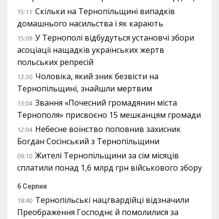
Скільки на Тернопільщині випадків
15:11
домашнього насильства і як карають
У Тернополі відбудуться установчі збори
15:09
асоціації нащадків українських жертв
польських репресій
Чоловіка, який зник безвісти на
13:30
Тернопільщині, знайшли мертвим
Звання «Почесний громадянин міста
13:04
Тернополя» присвоєно 15 мешканцям громади
Небесне воїнство поповнив захисник
12:04
Богдан Сосінський з Тернопільщини
Жителі Тернопільщини за сім місяців
09:10
сплатили понад 1,6 млрд грн військового збору
6 Серпня
Тернопільські нацгвардійці відзначили
18:40
Преображення Господнє й помолилися за