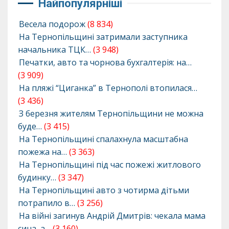
Найпопулярніші
Весела подорож
(8 834)
На Тернопільщині затримали заступника
начальника ТЦК…
(3 948)
Печатки, авто та чорнова бухгалтерія: на…
(3 909)
На пляжі “Циганка” в Тернополі втопилася…
(3 436)
З березня жителям Тернопільщини не можна
буде…
(3 415)
На Тернопільщині спалахнула масштабна
пожежа на…
(3 363)
На Тернопільщині під час пожежі житлового
будинку…
(3 347)
На Тернопільщині авто з чотирма дітьми
потрапило в…
(3 256)
На війні загинув Андрій Дмитрів: чекала мама
сина, а…
(3 160)