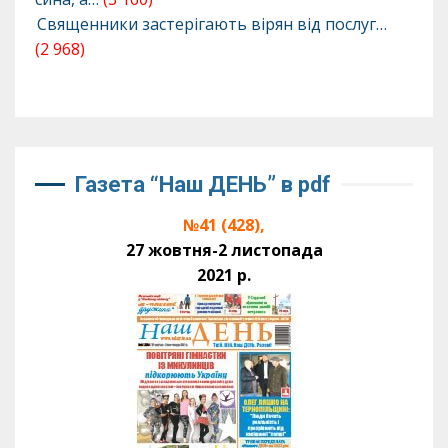
Священники застерігають вірян від послуг…
(2 968)
Газета “Наш ДЕНЬ” в pdf
№41 (428),
27 жовтня-2 листопада
2021 р.