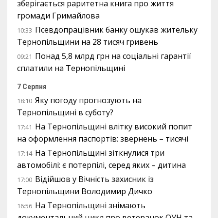
зберігається раритетна книга про життя
громади Гримайлова
Псевдопрацівник банку ошукав жительку
10:33
Тернопільщини на 28 тисяч гривень
Понад 5,8 млрд грн на соціальні гарантії
09:21
сплатили на Тернопільщині
7 Серпня
Яку погоду прогнозують на
18:10
Тернопільщині в суботу?
На Тернопільщині влітку високий попит
17:41
на оформлення паспортів: звернень – тисячі
На Тернопільщині зіткнулися три
17:14
автомобілі: є потерпілі, серед яких – дитина
Відійшов у Вічність захисник із
17:00
Тернопільщини Володимир Дичко
На Тернопільщині знімають
16:56
документальний цикл про ветеранок ОУН та