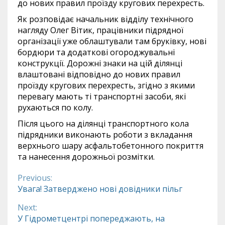
до нових правил проїзду кругових перехресть.
Як розповідає начальник відділу технічного
нагляду Олег Вітик, працівники підрядної
організації уже облаштували там бруківку, нові
бордюри та додаткові огороджувальні
конструкції. Дорожні знаки на цій ділянці
влаштовані відповідно до нових правил
проїзду кругових перехресть, згідно з якими
перевагу мають ті транспортні засоби, які
рухаються по колу.
Після цього на ділянці транспортного кола
підрядники виконають роботи з вкладання
верхнього шару асфальтобетонного покриття
та нанесення дорожньої розмітки.
Previous:
Continue
Увага! Затверджено нові довідники пільг
Reading
Next:
У Гідрометцентрі попереджають, на