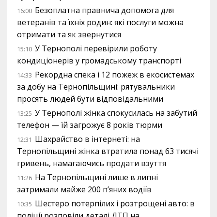
Безоплатна правнича допомога для
16:00
ветеранів та їхніх родин: які послуги можна
отримати та як звернутися
У Тернополі перевірили роботу
15:10
кондиціонерів у громадському транспорті
Рекордна спека і 12 пожеж в екосистемах
14:33
за добу на Тернопільщині: рятувальники
просять людей бути відповідальними
У Тернополі жінка спокусилась на забутий
13:25
телефон — їй загрожує 8 років тюрми
Шахрайство в інтернеті: на
12:31
Тернопільщині жінка втратила понад 63 тисячі
гривень, намагаючись продати взуття
На Тернопільщині лише в липні
11:26
затримали майже 200 п’яних водіїв
Шестеро потерпілих і розтрощені авто: в
10:35
поліції розповіли деталі ДТП на