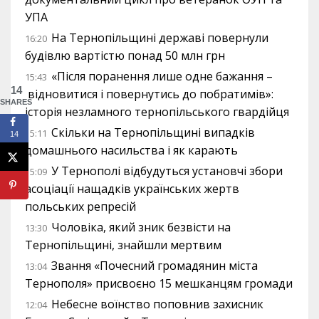
УПА
На Тернопільщині державі повернули
16:20
будівлю вартістю понад 50 млн грн
«Після поранення лише одне бажання –
15:43
14
відновитися і повернутись до побратимів»:
SHARES
історія незламного тернопільського гвардійця
Скільки на Тернопільщині випадків
15:11
14
домашнього насильства і як карають
У Тернополі відбудуться установчі збори
15:09
асоціації нащадків українських жертв
польських репресій
Чоловіка, який зник безвісти на
13:30
Тернопільщині, знайшли мертвим
Звання «Почесний громадянин міста
13:04
Тернополя» присвоєно 15 мешканцям громади
Небесне воїнство поповнив захисник
12:04