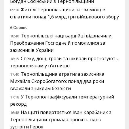
Богдан Сосінський з Тернопільщини
Жителі Тернопільщини за сім місяців
09:10
сплатили понад 1,6 млрд грн військового збору
6 Серпня
Тернопільські нацгвардійці відзначили
18:40
Преображення Господнє й помолилися за
захисників України
Спеку, дощ, грози та шквали прогнозують
18:15
тернополянам у п’ятницю
Тернопільщина втратила захисника
17:40
Михайла Скоробогатого: понад два роки
вважали зниклим безвісти
У Тернополі зафіксували температурний
17:18
рекорд
На щиті повертається Іван Карабаник з
16:48
Тернопільщини: громада просить гідно
зустріти Героя