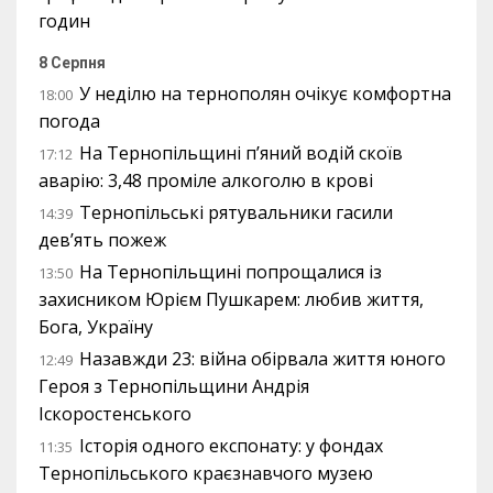
годин
8 Серпня
У неділю на тернополян очікує комфортна
18:00
погода
На Тернопільщині п’яний водій скоїв
17:12
аварію: 3,48 проміле алкоголю в крові
Тернопільські рятувальники гасили
14:39
дев’ять пожеж
На Тернопільщині попрощалися із
13:50
захисником Юрієм Пушкарем: любив життя,
Бога, Україну
Назавжди 23: війна обірвала життя юного
12:49
Героя з Тернопільщини Андрія
Іскоростенського
Історія одного експонату: у фондах
11:35
Тернопільського краєзнавчого музею