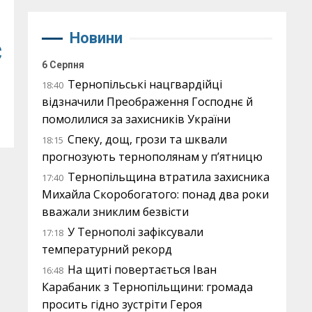
Новини
є
6 Серпня
Тернопільські нацгвардійці
18:40
відзначили Преображення Господнє й
помолилися за захисників України
Спеку, дощ, грози та шквали
18:15
прогнозують тернополянам у п’ятницю
Тернопільщина втратила захисника
17:40
Михайла Скоробогатого: понад два роки
вважали зниклим безвісти
У Тернополі зафіксували
17:18
температурний рекорд
На щиті повертається Іван
16:48
Карабаник з Тернопільщини: громада
просить гідно зустріти Героя