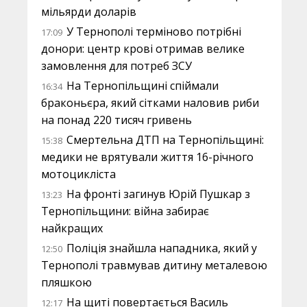
мільярди доларів
У Тернополі терміново потрібні
17:09
донори: центр крові отримав велике
замовлення для потреб ЗСУ
На Тернопільщині спіймали
16:34
браконьєра, який сітками наловив риби
на понад 220 тисяч гривень
Смертельна ДТП на Тернопільщині:
15:38
медики не врятували життя 16-річного
мотоцикліста
На фронті загинув Юрій Пушкар з
13:23
Тернопільщини: війна забирає
найкращих
Поліція знайшла нападника, який у
12:50
Тернополі травмував дитину металевою
пляшкою
На щиті повертається Василь
12:17