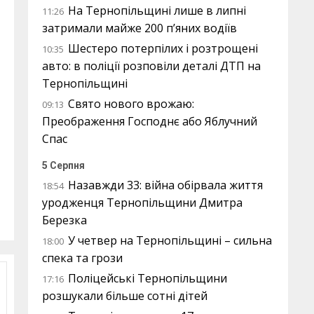
На Тернопільщині лише в липні
11:26
затримали майже 200 п’яних водіїв
Шестеро потерпілих і розтрощені
10:35
авто: в поліції розповіли деталі ДТП на
Тернопільщині
Свято нового врожаю:
09:13
Преображення Господнє або Яблучний
Спас
5 Серпня
Назавжди 33: війна обірвала життя
18:54
уродженця Тернопільщини Дмитра
Березка
У четвер на Тернопільщині – сильна
18:00
спека та грози
Поліцейські Тернопільщини
17:16
розшукали більше сотні дітей