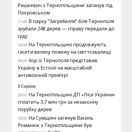
Ришкевич з Тернопільщини: загинув під
Покровськом
В парку “Загребелля” біля Тернополя
11:49
зрубали 248 дерев — справу передали до
суду
На Тернопільщині продовжують
10:39
гасити велику пожежу на сміттєзвалищі
Хор із Тернополя представив
09:39
Україну в Естонії на масштабній
антивоєнній прем’єрі
3 Серпня
На Тернопільщині ДП «Ліси України»
20:01
сплатить 3,7 млн грн за незаконну
порубку дерев
На Сумщині загинув Василь
18:02
Романюк з Тернопільщини: був