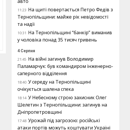
авто
На щиті повертається Петро Федів з
11:23
Тернопільщини: майже рік невідомості
та надії
На Тернопільщині “банкір” виманив
10:31
у чоловіка понад 35 тисяч гривень
4 Серпня
На війні загинув Володимир
21:45
Паламарчук: був командиром інженерно-
саперного відділення
У середу на Тернопільщині
18:40
очікується шалена спека
У Небесному строю захисник Олег
18:14
Шелетин з Тернопільщини: загинув на
Дніпропетровщині
Урожай під загрозою: російські
17:48
атаки портів можуть коштувати Україні