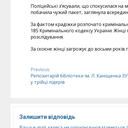
Поліцейські з’ясували, що спокусилася на 
побачила чужий пакет, заглянула всередину
За фактом крадіжки розпочато кримінальн
185 Кримінального кодексу України. Жінці
розслідування.
За скоєне жінці загрожує до восьми років 
Previous:
Continue
Репозитарій бібліотеки ім. Л. Каніщенка З
у трійці лідерів
Reading
Залишити відповідь
Ваша e-mail адреса не оприлюднюватиметься.