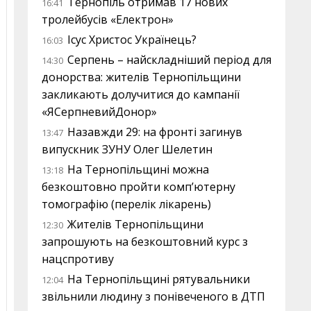
Тернопіль отримав 17 нових
16:41
тролейбусів «Електрон»
Ісус Христос Українець?
16:03
Серпень – найскладніший період для
14:30
донорства: жителів Тернопільщини
закликають долучитися до кампанії
«ЯСерпневийДонор»
Назавжди 29: на фронті загинув
13:47
випускник ЗУНУ Олег Шелетин
На Тернопільщині можна
13:18
безкоштовно пройти комп’ютерну
томографію (перелік лікарень)
Жителів Тернопільщини
12:30
запрошують на безкоштовний курс з
нацспротиву
На Тернопільщині рятувальники
12:04
звільнили людину з понівеченого в ДТП