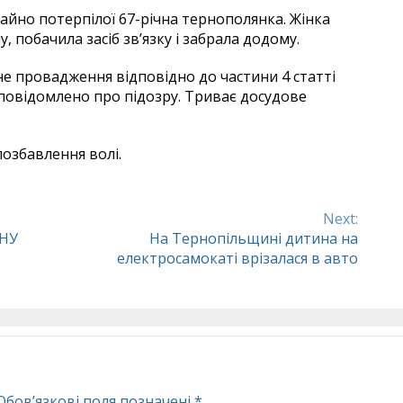
майно потерпілої 67-річна тернополянка. Жінка
, побачила засіб зв’язку і забрала додому.
е провадження відповідно до частини 4 статті
 повідомлено про підозру. Триває досудове
позбавлення волі.
Next:
УНУ
На Тернопільщині дитина на
електросамокаті врізалася в авто
Обов’язкові поля позначені
*