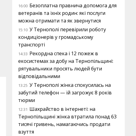
Безоплатна правнича допомога для
16:00
ветеранів та їхніх родин: які послуги
можна отримати та як звернутися
У Тернополі перевірили роботу
15:10
кондиціонерів у громадському
транспорті
Рекордна спека і 12 пожеж в
14:33
екосистемах за добу на Тернопільщині:
рятувальники просять людей бути
відповідальними
У Тернополі жінка спокусилась на
13:25
забутий телефон — їй загрожує 8 років
тюрми
Шахрайство в інтернеті: на
12:31
Тернопільщині жінка втратила понад 63
тисячі гривень, намагаючись продати
взуття