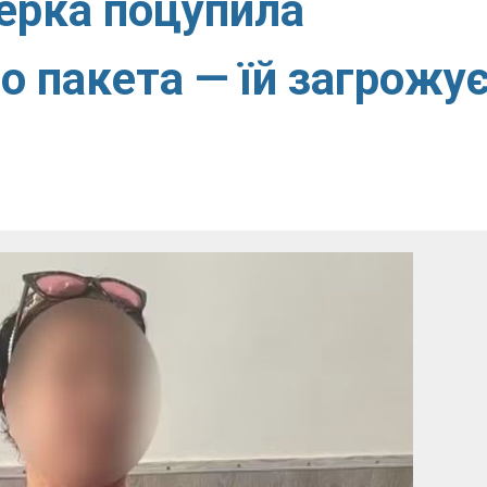
нерка поцупила
о пакета — їй загрожу