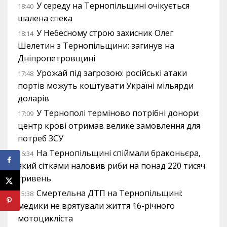
У середу на Тернопільщині очікується
18:40
шалена спека
У Небесному строю захисник Олег
18:14
Шелетин з Тернопільщини: загинув на
Дніпропетровщині
Урожай під загрозою: російські атаки
17:48
портів можуть коштувати Україні мільярди
доларів
У Тернополі терміново потрібні донори:
17:09
центр крові отримав велике замовлення для
потреб ЗСУ
На Тернопільщині спіймали браконьєра,
16:34
який сітками наловив риби на понад 220 тисяч
гривень
Смертельна ДТП на Тернопільщині:
15:38
медики не врятували життя 16-річного
мотоцикліста