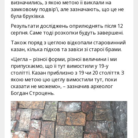
визначились, з якою метою її виклали на
замковому подвір’ї, але зазначають, що це не
була бруківка.
Результати досліджень оприлюднять після 12
серпня. Саме тоді розкопки будуть завершені.
Також поряд з цеглою відкопали старовинний
казан, кілька підков та завіси зі старої брами.
«Цегла – різної форми, різної величини і ми
припускаємо, що її тут вимостили у 19-у
столітті. Казан приблизно з 19 чи 20 століття. З
якою метою цю цеглу вимостили тут, поки
сказати не можемо», – зазначив археолог
Богдан Строцень.