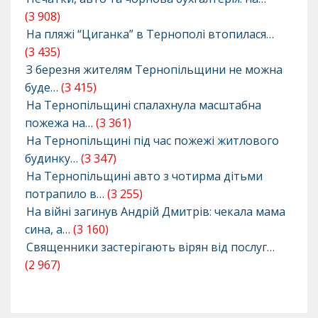
(3 908)
На пляжі “Циганка” в Тернополі втопилася…
(3 435)
З березня жителям Тернопільщини не можна
буде…
(3 415)
На Тернопільщині спалахнула масштабна
пожежа на…
(3 361)
На Тернопільщині під час пожежі житлового
будинку…
(3 347)
На Тернопільщині авто з чотирма дітьми
потрапило в…
(3 255)
На війні загинув Андрій Дмитрів: чекала мама
сина, а…
(3 160)
Священники застерігають вірян від послуг…
(2 967)