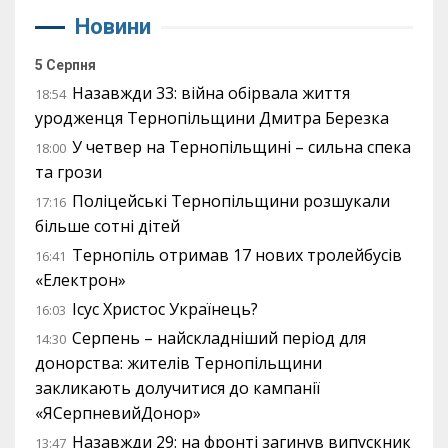
Новини
5 Серпня
Назавжди 33: війна обірвала життя
18:54
уродженця Тернопільщини Дмитра Березка
У четвер на Тернопільщині – сильна спека
18:00
та грози
Поліцейські Тернопільщини розшукали
17:16
більше сотні дітей
Тернопіль отримав 17 нових тролейбусів
16:41
«Електрон»
Ісус Христос Українець?
16:03
Серпень – найскладніший період для
14:30
донорства: жителів Тернопільщини
закликають долучитися до кампанії
«ЯСерпневийДонор»
Назавжди 29: на фронті загинув випускник
13:47