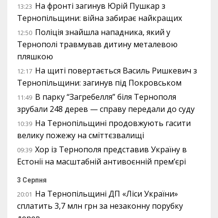
На фронті загинув Юрій Пушкар з
13:23
Тернопільщини: війна забирає найкращих
Поліція знайшла нападника, який у
12:50
Тернополі травмував дитину металевою
пляшкою
На щиті повертається Василь Ришкевич з
12:17
Тернопільщини: загинув під Покровськом
В парку “Загребелля” біля Тернополя
11:49
зрубали 248 дерев — справу передали до суду
На Тернопільщині продовжують гасити
10:39
велику пожежу на сміттєзвалищі
Хор із Тернополя представив Україну в
09:39
Естонії на масштабній антивоєнній прем’єрі
3 Серпня
На Тернопільщині ДП «Ліси України»
20:01
сплатить 3,7 млн грн за незаконну порубку