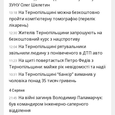
ЗУНУ Олег Шелетин
На Тернопільщині можна безкоштовно
13:18
пройти комп’ютерну томографію (перелік
лікарень)
Жителів Тернопільщини запрошують на
12:30
безкоштовний курс з нацспротиву
На Тернопільщині рятувальники
12:04
звільнили людину з понівеченого в ДТП авто
На щиті повертається Петро Федів з
11:23
Тернопільщини: майже рік невідомості та надії
На Тернопільщині “банкір” виманив у
10:31
чоловіка понад 35 тисяч гривень
4 Серпня
На війні загинув Володимир Паламарчук:
21:45
був командиром інженерно-саперного
відділення