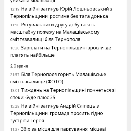
уникати мобілізації
На війні загинув Юрій Лошньовський з
12:19
Тернопільщини: ростиме без тата донька
Рятувальники другу добу гасять
11:50
масштабну пожежу на Малашівському
сміттєзвалищі біля Тернополя
Зарплати на Тернопільщині зросли: де
10:20
платять найбільше
2 Серпня
Біля Тернополя горить Малашівське
21:57
сміттєзвалище (ФОТО)
Тиждень на Тернопільщині почнеться зі
18:01
спеки: буде плюс 35
На війні загинув Андрій Сліпець з
15:29
Тернопільщини: громада просить гідно
зустріти Героя
Збір за місця для паркування: місцеві
11:37