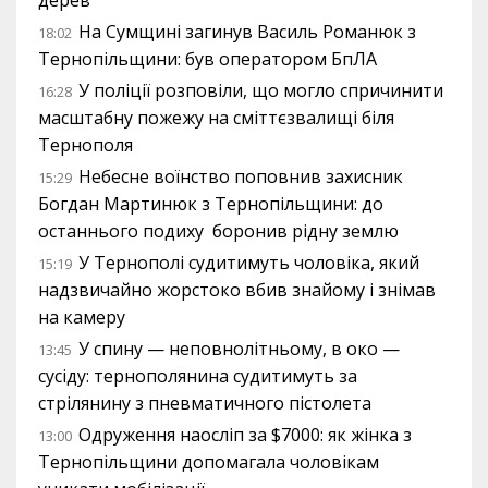
дерев
На Сумщині загинув Василь Романюк з
18:02
Тернопільщини: був оператором БпЛА
У поліції розповіли, що могло спричинити
16:28
масштабну пожежу на сміттєзвалищі біля
Тернополя
Небесне воїнство поповнив захисник
15:29
Богдан Мартинюк з Тернопільщини: до
останнього подиху боронив рідну землю
У Тернополі судитимуть чоловіка, який
15:19
надзвичайно жорстоко вбив знайому і знімав
на камеру
У спину — неповнолітньому, в око —
13:45
сусіду: тернополянина судитимуть за
стрілянину з пневматичного пістолета
Одруження наосліп за $7000: як жінка з
13:00
Тернопільщини допомагала чоловікам