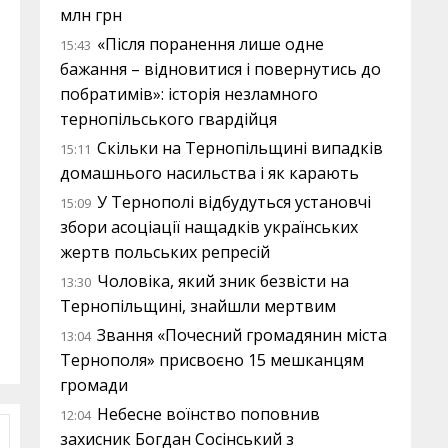
млн грн
«Після поранення лише одне
15:43
бажання – відновитися і повернутись до
побратимів»: історія незламного
тернопільського гвардійця
Скільки на Тернопільщині випадків
15:11
домашнього насильства і як карають
У Тернополі відбудуться установчі
15:09
збори асоціації нащадків українських
жертв польських репресій
Чоловіка, який зник безвісти на
13:30
Тернопільщині, знайшли мертвим
Звання «Почесний громадянин міста
13:04
Тернополя» присвоєно 15 мешканцям
громади
Небесне воїнство поповнив
12:04
захисник Богдан Сосінський з