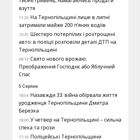
тисячі гривень, намагаючись продати
взуття
На Тернопільщині лише в липні
11:26
затримали майже 200 п’яних водіїв
Шестеро потерпілих і розтрощені
10:35
авто: в поліції розповіли деталі ДТП на
Тернопільщині
Свято нового врожаю:
09:13
Преображення Господнє або Яблучний
Спас
5 Серпня
Назавжди 33: війна обірвала життя
18:54
уродженця Тернопільщини Дмитра
Березка
У четвер на Тернопільщині – сильна
18:00
спека та грози
Поліцейські Тернопільщини
17:16