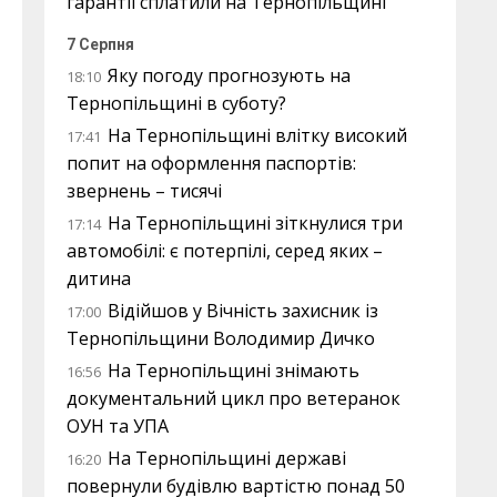
гарантії сплатили на Тернопільщині
7 Серпня
Яку погоду прогнозують на
18:10
Тернопільщині в суботу?
На Тернопільщині влітку високий
17:41
попит на оформлення паспортів:
звернень – тисячі
На Тернопільщині зіткнулися три
17:14
автомобілі: є потерпілі, серед яких –
дитина
Відійшов у Вічність захисник із
17:00
Тернопільщини Володимир Дичко
На Тернопільщині знімають
16:56
документальний цикл про ветеранок
ОУН та УПА
На Тернопільщині державі
16:20
повернули будівлю вартістю понад 50