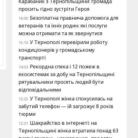
Карабаник з Тернопільщини: громада
просить гідно зустріти Героя
Безоплатна правнича допомога для
16:00
ветеранів та їхніх родин: які послуги
можна отримати та як звернутися
У Тернополі перевірили роботу
15:10
кондиціонерів у громадському
транспорті
Рекордна спека і 12 пожеж в
14:33
екосистемах за добу на Тернопільщині:
рятувальники просять людей бути
відповідальними
У Тернополі жінка спокусилась на
13:25
забутий телефон — їй загрожує 8 років
тюрми
Шахрайство в інтернеті: на
12:31
Тернопільщині жінка втратила понад 63