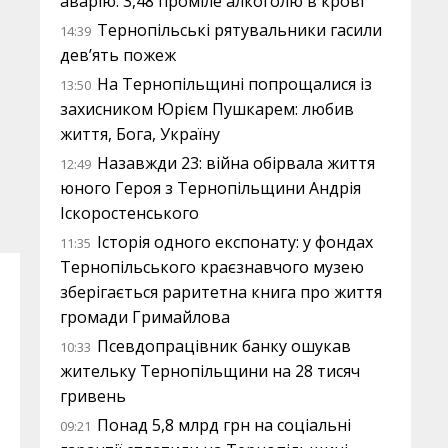
аварію: 3,48 проміле алкоголю в крові
Тернопільські рятувальники гасили
14:39
дев’ять пожеж
На Тернопільщині попрощалися із
13:50
захисником Юрієм Пушкарем: любив
життя, Бога, Україну
Назавжди 23: війна обірвала життя
12:49
юного Героя з Тернопільщини Андрія
Іскоростенського
Історія одного експонату: у фондах
11:35
Тернопільського краєзнавчого музею
зберігається раритетна книга про життя
громади Гримайлова
Псевдопрацівник банку ошукав
10:33
жительку Тернопільщини на 28 тисяч
гривень
Понад 5,8 млрд грн на соціальні
09:21