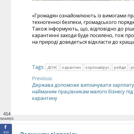
«Громадян ознайомлюють із вимогами пр
техногенної безпеки, громадського порядк
Також інформують, що, відповідно до рішен
карантинні заходи буде посилено, тож про
на природі доведеться відкласти до кращих
Tags:
ДСНС
карантин
коронавірус
рейди
р
Previous:
Continue
Держава допоможе виплачувати зарплату
найманим працівникам малого бізнесу під
Reading
карантину
414
SHARES
414