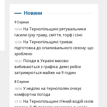
Новини
9 Серпня
На Тернопільщині рятувальники
13:54
гасили суху траву, сміття, торф і сіно
На Тернопільщині триває
12:00
підготовка до опалювального сезону: що
зроблено
Поїзди в Україні масово
10:22
вибиваються з графіка: деякі рейси
затримуються майже на 9 годин
8 Серпня
У неділю на тернополян очікує
18:00
комфортна погода
На Тернопільщині п’яний водій скоїв
17:12