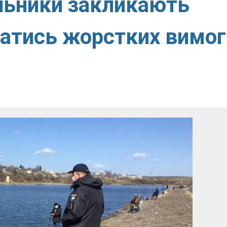
льники закликають
атись жорстких вимог