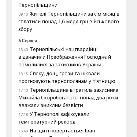
Тернопільщини
Жителі Тернопільщини за сім місяців
09:10
сплатили понад 1,6 млрд грн військового
збору
6 Серпня
Тернопільські нацгвардійці
18:40
відзначили Преображення Господнє й
помолилися за захисників України
Спеку, дощ, грози та шквали
18:15
прогнозують тернополянам у п’ятницю
Тернопільщина втратила захисника
17:40
Михайла Скоробогатого: понад два роки
вважали зниклим безвісти
У Тернополі зафіксували
17:18
температурний рекорд
На щиті повертається Іван
16:48