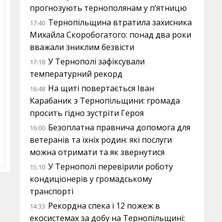
прогнозують тернополянам у п’ятницю
Тернопільщина втратила захисника
17:40
Михайла Скоробогатого: понад два роки
вважали зниклим безвісти
У Тернополі зафіксували
17:18
температурний рекорд
На щиті повертається Іван
16:48
Карабаник з Тернопільщини: громада
просить гідно зустріти Героя
Безоплатна правнича допомога для
16:00
ветеранів та їхніх родин: які послуги
можна отримати та як звернутися
У Тернополі перевірили роботу
15:10
кондиціонерів у громадському
транспорті
Рекордна спека і 12 пожеж в
14:33
екосистемах за добу на Тернопільщині: