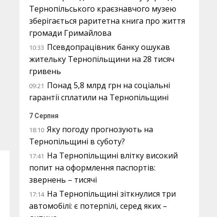
Тернопільського краєзнавчого музею
зберігається раритетна книга про життя
громади Гримайлова
Псевдопрацівник банку ошукав
10:33
жительку Тернопільщини на 28 тисяч
гривень
Понад 5,8 млрд грн на соціальні
09:21
гарантії сплатили на Тернопільщині
7 Серпня
Яку погоду прогнозують на
18:10
Тернопільщині в суботу?
На Тернопільщині влітку високий
17:41
попит на оформлення паспортів:
звернень – тисячі
На Тернопільщині зіткнулися три
17:14
автомобілі: є потерпілі, серед яких –