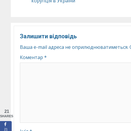
корупція в України
Reading
Залишити відповідь
Ваша e-mail адреса не оприлюднюватиметься.
Коментар
*
21
SHARES
21