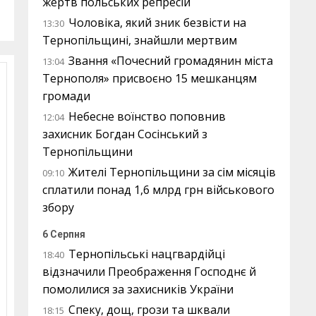
жертв польських репресій
Чоловіка, який зник безвісти на
13:30
Тернопільщині, знайшли мертвим
Звання «Почесний громадянин міста
13:04
Тернополя» присвоєно 15 мешканцям
громади
Небесне воїнство поповнив
12:04
захисник Богдан Сосінський з
Тернопільщини
Жителі Тернопільщини за сім місяців
09:10
сплатили понад 1,6 млрд грн військового
збору
6 Серпня
Тернопільські нацгвардійці
18:40
відзначили Преображення Господнє й
помолилися за захисників України
Спеку, дощ, грози та шквали
18:15