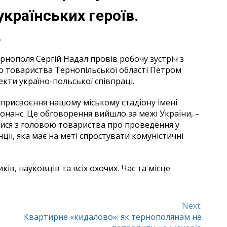
українських героїв.
.
рнополя Сергій Надал провів робочу зустріч з
 товариства Тернопільської області Петром
екти україно-польської співпраці.
 присвоєння нашому міському стадіону імені
нанс. Це обговорення вийшло за межі України, –
лися з головою товариства про проведення у
ії, яка має на меті спростувати комуністичні
ів, науковців та всіх охочих. Час та місце
Next:
Квартирне «кидалово»: як тернополянам не