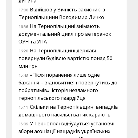
дитина
Відійшов у Вічність захисник із
17:00
Тернопільщини Володимир Дичко
На Тернопільщині знімають
16:56
документальний цикл про ветеранок
ОУН та УПА
На Тернопільщині державі
16:20
повернули будівлю вартістю понад 50
млн грн
«Після поранення лише одне
15:43
бажання – відновитися і повернутись до
побратимів»: історія незламного
тернопільського гвардійця
Скільки на Тернопільщині випадків
15:11
домашнього насильства і як карають
У Тернополі відбудуться установчі
15:09
збори асоціації нащадків українських