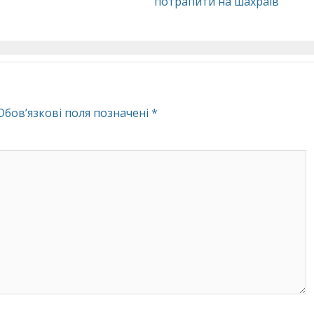
потрапити на шахраїв
Обов’язкові поля позначені
*