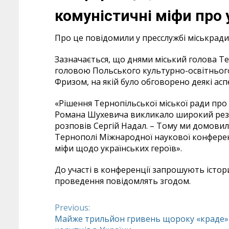
комуністичні міфи про 
Про це повідомили у пресслужбі міськради
Зазначається, що днями міський голова Те
головою Польського культурно-освітнього
Фризом, на якій було обговорено деякі асп
«Рішення Тернопільської міської ради про
Романа Шухевича викликало широкий резо
розповів Сергій Надал. – Тому ми домови
Тернополі Міжнародної наукової конференц
міфи щодо українських героїв».
До участі в конференції запрошують історик
проведення повідомлять згодом.
Previous:
Continue
Майже трильйон гривень щороку «краде»