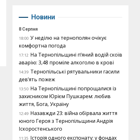
Новини
8 Серпня
У неділю на тернополян очікує
18:00
комфортна погода
На Тернопільщині п’яний водій скоїв
17:12
аварію: 3,48 проміле алкоголю в крові
Тернопільські рятувальники гасили
14:39
дев’ять пожеж
На Тернопільщині попрощалися із
13:50
захисником Юрієм Пушкарем: любив
життя, Бога, Україну
Назавжди 23: війна обірвала життя
12:49
юного Героя з Тернопільщини Андрія
Іскоростенського
Історія одного експонату: у фондах
11:35