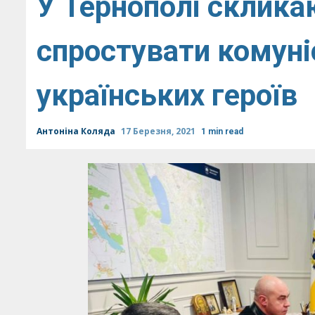
У Тернополі склика
спростувати комуні
українських героїв
Антоніна Коляда
17 Березня, 2021
1 min read