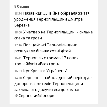
5 Серпня
Назавжди 33: війна обірвала життя
18:54
уродженця Тернопільщини Дмитра
Березка
У четвер на Тернопільщині – сильна
18:00
спека та грози
Поліцейські Тернопільщини
17:16
розшукали більше сотні дітей
Тернопіль отримав 17 нових
16:41
тролейбусів «Електрон»
Ісус Христос Українець?
16:03
Серпень – найскладніший період для
14:30
донорства: жителів Тернопільщини
закликають долучитися до кампанії
«ЯСерпневийДонор»