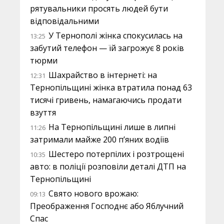
рятувальники просять людей бути
відповідальними
У Тернополі жінка спокусилась на
13:25
забутий телефон — їй загрожує 8 років
тюрми
Шахрайство в інтернеті: на
12:31
Тернопільщині жінка втратила понад 63
тисячі гривень, намагаючись продати
взуття
На Тернопільщині лише в липні
11:26
затримали майже 200 п’яних водіїв
Шестеро потерпілих і розтрощені
10:35
авто: в поліції розповіли деталі ДТП на
Тернопільщині
Свято нового врожаю:
09:13
Преображення Господнє або Яблучний
Спас