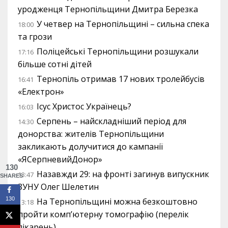
уродженця Тернопільщини Дмитра Березка
У четвер на Тернопільщині – сильна спека
18:00
та грози
Поліцейські Тернопільщини розшукали
17:16
більше сотні дітей
Тернопіль отримав 17 нових тролейбусів
16:41
«Електрон»
Ісус Христос Українець?
16:03
Серпень – найскладніший період для
14:30
донорства: жителів Тернопільщини
закликають долучитися до кампанії
«ЯСерпневийДонор»
130
Назавжди 29: на фронті загинув випускник
13:47
SHARES
ЗУНУ Олег Шелетин
130
На Тернопільщині можна безкоштовно
13:18
пройти комп’ютерну томографію (перелік
лікарень)