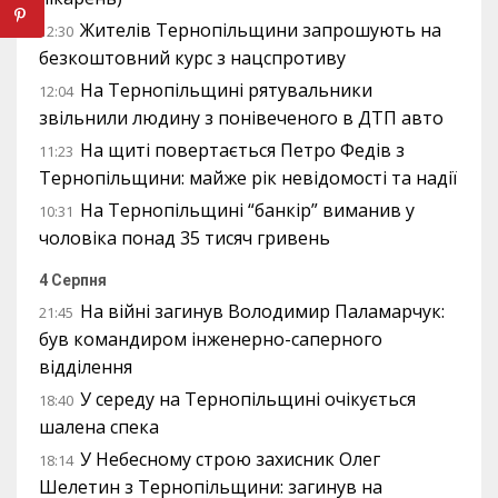
Жителів Тернопільщини запрошують на
12:30
безкоштовний курс з нацспротиву
На Тернопільщині рятувальники
12:04
звільнили людину з понівеченого в ДТП авто
На щиті повертається Петро Федів з
11:23
Тернопільщини: майже рік невідомості та надії
На Тернопільщині “банкір” виманив у
10:31
чоловіка понад 35 тисяч гривень
4 Серпня
На війні загинув Володимир Паламарчук:
21:45
був командиром інженерно-саперного
відділення
У середу на Тернопільщині очікується
18:40
шалена спека
У Небесному строю захисник Олег
18:14
Шелетин з Тернопільщини: загинув на