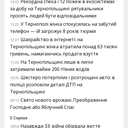
Рекордна спека і 12 пожеж в екосистемах
14:33
за добу на Тернопільщині: рятувальники
просять людей бути відповідальними
У Тернополі жінка спокусилась на забутий
13:25
телефон — їй загрожує 8 років тюрми
Шахрайство в інтернеті: на
12:31
Тернопільщині жінка втратила понад 63 тисячі
гривень, намагаючись продати взуття
На Тернопільщині лише в липні
11:26
затримали майже 200 п’яних водіїв
Шестеро потерпілих і розтрощені авто: в
10:35
поліції розповіли деталі ДТП на
Тернопільщині
Свято нового врожаю: Преображення
09:13
Господнє або Яблучний Спас
5 Серпня
Назавжди 33: війна обірвала життя
18:54