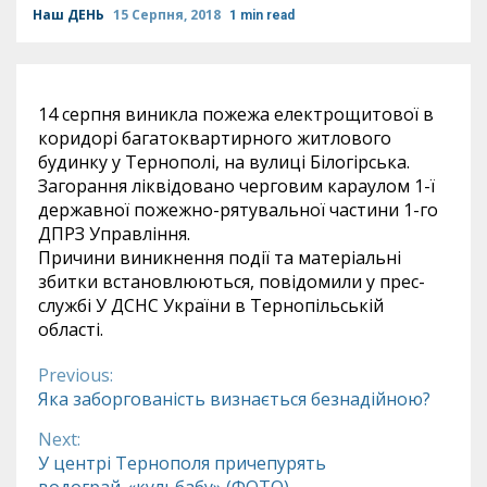
Наш ДЕНЬ
15 Серпня, 2018
1 min read
14 серпня виникла пожежа електрощитової в
коридорі багатоквартирного житлового
будинку у Тернополі, на вулиці Білогірська.
Загорання ліквідовано черговим караулом 1-ї
державної пожежно-рятувальної частини 1-го
ДПРЗ Управління.
Причини виникнення події та матеріальні
збитки встановлюються, повідомили у прес-
службі У ДСНС України в Тернопільській
області.
Previous:
Continue
Яка заборгованість визнається безнадійною?
Reading
Next:
У центрі Тернополя причепурять