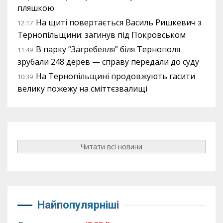
пляшкою
На щиті повертається Василь Ришкевич з
12:17
Тернопільщини: загинув під Покровськом
В парку “Загребелля” біля Тернополя
11:49
зрубали 248 дерев — справу передали до суду
На Тернопільщині продовжують гасити
10:39
велику пожежу на сміттєзвалищі
Читати всі новини
Найпопулярніші