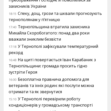
Преображення Господнє й помолилися за
захисників України
Спеку, дощ, грози та шквали прогнозують
18:15
тернополянам у п’ятницю
Тернопільщина втратила захисника
17:40
Михайла Скоробогатого: понад два роки
вважали зниклим безвісти
У Тернополі зафіксували температурний
17:18
рекорд
На щиті повертається Іван Карабаник з
16:48
Тернопільщини: громада просить гідно
зустріти Героя
Безоплатна правнича допомога для
16:00
ветеранів та їхніх родин: які послуги можна
отримати та як звернутися
У Тернополі перевірили роботу
15:10
кондиціонерів у громадському транспорті