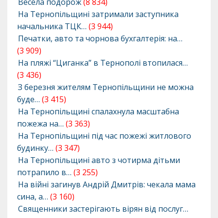
Весела подорож
(8 834)
На Тернопільщині затримали заступника
начальника ТЦК…
(3 944)
Печатки, авто та чорнова бухгалтерія: на…
(3 909)
На пляжі “Циганка” в Тернополі втопилася…
(3 436)
З березня жителям Тернопільщини не можна
буде…
(3 415)
На Тернопільщині спалахнула масштабна
пожежа на…
(3 363)
На Тернопільщині під час пожежі житлового
будинку…
(3 347)
На Тернопільщині авто з чотирма дітьми
потрапило в…
(3 255)
На війні загинув Андрій Дмитрів: чекала мама
сина, а…
(3 160)
Священники застерігають вірян від послуг…