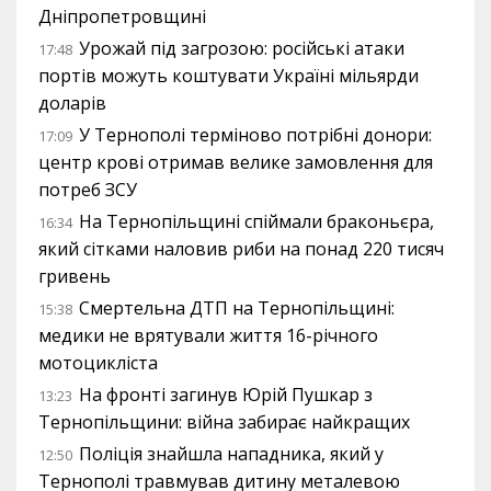
Дніпропетровщині
Урожай під загрозою: російські атаки
17:48
портів можуть коштувати Україні мільярди
доларів
У Тернополі терміново потрібні донори:
17:09
центр крові отримав велике замовлення для
потреб ЗСУ
На Тернопільщині спіймали браконьєра,
16:34
який сітками наловив риби на понад 220 тисяч
гривень
Смертельна ДТП на Тернопільщині:
15:38
медики не врятували життя 16-річного
мотоцикліста
На фронті загинув Юрій Пушкар з
13:23
Тернопільщини: війна забирає найкращих
Поліція знайшла нападника, який у
12:50
Тернополі травмував дитину металевою