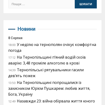
Пошук:
Новини
8 Серпня
У неділю на тернополян очікує комфортна
18:00
погода
На Тернопільщині п’яний водій скоїв
17:12
аварію: 3,48 проміле алкоголю в крові
Тернопільські рятувальники гасили
14:39
дев’ять пожеж
На Тернопільщині попрощалися із
13:50
захисником Юрієм Пушкарем: любив життя,
Бога, Україну
Назавжди 23: війна обірвала життя юного
12:49