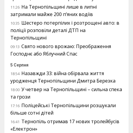
На Тернопільщині лише в липні
11:26
затримали майже 200 п’яних водіїв
Шестеро потерпілих і розтрощені авто: в
10:35
поліції розповіли деталі ДТП на
Тернопільщині
Свято нового врожаю: Преображення
09:13
Господнє або Яблучний Спас
5 Серпня
Назавжди 33: війна обірвала життя
18:54
уродженця Тернопільщини Дмитра Березка
У четвер на Тернопільщині – сильна спека
18:00
та грози
Поліцейські Тернопільщини розшукали
17:16
більше сотні дітей
Тернопіль отримав 17 нових тролейбусів
16:41
«Електрон»