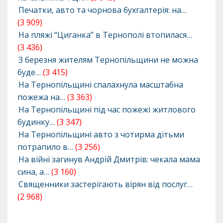
Печатки, авто та чорнова бухгалтерія: на…
(3 909)
На пляжі “Циганка” в Тернополі втопилася…
(3 436)
З березня жителям Тернопільщини не можна
буде…
(3 415)
На Тернопільщині спалахнула масштабна
пожежа на…
(3 363)
На Тернопільщині під час пожежі житлового
будинку…
(3 347)
На Тернопільщині авто з чотирма дітьми
потрапило в…
(3 256)
На війні загинув Андрій Дмитрів: чекала мама
сина, а…
(3 160)
Священники застерігають вірян від послуг…
(2 968)