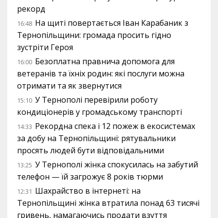
рекорд
На щиті повертається Іван Карабаник з
16:48
Тернопільщини: громада просить гідно
зустріти Героя
Безоплатна правнича допомога для
16:00
ветеранів та їхніх родин: які послуги можна
отримати та як звернутися
У Тернополі перевірили роботу
15:10
кондиціонерів у громадському транспорті
Рекордна спека і 12 пожеж в екосистемах
14:33
за добу на Тернопільщині: рятувальники
просять людей бути відповідальними
У Тернополі жінка спокусилась на забутий
13:25
телефон — їй загрожує 8 років тюрми
Шахрайство в інтернеті: на
12:31
Тернопільщині жінка втратила понад 63 тисячі
гривень, намагаючись продати взуття