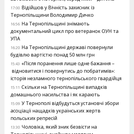
Відійшов у Вічність захисник із
17:00
Тернопільщини Володимир Дичко
На Тернопільщині знімають
16:56
документальний цикл про ветеранок ОУН та
УПА
На Тернопільщині державі повернули
16:20
будівлю вартістю понад 50 млн грн
«Після поранення лише одне бажання –
15:43
відновитися і повернутись до побратимів»:
історія незламного тернопільського гвардійця
Скільки на Тернопільщині випадків
15:11
домашнього насильства і як карають
У Тернополі відбудуться установчі збори
15:09
асоціації нащадків українських жертв
польських репресій
Чоловіка, який зник безвісти на
13:30