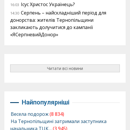
Ісус Христос Українець?
16:03
Серпень – найскладніший період для
14:30
донорства: жителів Тернопільщини
закликають долучитися до кампанії
«ЯСерпневийДонор»
Читати всі новини
Найпопулярніші
Весела подорож
(8 834)
На Тернопільщині затримали заступника
начальника ТЦК…
(3 945)