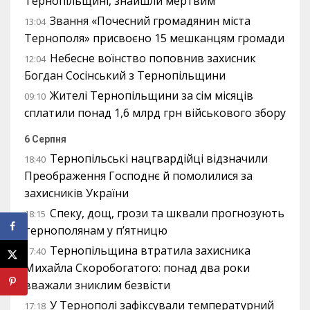
Тернопільщині, знайшли мертвим
Звання «Почесний громадянин міста
13:04
Тернополя» присвоєно 15 мешканцям громади
Небесне воїнство поповнив захисник
12:04
Богдан Сосінський з Тернопільщини
Жителі Тернопільщини за сім місяців
09:10
сплатили понад 1,6 млрд грн військового збору
6 Серпня
Тернопільські нацгвардійці відзначили
18:40
Преображення Господнє й помолилися за
захисників України
Спеку, дощ, грози та шквали прогнозують
18:15
тернополянам у п’ятницю
Тернопільщина втратила захисника
17:40
Михайла Скоробогатого: понад два роки
вважали зниклим безвісти
У Тернополі зафіксували температурний
17:18