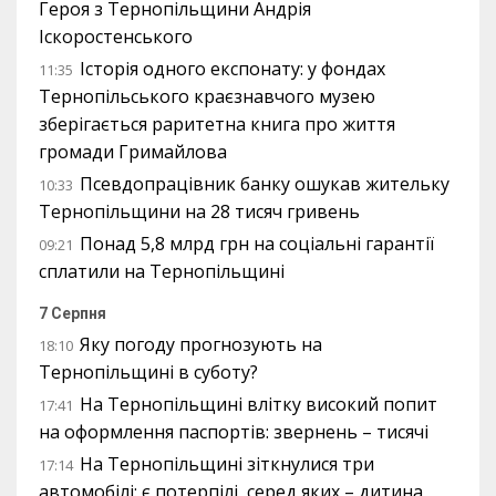
Героя з Тернопільщини Андрія
Іскоростенського
Історія одного експонату: у фондах
11:35
Тернопільського краєзнавчого музею
зберігається раритетна книга про життя
громади Гримайлова
Псевдопрацівник банку ошукав жительку
10:33
Тернопільщини на 28 тисяч гривень
Понад 5,8 млрд грн на соціальні гарантії
09:21
сплатили на Тернопільщині
7 Серпня
Яку погоду прогнозують на
18:10
Тернопільщині в суботу?
На Тернопільщині влітку високий попит
17:41
на оформлення паспортів: звернень – тисячі
На Тернопільщині зіткнулися три
17:14
автомобілі: є потерпілі, серед яких – дитина