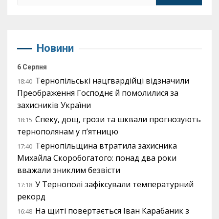
Новини
6 Серпня
Тернопільські нацгвардійці відзначили
18:40
Преображення Господнє й помолилися за
захисників України
Спеку, дощ, грози та шквали прогнозують
18:15
тернополянам у п’ятницю
Тернопільщина втратила захисника
17:40
Михайла Скоробогатого: понад два роки
вважали зниклим безвісти
У Тернополі зафіксували температурний
17:18
рекорд
На щиті повертається Іван Карабаник з
16:48