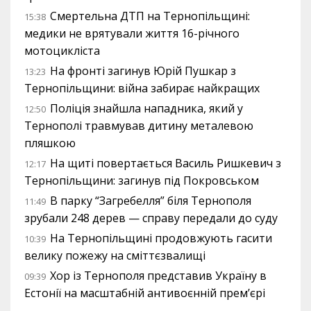
Смертельна ДТП на Тернопільщині:
15:38
медики не врятували життя 16-річного
мотоцикліста
На фронті загинув Юрій Пушкар з
13:23
Тернопільщини: війна забирає найкращих
Поліція знайшла нападника, який у
12:50
Тернополі травмував дитину металевою
пляшкою
На щиті повертається Василь Ришкевич з
12:17
Тернопільщини: загинув під Покровськом
В парку “Загребелля” біля Тернополя
11:49
зрубали 248 дерев — справу передали до суду
На Тернопільщині продовжують гасити
10:39
велику пожежу на сміттєзвалищі
Хор із Тернополя представив Україну в
09:39
Естонії на масштабній антивоєнній прем’єрі