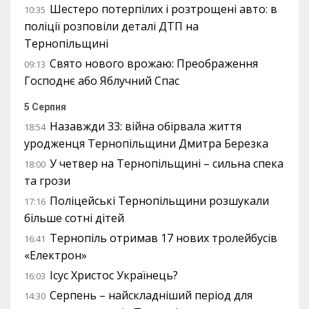
Шестеро потерпілих і розтрощені авто: в
10:35
поліції розповіли деталі ДТП на
Тернопільщині
Свято нового врожаю: Преображення
09:13
Господнє або Яблучний Спас
5 Серпня
Назавжди 33: війна обірвала життя
18:54
уродженця Тернопільщини Дмитра Березка
У четвер на Тернопільщині – сильна спека
18:00
та грози
Поліцейські Тернопільщини розшукали
17:16
більше сотні дітей
Тернопіль отримав 17 нових тролейбусів
16:41
«Електрон»
Ісус Христос Українець?
16:03
Серпень – найскладніший період для
14:30