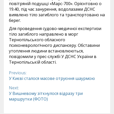
повітряній подушці «Марс-700». Орієнтовно о
19.40, під час занурення, водолазами ДСНС
виявлено тіло загиблого та транспортовано на
берег.
Для проведення судово-медичної експертизи
тіло загиблого направлено в морг
Тернопільського обласного
психоневрологічного диспансеру. Обставини
утоплення людини встановлюються,
повідомили у прес-службі У ДСНС України в
Тернопільській області.
Previous:
Continue
У Києві сталося масове отруєння шаурмою
Reading
Next:
У Вишневому зіткнулося відразу три
маршрутки (ФОТО)