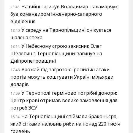
На війні загинув Володимир Паламарчук:
21:45
був командиром інженерно-саперного
відділення
У середу на Тернопільщині очікується
18:40
шалена спека
У Небесному строю захисник Олег
18:14
Шелетин з Тернопільщини: загинув на
Дніпропетровщині
Урожай під загрозою: російські атаки
17:48
портів можуть коштувати Україні мільярди
доларів
У Тернополі терміново потрібні донори:
17:09
центр крові отримав велике замовлення для
потреб ЗСУ
На Тернопільщині спіймали браконьєра,
16:34
який сітками наловив риби на понад 220 тисяч
гривень