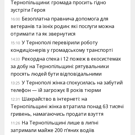
Тернопільщини: громада просить гідно
зустріти Героя
Безоплатна правнича допомога для
16:00
ветеранів та їхніх родин: які послуги можна
отримати та як звернутися
У Тернополі перевірили роботу
15:10
кондиціонерів у громадському транспорті
Рекордна спека і 12 пожеж в екосистемах
14:33
за добу на Тернопільщині: рятувальники
просять людей бути відповідальними
У Тернополі жінка спокусилась на забутий
13:25
телефон — їй загрожує 8 років тюрми
Шахрайство в інтернеті: на
12:31
Тернопільщині жінка втратила понад 63 тисячі
гривень, намагаючись продати взуття
На Тернопільщині лише в липні
11:26
затримали майже 200 п’яних водіїв