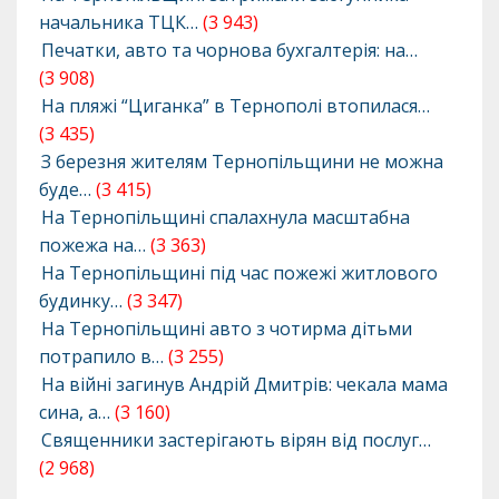
начальника ТЦК…
(3 943)
Печатки, авто та чорнова бухгалтерія: на…
(3 908)
На пляжі “Циганка” в Тернополі втопилася…
(3 435)
З березня жителям Тернопільщини не можна
буде…
(3 415)
На Тернопільщині спалахнула масштабна
пожежа на…
(3 363)
На Тернопільщині під час пожежі житлового
будинку…
(3 347)
На Тернопільщині авто з чотирма дітьми
потрапило в…
(3 255)
На війні загинув Андрій Дмитрів: чекала мама
сина, а…
(3 160)
Священники застерігають вірян від послуг…
(2 968)