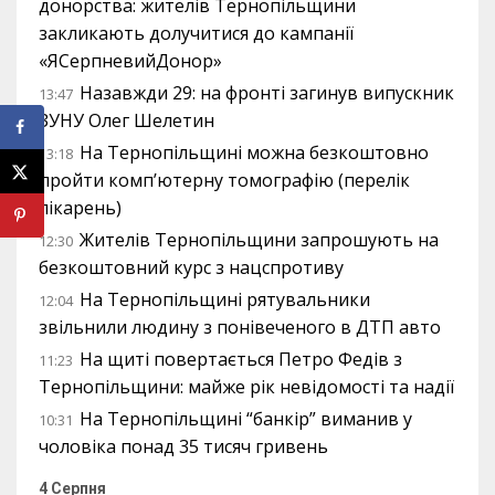
донорства: жителів Тернопільщини
закликають долучитися до кампанії
«ЯСерпневийДонор»
Назавжди 29: на фронті загинув випускник
13:47
ЗУНУ Олег Шелетин
На Тернопільщині можна безкоштовно
13:18
пройти комп’ютерну томографію (перелік
лікарень)
Жителів Тернопільщини запрошують на
12:30
безкоштовний курс з нацспротиву
На Тернопільщині рятувальники
12:04
звільнили людину з понівеченого в ДТП авто
На щиті повертається Петро Федів з
11:23
Тернопільщини: майже рік невідомості та надії
На Тернопільщині “банкір” виманив у
10:31
чоловіка понад 35 тисяч гривень
4 Серпня