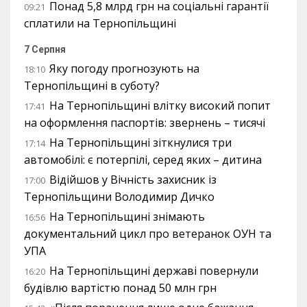
Понад 5,8 млрд грн на соціальні гарантії
09:21
сплатили на Тернопільщині
7 Серпня
Яку погоду прогнозують на
18:10
Тернопільщині в суботу?
На Тернопільщині влітку високий попит
17:41
на оформлення паспортів: звернень – тисячі
На Тернопільщині зіткнулися три
17:14
автомобілі: є потерпілі, серед яких – дитина
Відійшов у Вічність захисник із
17:00
Тернопільщини Володимир Дичко
На Тернопільщині знімають
16:56
документальний цикл про ветеранок ОУН та
УПА
На Тернопільщині державі повернули
16:20
будівлю вартістю понад 50 млн грн