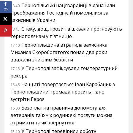
Тернопільські нацгвардійці відзначили
18:40
25
Преображення Господнє й помолилися за
захисників України
Спеку, дощ, грози та шквали прогнозують
18:15
тернополянам у п’ятницю
Тернопільщина втратила захисника
17:40
Михайла Скоробогатого: понад два роки
вважали зниклим безвісти
У Тернополі зафіксували температурний
17:18
рекорд
На щиті повертається Іван Карабаник з
16:48
Тернопільщини: громада просить гідно
зустріти Героя
Безоплатна правнича допомога для
16:00
ветеранів та їхніх родин: які послуги можна
отримати та як звернутися
У Тернополі перевірили роботу
15:10