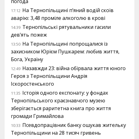
погода
На Тернопільщині п’яний водій скоїв
17:12
аварію: 3,48 проміле алкоголю в крові
Тернопільські рятувальники гасили
14:39
дев’ять пожеж
На Тернопільщині попрощалися із
13:50
захисником Юрієм Пушкарем: любив життя,
Бога, Україну
Назавжди 23: війна обірвала життя юного
12:49
Героя з Тернопільщини Андрія
Іскоростенського
Історія одного експонату: у фондах
11:35
Тернопільського краєзнавчого музею
зберігається раритетна книга про життя
громади Гримайлова
Псевдопрацівник банку ошукав жительку
10:33
Тернопільщини на 28 тисяч гривень