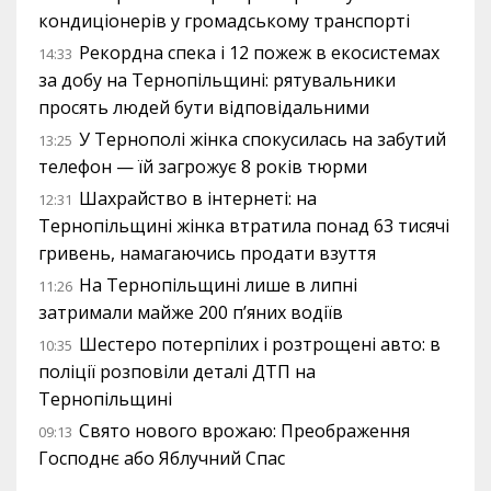
кондиціонерів у громадському транспорті
Рекордна спека і 12 пожеж в екосистемах
14:33
за добу на Тернопільщині: рятувальники
просять людей бути відповідальними
У Тернополі жінка спокусилась на забутий
13:25
телефон — їй загрожує 8 років тюрми
Шахрайство в інтернеті: на
12:31
Тернопільщині жінка втратила понад 63 тисячі
гривень, намагаючись продати взуття
На Тернопільщині лише в липні
11:26
затримали майже 200 п’яних водіїв
Шестеро потерпілих і розтрощені авто: в
10:35
поліції розповіли деталі ДТП на
Тернопільщині
Свято нового врожаю: Преображення
09:13
Господнє або Яблучний Спас