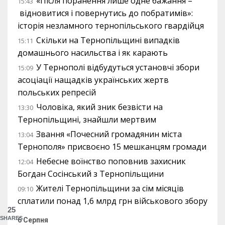
«Після поранення лише одне бажання –
15:43
відновитися і повернутись до побратимів»:
історія незламного тернопільського гвардійця
Скільки на Тернопільщині випадків
15:11
домашнього насильства і як карають
У Тернополі відбудуться установчі збори
15:09
асоціації нащадків українських жертв
польських репресій
Чоловіка, який зник безвісти на
13:30
Тернопільщині, знайшли мертвим
Звання «Почесний громадянин міста
13:04
Тернополя» присвоєно 15 мешканцям громади
Небесне воїнство поповнив захисник
12:04
Богдан Сосінський з Тернопільщини
Жителі Тернопільщини за сім місяців
09:10
сплатили понад 1,6 млрд грн військового збору
25
SHARES
6 Серпня