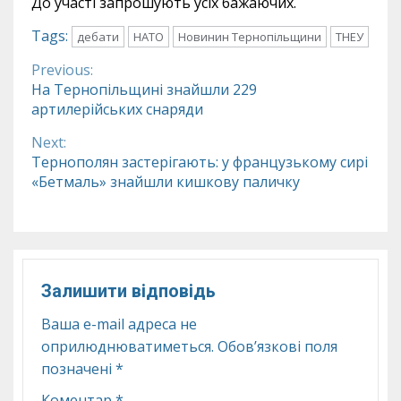
До участі запрошують усіх бажаючих.
Tags:
дебати
НАТО
Новинин Тернопільщини
ТНЕУ
Previous:
Continue
На Тернопільщині знайшли 229
артилерійських снаряди
Reading
Next:
Тернополян застерігають: у французькому сирі
«Бетмаль» знайшли кишкову паличку
Залишити відповідь
Ваша e-mail адреса не
оприлюднюватиметься.
Обов’язкові поля
позначені
*
Коментар
*