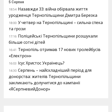
5 Серпня
Назавжди 33: війна обірвала життя
18:54
уродженця Тернопільщини Дмитра Березка
У четвер на Тернопільщині – сильна спека
18:00
та грози
Поліцейські Тернопільщини розшукали
17:16
більше сотні дітей
Тернопіль отримав 17 нових тролейбусів
16:41
«Електрон»
Ісус Христос Українець?
16:03
Серпень – найскладніший період для
14:30
донорства: жителів Тернопільщини
закликають долучитися до кампанії
«ЯСерпневийДонор»