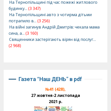
На Тернопільщині під час пожежі житлового
будинку…
(3 347)
На Тернопільщині авто з чотирма дітьми
потрапило в…
(3 256)
На війні загинув Андрій Дмитрів: чекала мама
сина, а…
(3 160)
Священники застерігають вірян від послуг…
(2 968)
Газета “Наш ДЕНЬ” в pdf
№41 (428),
27 жовтня-2 листопада
2021 р.