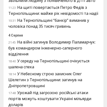
звільнили людину з понівеченого в ДТП авто
На щиті повертається Петро Федів з
11:23
Тернопільщини: майже рік невідомості та надії
На Тернопільщині “банкір” виманив у
10:31
чоловіка понад 35 тисяч гривень
4 Серпня
На війні загинув Володимир Паламарчук:
21:45
був командиром інженерно-саперного
відділення
У середу на Тернопільщині очікується
18:40
шалена спека
У Небесному строю захисник Олег
18:14
Шелетин з Тернопільщини: загинув на
Дніпропетровщині
Урожай під загрозою: російські атаки
17:48
портів можуть коштувати Україні мільярди
доларів