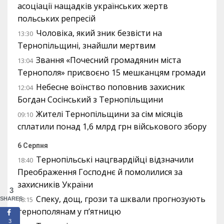
асоціації нащадків українських жертв
польських репресій
Чоловіка, який зник безвісти на
13:30
Тернопільщині, знайшли мертвим
Звання «Почесний громадянин міста
13:04
Тернополя» присвоєно 15 мешканцям громади
Небесне воїнство поповнив захисник
12:04
Богдан Сосінський з Тернопільщини
Жителі Тернопільщини за сім місяців
09:10
сплатили понад 1,6 млрд грн військового збору
6 Серпня
Тернопільські нацгвардійці відзначили
18:40
Преображення Господнє й помолилися за
захисників України
3
Спеку, дощ, грози та шквали прогнозують
18:15
SHARES
тернополянам у п’ятницю
3