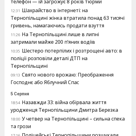
телефон — їй загрожує 8 років тюрми
Шахрайство в інтернеті: на
12:31
Тернопільщині жінка втратила понад 63 тисячі
гривень, намагаючись продати взуття
На Тернопільщині лише в липні
11:26
затримали майже 200 п’яних водіїв
Шестеро потерпілих і розтрощені авто: в
10:35
поліції розповіли деталі ДТП на
Тернопільщині
Свято нового врожаю: Преображення
09:13
Господнє або Яблучний Спас
5 Серпня
Назавжди 33: війна обірвала життя
18:54
уродженця Тернопільщини Дмитра Березка
У четвер на Тернопільщині – сильна спека
18:00
та грози
Поліцейські Тернопільщини розшукали
17:16