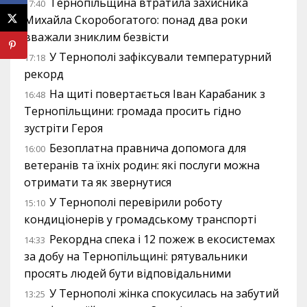
Тернопільщина втратила захисника
17:40
Михайла Скоробогатого: понад два роки
вважали зниклим безвісти
У Тернополі зафіксували температурний
17:18
рекорд
На щиті повертається Іван Карабаник з
16:48
Тернопільщини: громада просить гідно
зустріти Героя
Безоплатна правнича допомога для
16:00
ветеранів та їхніх родин: які послуги можна
отримати та як звернутися
У Тернополі перевірили роботу
15:10
кондиціонерів у громадському транспорті
Рекордна спека і 12 пожеж в екосистемах
14:33
за добу на Тернопільщині: рятувальники
просять людей бути відповідальними
У Тернополі жінка спокусилась на забутий
13:25