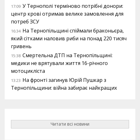
У Тернополі терміново потрібні донори:
17:09
центр крові отримав велике замовлення для
потреб ЗСУ
На Тернопільщині спіймали браконьєра,
16:34
який сітками наловив риби на понад 220 тисяч
гривень
Смертельна ДТП на Тернопільщині:
15:38
медики не врятували життя 16-річного
мотоцикліста
На фронті загинув Юрій Пушкар з
13:23
Тернопільщини: війна забирає найкращих
Читати всі новини