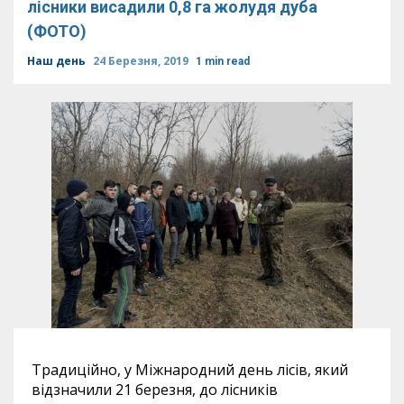
лісники висадили 0,8 га жолудя дуба
(ФОТО)
Наш день
24 Березня, 2019
1 min read
Традиційно, у Міжнародний день лісів, який
відзначили 21 березня, до лісників