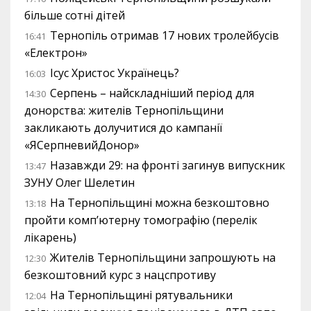
більше сотні дітей
Тернопіль отримав 17 нових тролейбусів
16:41
«Електрон»
Ісус Христос Українець?
16:03
Серпень – найскладніший період для
14:30
донорства: жителів Тернопільщини
закликають долучитися до кампанії
«ЯСерпневийДонор»
Назавжди 29: на фронті загинув випускник
13:47
ЗУНУ Олег Шелетин
На Тернопільщині можна безкоштовно
13:18
пройти комп’ютерну томографію (перелік
лікарень)
Жителів Тернопільщини запрошують на
12:30
безкоштовний курс з нацспротиву
На Тернопільщині рятувальники
12:04