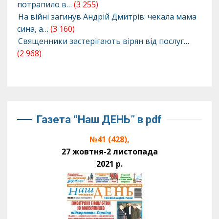
потрапило в…
(3 255)
На війні загинув Андрій Дмитрів: чекала мама
сина, а…
(3 160)
Священники застерігають вірян від послуг…
(2 968)
Газета “Наш ДЕНЬ” в pdf
№41 (428),
27 жовтня-2 листопада
2021 р.