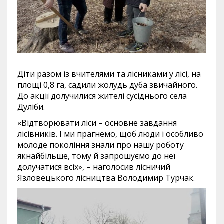
Діти разом із вчителями та лісниками у лісі, на
площі 0,8 га, садили жолудь дуба звичайного.
До акції долучилися жителі сусіднього села
Дуліби.
«Відтворювати ліси – основне завдання
лісівників. І ми прагнемо, щоб люди і особливо
молоде покоління знали про нашу роботу
якнайбільше, тому й запрошуємо до неї
долучатися всіх», – наголосив лісничий
Язловецького лісництва Володимир Турчак.