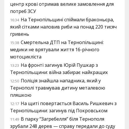
центр крові отримав велике замовлення для
потреб ЗСУ
На Тернопільщині спіймали браконьєра,
16:34
який сітками наловив риби на понад 220 тисяч
гривень
Смертельна ДТП на Тернопільщині:
15:38
медики не врятували життя 16-річного
мотоцикліста
На фронті загинув Юрій Пушкар з
13:23
Тернопільщини: війна забирає найкращих
Поліція знайшла нападника, який у
12:50
Тернополі травмував дитину металевою
пляшкою
На щиті повертається Василь Ришкевич з
12:17
Тернопільщини: загинув під Покровськом
В парку “Загребелля” біля Тернополя
11:49
зрубали 248 дерев — справу передали до суду