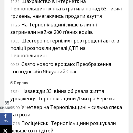
Шахрайство в інтернеті: на
12:31
Тернопільщині жінка втратила понад 63 тисячі
гривень, намагаючись продати взуття
На Тернопільщині лише в липні
11:26
затримали майже 200 п’яних водіїв
Шестеро потерпілих і розтрощені авто: в
10:35
поліції розповіли деталі ДТП на
Тернопільщині
Свято нового врожаю: Преображення
09:13
Господнє або Яблучний Спас
5 Серпня
Назавжди 33: війна обірвала життя
18:54
уродженця Тернопільщини Дмитра Березка
35
У четвер на Тернопільщині – сильна спека
18:00
SHARES
та грози
35
Поліцейські Тернопільщини розшукали
17:16
більше сотні дітей