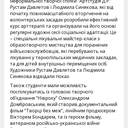
неформальної творчої спілки “Артстудія Д.Р.”
Рустам Давлетов і Людмила Синякова, які від
початку повномасштабного вторгнення на
волонтерських засадах розробили ефективний
курс арттерапії та організували на його основі
регулярні художні сесії соціальної адаптації. Це
– спеціальні лікувальні майстер-класи з
образотворчого мистецтва для поранених
військовослужбовців, які перебувають на
лікуванні у тернопільських медичних закладах,
та для дітей внутрішньо переміщених осіб.
Художники Рустам Давлетов та Людмила
Синякова відвідали показ.
Також студенти мали можливість
поспілкуватись із головою творчого
об’єднання “Нівроку” Олександром
Домбровським, який створив документальний
фільм “Творці без меж”, лінійним продюсером
Вікторем Бондарем, та із героєм фільму,
ветераном російсько-української війни