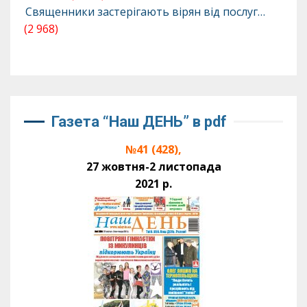
Священники застерігають вірян від послуг…
(2 968)
Газета “Наш ДЕНЬ” в pdf
№41 (428),
27 жовтня-2 листопада
2021 р.