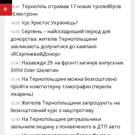
Тернопіль отримав 17 нових тролейбусів
16:41
«Електрон»
Ісус Христос Українець?
16:03
Серпень – найскладніший період для
14:30
донорства: жителів Тернопільщини
закликають долучитися до кампанії
«ЯСерпневийДонор»
Назавжди 29: на фронті загинув випускник
13:47
ЗУНУ Олег Шелетин
На Тернопільщині можна безкоштовно
13:18
пройти комп’ютерну томографію (перелік
лікарень)
Жителів Тернопільщини запрошують на
12:30
безкоштовний курс з нацспротиву
На Тернопільщині рятувальники
12:04
звільнили людину з понівеченого в ДТП авто