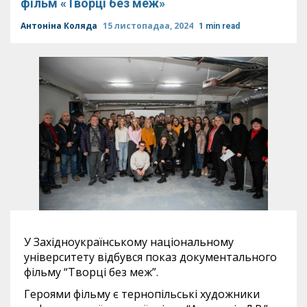
фільм «Творці без меж»
Антоніна Коляда
15 листопадаа, 2024
1 min read
У Західноукраїнському національному
університету відбувся показ документального
фільму “Творці без меж”.
Героями фільму є тернопільські художники