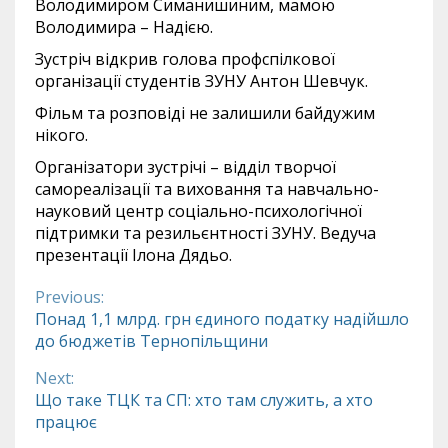
Володимиром Симанишиним, мамою
Володимира – Надією.
Зустріч відкрив голова профспілкової
організації студентів ЗУНУ Антон Шевчук.
Фільм та розповіді не залишили байдужим
нікого.
Організатори зустрічі – відділ творчої
самореалізації та виховання та навчально-
науковий центр соціально-психологічної
підтримки та резильєнтності ЗУНУ. Ведуча
презентації Ілона Дядьо.
Previous:
Continue
Понад 1,1 млрд. грн єдиного податку надійшло
до бюджетів Тернопільщини
Reading
Next:
Що таке ТЦК та СП: хто там служить, а хто
працює