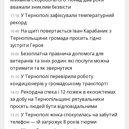
вважали зниклим безвісти
У Тернополі зафіксували температурний
17:18
рекорд
На щиті повертається Іван Карабаник з
16:48
Тернопільщини: громада просить гідно
зустріти Героя
Безоплатна правнича допомога для
16:00
ветеранів та їхніх родин: які послуги можна
отримати та як звернутися
У Тернополі перевірили роботу
15:10
кондиціонерів у громадському транспорті
Рекордна спека і 12 пожеж в екосистемах
14:33
за добу на Тернопільщині: рятувальники
просять людей бути відповідальними
У Тернополі жінка спокусилась на забутий
13:25
телефон — їй загрожує 8 років тюрми