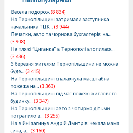
Весела подорож
(8 834)
На Тернопільщині затримали заступника
начальника ТЦК…
(3 944)
Печатки, авто та чорнова бухгалтерія: на…
(3 908)
На пляжі “Циганка” в Тернополі втопилася…
(3 436)
З березня жителям Тернопільщини не можна
буде…
(3 415)
На Тернопільщині спалахнула масштабна
пожежа на…
(3 363)
На Тернопільщині під час пожежі житлового
будинку…
(3 347)
На Тернопільщині авто з чотирма дітьми
потрапило в…
(3 255)
На війні загинув Андрій Дмитрів: чекала мама
сина, а…
(3 160)