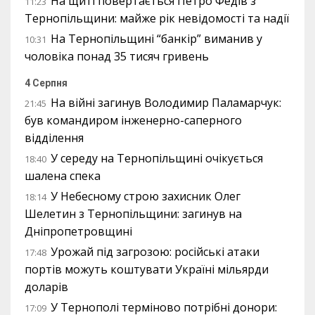
На щиті повертається Петро Федів з
11:23
Тернопільщини: майже рік невідомості та надії
На Тернопільщині “банкір” виманив у
10:31
чоловіка понад 35 тисяч гривень
4 Серпня
На війні загинув Володимир Паламарчук:
21:45
був командиром інженерно-саперного
відділення
У середу на Тернопільщині очікується
18:40
шалена спека
У Небесному строю захисник Олег
18:14
Шелетин з Тернопільщини: загинув на
Дніпропетровщині
Урожай під загрозою: російські атаки
17:48
портів можуть коштувати Україні мільярди
доларів
У Тернополі терміново потрібні донори:
17:09