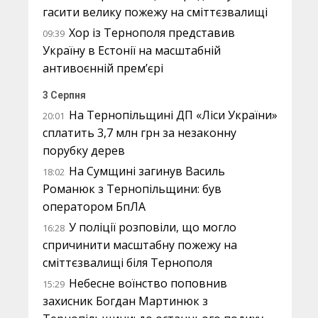
гасити велику пожежу на сміттєзвалищі
Хор із Тернополя представив
09:39
Україну в Естонії на масштабній
антивоєнній прем’єрі
3 Серпня
На Тернопільщині ДП «Ліси України»
20:01
сплатить 3,7 млн грн за незаконну
порубку дерев
На Сумщині загинув Василь
18:02
Романюк з Тернопільщини: був
оператором БпЛА
У поліції розповіли, що могло
16:28
спричинити масштабну пожежу на
сміттєзвалищі біля Тернополя
Небесне воїнство поповнив
15:29
захисник Богдан Мартинюк з