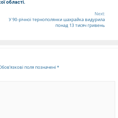
ої області.
Next:
У 90-річної тернополянки шахрайка видурила
понад 13 тисяч гривень
Обов’язкові поля позначені
*