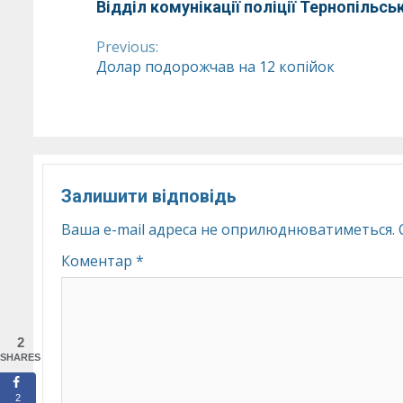
Відділ комунікації поліції Тернопільськ
Previous:
Continue
Долар подорожчав на 12 копійок
Reading
Залишити відповідь
Ваша e-mail адреса не оприлюднюватиметься.
Коментар
*
2
SHARES
2