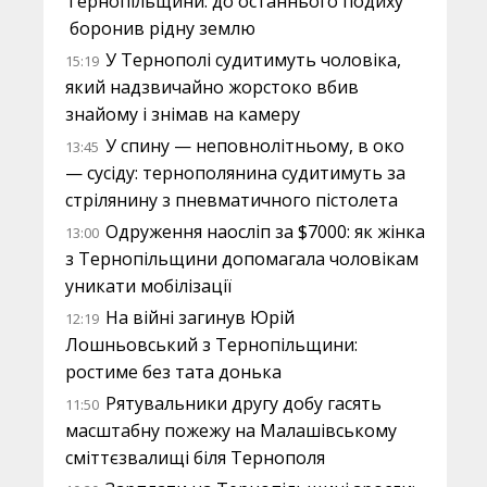
Тернопільщини: до останнього подиху
боронив рідну землю
У Тернополі судитимуть чоловіка,
15:19
який надзвичайно жорстоко вбив
знайому і знімав на камеру
У спину — неповнолітньому, в око
13:45
— сусіду: тернополянина судитимуть за
стрілянину з пневматичного пістолета
Одруження наосліп за $7000: як жінка
13:00
з Тернопільщини допомагала чоловікам
уникати мобілізації
На війні загинув Юрій
12:19
Лошньовський з Тернопільщини:
ростиме без тата донька
Рятувальники другу добу гасять
11:50
масштабну пожежу на Малашівському
сміттєзвалищі біля Тернополя