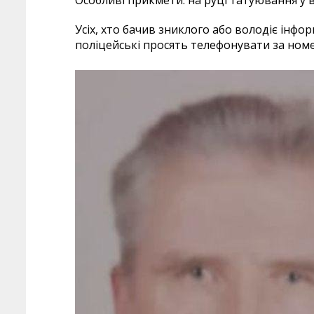
Особливі прикмети: на руці татуювання у в
Усіх, хто бачив зниклого або володіє інф
поліцейські просять телефонувати за номер