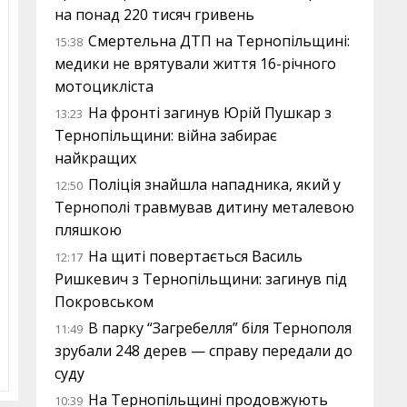
на понад 220 тисяч гривень
Смертельна ДТП на Тернопільщині:
15:38
медики не врятували життя 16-річного
мотоцикліста
На фронті загинув Юрій Пушкар з
13:23
Тернопільщини: війна забирає
найкращих
Поліція знайшла нападника, який у
12:50
Тернополі травмував дитину металевою
пляшкою
На щиті повертається Василь
12:17
Ришкевич з Тернопільщини: загинув під
Покровськом
В парку “Загребелля” біля Тернополя
11:49
зрубали 248 дерев — справу передали до
суду
На Тернопільщині продовжують
10:39