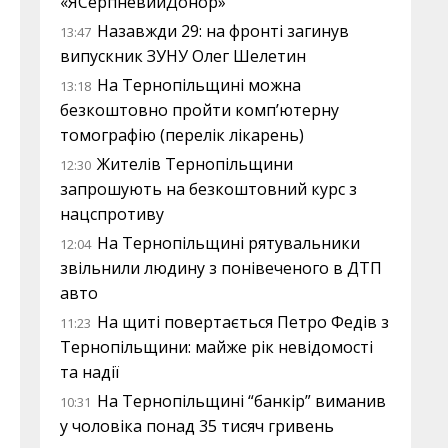
«ЯСерпневийДонор»
Назавжди 29: на фронті загинув
13:47
випускник ЗУНУ Олег Шелетин
На Тернопільщині можна
13:18
безкоштовно пройти комп’ютерну
томографію (перелік лікарень)
Жителів Тернопільщини
12:30
запрошують на безкоштовний курс з
нацспротиву
На Тернопільщині рятувальники
12:04
звільнили людину з понівеченого в ДТП
авто
На щиті повертається Петро Федів з
11:23
Тернопільщини: майже рік невідомості
та надії
На Тернопільщині “банкір” виманив
10:31
у чоловіка понад 35 тисяч гривень