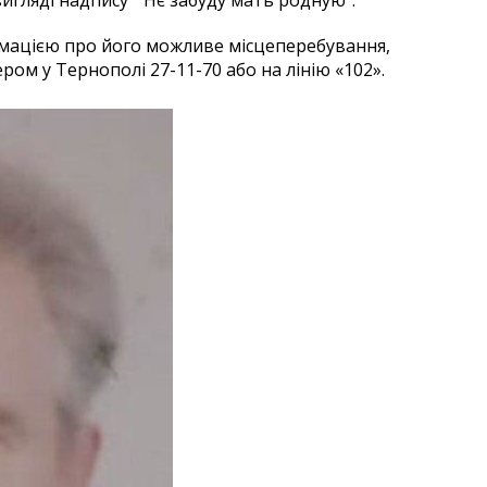
игляді надпису ” Нє забуду мать родную”.
ормацією про його можливе місцеперебування,
ом у Тернополі 27-11-70 або на лінію «102».