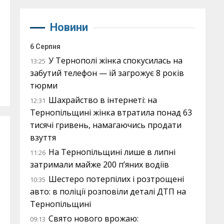
Новини
6 Серпня
У Тернополі жінка спокусилась на
13:25
забутий телефон — їй загрожує 8 років
тюрми
Шахрайство в інтернеті: на
12:31
Тернопільщині жінка втратила понад 63
тисячі гривень, намагаючись продати
взуття
На Тернопільщині лише в липні
11:26
затримали майже 200 п’яних водіїв
Шестеро потерпілих і розтрощені
10:35
авто: в поліції розповіли деталі ДТП на
Тернопільщині
Свято нового врожаю:
09:13