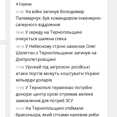
4 Серпня
На війні загинув Володимир
21:45
Паламарчук: був командиром інженерно-
саперного відділення
У середу на Тернопільщині
18:40
очікується шалена спека
У Небесному строю захисник Олег
18:14
Шелетин з Тернопільщини: загинув на
Дніпропетровщині
Урожай під загрозою: російські
17:48
атаки портів можуть коштувати Україні
мільярди доларів
У Тернополі терміново потрібні
17:09
донори: центр крові отримав велике
замовлення для потреб ЗСУ
На Тернопільщині спіймали
16:34
браконьєра, який сітками наловив риби