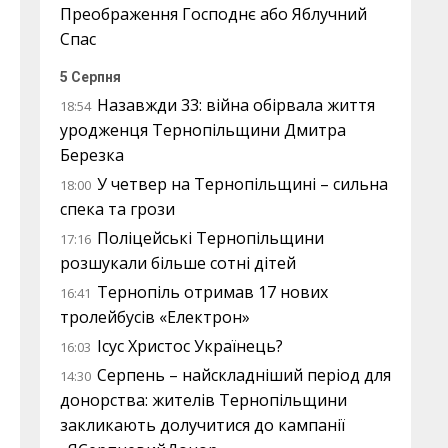
Преображення Господнє або Яблучний
Спас
5 Серпня
Назавжди 33: війна обірвала життя
18:54
уродженця Тернопільщини Дмитра
Березка
У четвер на Тернопільщині – сильна
18:00
спека та грози
Поліцейські Тернопільщини
17:16
розшукали більше сотні дітей
Тернопіль отримав 17 нових
16:41
тролейбусів «Електрон»
Ісус Христос Українець?
16:03
Серпень – найскладніший період для
14:30
донорства: жителів Тернопільщини
закликають долучитися до кампанії