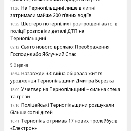
На Тернопільщині лише в липні
11:26
затримали майже 200 п’яних водіїв
Шестеро потерпілих і розтрощені авто: в
10:35
поліції розповіли деталі ДТП на
Тернопільщині
Свято нового врожаю: Преображення
09:13
Господнє або Яблучний Спас
5 Серпня
Назавжди 33: війна обірвала життя
18:54
уродженця Тернопільщини Дмитра Березка
У четвер на Тернопільщині – сильна спека
18:00
та грози
Поліцейські Тернопільщини розшукали
17:16
більше сотні дітей
Тернопіль отримав 17 нових тролейбусів
16:41
«Електрон»