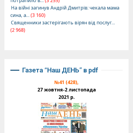
потрапило в…
(3 255)
На війні загинув Андрій Дмитрів: чекала мама
сина, а…
(3 160)
Священники застерігають вірян від послуг…
(2 968)
Газета “Наш ДЕНЬ” в pdf
№41 (428),
27 жовтня-2 листопада
2021 р.