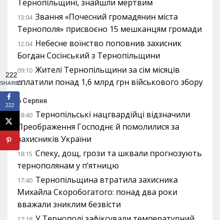
Тернопільщині, знайшли мертвим
Звання «Почесний громадянин міста
13:04
Тернополя» присвоєно 15 мешканцям громади
Небесне воїнство поповнив захисник
12:04
Богдан Сосінський з Тернопільщини
Жителі Тернопільщини за сім місяців
09:10
222
сплатили понад 1,6 млрд грн військового збору
SHARES
6 Серпня
222
Тернопільські нацгвардійці відзначили
18:40
Преображення Господнє й помолилися за
захисників України
Спеку, дощ, грози та шквали прогнозують
18:15
тернополянам у п’ятницю
Тернопільщина втратила захисника
17:40
Михайла Скоробогатого: понад два роки
вважали зниклим безвісти
У Тернополі зафіксували температурний
17:18