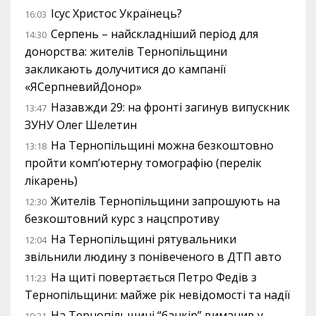
Ісус Христос Українець?
16:03
Серпень – найскладніший період для
14:30
донорства: жителів Тернопільщини
закликають долучитися до кампанії
«ЯСерпневийДонор»
Назавжди 29: на фронті загинув випускник
13:47
ЗУНУ Олег Шелетин
На Тернопільщині можна безкоштовно
13:18
пройти комп’ютерну томографію (перелік
лікарень)
Жителів Тернопільщини запрошують на
12:30
безкоштовний курс з нацспротиву
На Тернопільщині рятувальники
12:04
звільнили людину з понівеченого в ДТП авто
На щиті повертається Петро Федів з
11:23
Тернопільщини: майже рік невідомості та надії
На Тернопільщині “банкір” виманив у
10:31