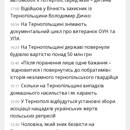
Відійшов у Вічність захисник із
17:00
Тернопільщини Володимир Дичко
На Тернопільщині знімають
16:56
документальний цикл про ветеранок ОУН та
УПА
На Тернопільщині державі повернули
16:20
будівлю вартістю понад 50 млн грн
«Після поранення лише одне бажання –
15:43
відновитися і повернутись до побратимів»:
історія незламного тернопільського гвардійця
Скільки на Тернопільщині випадків
15:11
домашнього насильства і як карають
У Тернополі відбудуться установчі збори
15:09
асоціації нащадків українських жертв
польських репресій
Чоловіка, який зник безвісти на
13:30