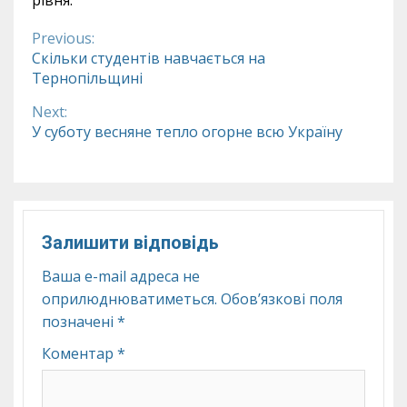
Previous:
Continue
Скільки студентів навчається на
Тернопільщині
Reading
Next:
У суботу весняне тепло огорне всю Україну
Залишити відповідь
Ваша e-mail адреса не
оприлюднюватиметься.
Обов’язкові поля
позначені
*
Коментар
*