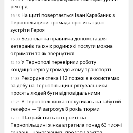
рекорд
На щиті повертається Іван Карабаник з
16:48
Тернопільщини: громада просить гідно
зустріти Героя
Безоплатна правнича допомога для
16:00
ветеранів та їхніх родин: які послуги можна
отримати та як звернутися
У Тернополі перевірили роботу
15:10
кондиціонерів у громадському транспорті
Рекордна спека і 12 пожеж в екосистемах
14:33
за добу на Тернопільщині: рятувальники
просять людей бути відповідальними
У Тернополі жінка спокусилась на забутий
13:25
телефон — їй загрожує 8 років тюрми
Шахрайство в інтернеті: на
12:31
Тернопільщині жінка втратила понад 63 тисячі
гривень, намагаючись продати взуття