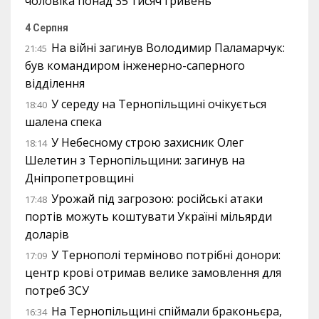
чоловіка понад 35 тисяч гривень
4 Серпня
На війні загинув Володимир Паламарчук:
21:45
був командиром інженерно-саперного
відділення
У середу на Тернопільщині очікується
18:40
шалена спека
У Небесному строю захисник Олег
18:14
Шелетин з Тернопільщини: загинув на
Дніпропетровщині
Урожай під загрозою: російські атаки
17:48
портів можуть коштувати Україні мільярди
доларів
У Тернополі терміново потрібні донори:
17:09
центр крові отримав велике замовлення для
потреб ЗСУ
На Тернопільщині спіймали браконьєра,
16:34