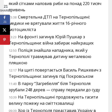
який сітками наловив риби на понад 220 тисяч
21
гривень
SHARES
Смертельна ДТП на Тернопільщині:
15:38
21
медики не врятували життя 16-річного
мотоцикліста
На фронті загинув Юрій Пушкар з
13:23
Тернопільщини: війна забирає найкращих
Поліція знайшла нападника, який у
12:50
Тернополі травмував дитину металевою
пляшкою
На щиті повертається Василь Ришкевич з
12:17
Тернопільщини: загинув під Покровськом
В парку “Загребелля” біля Тернополя
11:49
зрубали 248 дерев — справу передали до суду
На Тернопільщині продовжують гасити
10:39
велику пожежу на сміттєзвалищі
Хор із Тернополя представив Україну в
09:39