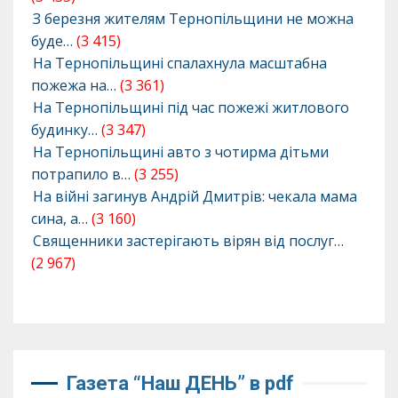
З березня жителям Тернопільщини не можна
буде…
(3 415)
На Тернопільщині спалахнула масштабна
пожежа на…
(3 361)
На Тернопільщині під час пожежі житлового
будинку…
(3 347)
На Тернопільщині авто з чотирма дітьми
потрапило в…
(3 255)
На війні загинув Андрій Дмитрів: чекала мама
сина, а…
(3 160)
Священники застерігають вірян від послуг…
(2 967)
Газета “Наш ДЕНЬ” в pdf