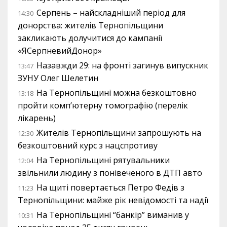
Серпень – найскладніший період для
14:30
донорства: жителів Тернопільщини
закликають долучитися до кампанії
«ЯСерпневийДонор»
Назавжди 29: на фронті загинув випускник
13:47
ЗУНУ Олег Шелетин
На Тернопільщині можна безкоштовно
13:18
пройти комп’ютерну томографію (перелік
лікарень)
Жителів Тернопільщини запрошують на
12:30
безкоштовний курс з нацспротиву
На Тернопільщині рятувальники
12:04
звільнили людину з понівеченого в ДТП авто
На щиті повертається Петро Федів з
11:23
Тернопільщини: майже рік невідомості та надії
На Тернопільщині “банкір” виманив у
10:31