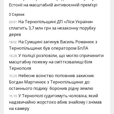
Естонії на масштабній антивоєнній прем’єрі
3 Серпня
На Тернопільщині ДП «Ліси України»
20:01
сплатить 3,7 млн грн за незаконну порубку
дерев
На Сумщині загинув Василь Романюк з
18:02
Тернопільщини: був оператором БпЛА
У поліції розповіли, що могло спричинити
16:28
масштабну пожежу на сміттєзвалищі біля
Тернополя
Небесне воїнство поповнив захисник
15:29
Богдан Мартинюк з Тернопільщини: до
останнього подиху боронив рідну землю
У Тернополі судитимуть чоловіка, який
15:19
надзвичайно жорстоко вбив знайому і знімав
на камеру