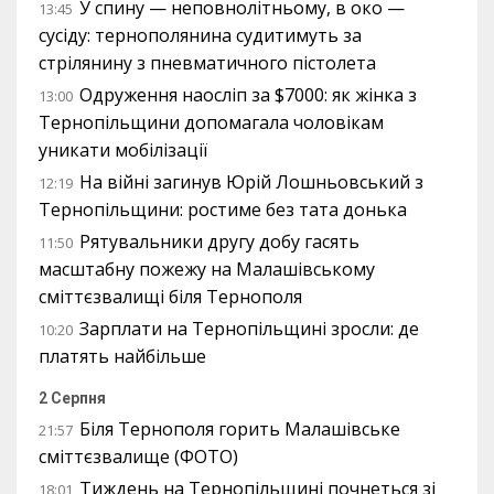
У спину — неповнолітньому, в око —
13:45
сусіду: тернополянина судитимуть за
стрілянину з пневматичного пістолета
Одруження наосліп за $7000: як жінка з
13:00
Тернопільщини допомагала чоловікам
уникати мобілізації
На війні загинув Юрій Лошньовський з
12:19
Тернопільщини: ростиме без тата донька
Рятувальники другу добу гасять
11:50
масштабну пожежу на Малашівському
сміттєзвалищі біля Тернополя
Зарплати на Тернопільщині зросли: де
10:20
платять найбільше
2 Серпня
Біля Тернополя горить Малашівське
21:57
сміттєзвалище (ФОТО)
Тиждень на Тернопільщині почнеться зі
18:01