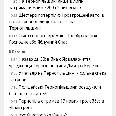
На Тернопільщині лише в липні
11:26
затримали майже 200 п’яних водіїв
Шестеро потерпілих і розтрощені авто: в
10:35
поліції розповіли деталі ДТП на
Тернопільщині
Свято нового врожаю: Преображення
09:13
Господнє або Яблучний Спас
5 Серпня
Назавжди 33: війна обірвала життя
18:54
уродженця Тернопільщини Дмитра Березка
У четвер на Тернопільщині – сильна спека
18:00
та грози
Поліцейські Тернопільщини розшукали
17:16
більше сотні дітей
Тернопіль отримав 17 нових тролейбусів
16:41
«Електрон»
Ісус Христос Українець?
16:03