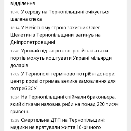
відділення
У середу на Тернопільщині очікується
18:40
шалена спека
У Небесному строю захисник Олег
18:14
Шелетин з Тернопільщини: загинув на
Дніпропетровщині
Урожай під загрозою: російські атаки
17:48
портів можуть коштувати Україні мільярди
доларів
У Тернополі терміново потрібні донори:
17:09
центр крові отримав велике замовлення для
потреб ЗСУ
На Тернопільщині спіймали браконьєра,
16:34
який сітками наловив риби на понад 220 тисяч
гривень
Смертельна ДТП на Тернопільщині:
15:38
медики не врятували життя 16-річного