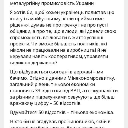
металургійну промисловість України.
Я хотів би, щоб кожен українець полистав цю
книгу і в майбутньому, коли прийматиме
рішення, думав не про гречку і не про пусті
обіцянки, а про те, що є люди, які довели свою
спроможність втілювати в життя успішні
проекти. Чи зможе більшість політиків, які
ніколи не працювали на виробництві й не
керували навіть кооперативом, управляти
великою державою?
Що відбувається сьогодні в державі – ми
бачимо. Згідно з даними Мінекономрозвитку,
загальний рівень тіньової економіки
становить 33 відсотки від ВВП, а от журналісти
за різними підрахунками озвучують ще більш
вражаючу цифру – 50 відсотків.
Вдумайтеся! 50 відсотків – тіньова економіка.
Ніхто би не згадував про чиновників, якби в
державі все було гаразд. Влада загрузла в