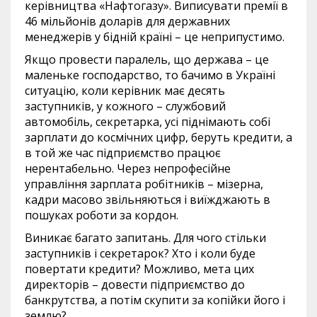
керівництва «Нафтогазу». Виписувати премії в
46 мільйонів доларів для державних
менеджерів у бідній країні – це неприпустимо.
Якщо провести паралель, що держава – це
маленьке господарство, то бачимо в Україні
ситуацію, коли керівник має десять
заступників, у кожного – службовий
автомобіль, секретарка, усі піднімають собі
зарплати до космічних цифр, беруть кредити, а
в той же час підприємство працює
нерентабельно. Через непрофесійне
управління зарплата робітників – мізерна,
кадри масово звільняються і виїжджають в
пошуках роботи за кордон.
Виникає багато запитань. Для чого стільки
заступників і секретарок? Хто і коли буде
повертати кредити? Можливо, мета цих
директорів – довести підприємство до
банкрутства, а потім скупити за копійки його і
землю?