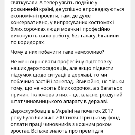
святкували. А тепер уявіть подібне у
розвиненій країні, де успішно впроваджуються
економічні проекти, там, де дуже
консервативно, у випрасуваних костюмах і
білих сорочках люди мовчки і професійно
виконують свою роботу, без галасу, біганини
по коридорах.
Чому в них побачити таке неможливо?
Не мені оцінювати професійну підготовку
наших держпосадовців, але якщо підвести
підсумок щодо ситуації в державі, то ми
побачимо застій і занепад. Звичайно, не тільки
тому, що не носять білих сорочок, а з багатьох
причин. І ключова з них – це, власне, роздутий
штат чиновницького апарату в державі.
Держслужбовців в Україні на початок 2017
року було близько 200 тисяч. При цьому фонд
оплати праці чиновників з кожним роком
зростає. Всі вже знають про премії для