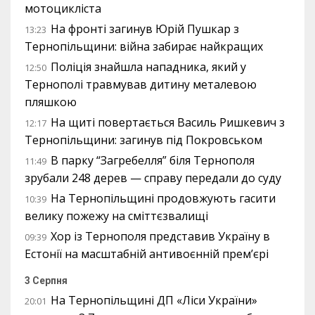
мотоцикліста
На фронті загинув Юрій Пушкар з
13:23
Тернопільщини: війна забирає найкращих
Поліція знайшла нападника, який у
12:50
Тернополі травмував дитину металевою
пляшкою
На щиті повертається Василь Ришкевич з
12:17
Тернопільщини: загинув під Покровськом
В парку “Загребелля” біля Тернополя
11:49
зрубали 248 дерев — справу передали до суду
На Тернопільщині продовжують гасити
10:39
велику пожежу на сміттєзвалищі
Хор із Тернополя представив Україну в
09:39
Естонії на масштабній антивоєнній прем’єрі
3 Серпня
На Тернопільщині ДП «Ліси України»
20:01