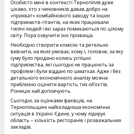
Особисто мені в контексті Тернопілля дуже
цікаво, хто з чиновників давав добро на
«прихват» комбайнового заводу та інших
підприємств-гігантів, на яких працювали
тисячі людей і які зараз помикаються по цілому
світу. Пора озвучити їхні прізвища.
Необхідно створити комісію та ретельно
вивчити, на яких умовах, кому і, головне, за яку
суму було продано колись успішні
підприємства, які сьогодні не працюють за
профілем і були віддані по шматках. Адже і без
детального економічного аналізу можна
приблизно оцінити вартість тих об’єктів.
Різницю хай доплачують.
Сьогодні, за оцінками фахівців, на
Тернопільщині найскладніша економічна
ситуація в Україні. Єдине, у чому лідирує
область – кількість ресторанів і розважальних
закладів.