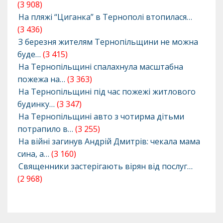
(3 908)
На пляжі “Циганка” в Тернополі втопилася…
(3 436)
З березня жителям Тернопільщини не можна
буде…
(3 415)
На Тернопільщині спалахнула масштабна
пожежа на…
(3 363)
На Тернопільщині під час пожежі житлового
будинку…
(3 347)
На Тернопільщині авто з чотирма дітьми
потрапило в…
(3 255)
На війні загинув Андрій Дмитрів: чекала мама
сина, а…
(3 160)
Священники застерігають вірян від послуг…
(2 968)