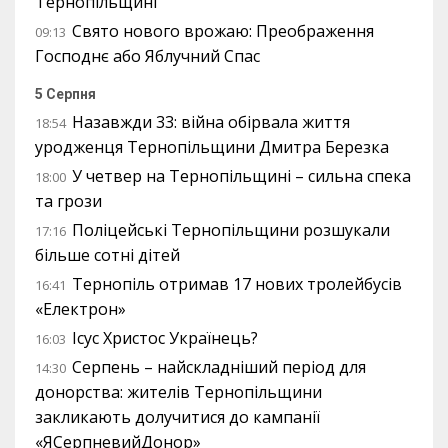
Тернопільщині
Свято нового врожаю: Преображення
09:13
Господнє або Яблучний Спас
5 Серпня
Назавжди 33: війна обірвала життя
18:54
уродженця Тернопільщини Дмитра Березка
У четвер на Тернопільщині – сильна спека
18:00
та грози
Поліцейські Тернопільщини розшукали
17:16
більше сотні дітей
Тернопіль отримав 17 нових тролейбусів
16:41
«Електрон»
Ісус Христос Українець?
16:03
Серпень – найскладніший період для
14:30
донорства: жителів Тернопільщини
закликають долучитися до кампанії
«ЯСерпневийДонор»