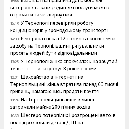
Безоплатна правнича допомога для
16:00
ветеранів та їхніх родин: які послуги можна
отримати та як звернутися
У Тернополі перевірили роботу
15:10
кондиціонерів у громадському транспорті
Рекордна спека і 12 пожеж в екосистемах
14:33
за добу на Тернопільщині: рятувальники
просять людей бути відповідальними
У Тернополі жінка спокусилась на забутий
13:25
телефон — їй загрожує 8 років тюрми
Шахрайство в інтернеті: на
12:31
Тернопільщині жінка втратила понад 63 тисячі
гривень, намагаючись продати взуття
На Тернопільщині лише в липні
11:26
затримали майже 200 п’яних водіїв
Шестеро потерпілих і розтрощені авто: в
10:35
поліції розповіли деталі ДТП на