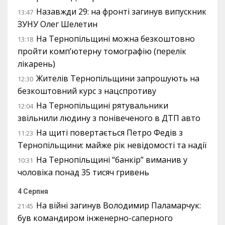
Назавжди 29: на фронті загинув випускник
13:47
ЗУНУ Олег Шелетин
На Тернопільщині можна безкоштовно
13:18
пройти комп’ютерну томографію (перелік
лікарень)
Жителів Тернопільщини запрошують на
12:30
безкоштовний курс з нацспротиву
На Тернопільщині рятувальники
12:04
звільнили людину з понівеченого в ДТП авто
На щиті повертається Петро Федів з
11:23
Тернопільщини: майже рік невідомості та надії
На Тернопільщині “банкір” виманив у
10:31
чоловіка понад 35 тисяч гривень
4 Серпня
На війні загинув Володимир Паламарчук:
21:45
був командиром інженерно-саперного