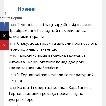
Новини
8
SHARES
6 Серпня
Тернопільські нацгвардійці відзначили
18:40
8
Преображення Господнє й помолилися за
захисників України
Спеку, дощ, грози та шквали прогнозують
18:15
тернополянам у п’ятницю
Тернопільщина втратила захисника
17:40
Михайла Скоробогатого: понад два роки
вважали зниклим безвісти
У Тернополі зафіксували температурний
17:18
рекорд
На щиті повертається Іван Карабаник з
16:48
Тернопільщини: громада просить гідно
зустріти Героя