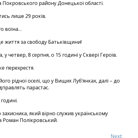
ка Покровського району Донецької області.
ись лише 29 років.
о воїна…
де життя за свободу Батьківщини!
у четвер, 8 серпня, о 15 годині у Сквері Героїв.
ке перехрестя.
ого рідної оселі, що у Вищих Луб’янках, далі – до
ідправлять парастас.
 годині.
 захисника, який вірно служив українському
а Роман Полікровський.
Next: