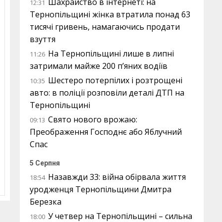
Шахрайство в інтернеті: на
12:31
Тернопільщині жінка втратила понад 63
тисячі гривень, намагаючись продати
взуття
На Тернопільщині лише в липні
11:26
затримали майже 200 п’яних водіїв
Шестеро потерпілих і розтрощені
10:35
авто: в поліції розповіли деталі ДТП на
Тернопільщині
Свято нового врожаю:
09:13
Преображення Господнє або Яблучний
Спас
5 Серпня
Назавжди 33: війна обірвала життя
18:54
уродженця Тернопільщини Дмитра
Березка
У четвер на Тернопільщині – сильна
18:00