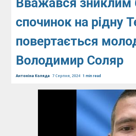
Вважався зниклим б
спочинок на рідну 
повертається моло
Володимир Соляр
Антоніна Коляда
7 Серпня, 2024
1 min read