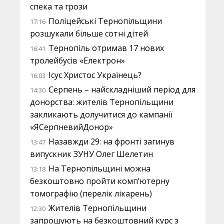
спека та грози
Поліцейські Тернопільщини
17:16
розшукали більше сотні дітей
Тернопіль отримав 17 нових
16:41
тролейбусів «Електрон»
Ісус Христос Українець?
16:03
Серпень – найскладніший період для
14:30
донорства: жителів Тернопільщини
закликають долучитися до кампанії
«ЯСерпневийДонор»
Назавжди 29: на фронті загинув
13:47
випускник ЗУНУ Олег Шелетин
На Тернопільщині можна
13:18
безкоштовно пройти комп’ютерну
томографію (перелік лікарень)
Жителів Тернопільщини
12:30
запрошують на безкоштовний курс з