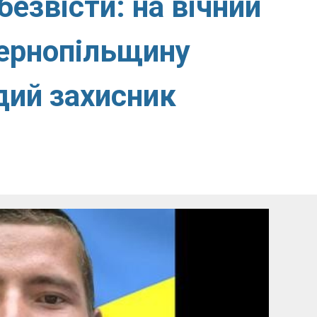
езвісти: на вічний
Тернопільщину
дий захисник