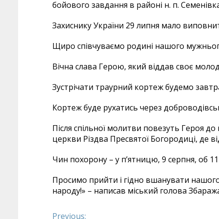
бойового завдання в районі н. п. Семенів
Захиснику України 29 липня мало виповнит
Щиро співчуваємо родині нашого мужньог
Вічна слава Герою, який віддав своє моло
Зустрічати траурний кортеж будемо завтра, 
Кортеж буде рухатись через доброводівсь
Після спільної молитви повезуть Героя до й
церкви Різдва Пресвятої Богородиці, де в
Чин похорону – у п’ятницю, 9 серпня, об 11
Просимо прийти і гідно вшанувати нашого
народу!» – написав міський голова Збараж
Previous: