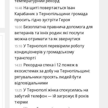
температурний рекорд
На щиті повертається Іван
16:48
Карабаник з Тернопільщини: громада
просить гідно зустріти Героя
Безоплатна правнича допомога для
16:00
ветеранів та їхніх родин: які послуги
можна отримати та як звернутися
У Тернополі перевірили роботу
15:10
кондиціонерів у громадському
транспорті
Рекордна спека і 12 пожеж в
14:33
екосистемах за добу на Тернопільщині:
рятувальники просять людей бути
відповідальними
У Тернополі жінка спокусилась на
13:25
забутий телефон — їй загрожує 8 років
тюрми