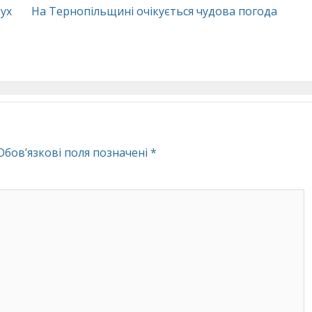
рух
На Тернопільщині очікується чудова погода
Обов’язкові поля позначені
*