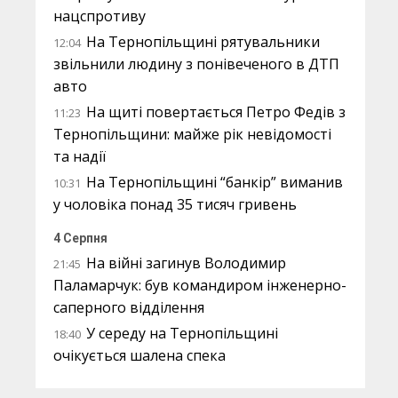
нацспротиву
На Тернопільщині рятувальники
12:04
звільнили людину з понівеченого в ДТП
авто
На щиті повертається Петро Федів з
11:23
Тернопільщини: майже рік невідомості
та надії
На Тернопільщині “банкір” виманив
10:31
у чоловіка понад 35 тисяч гривень
4 Серпня
На війні загинув Володимир
21:45
Паламарчук: був командиром інженерно-
саперного відділення
У середу на Тернопільщині
18:40
очікується шалена спека