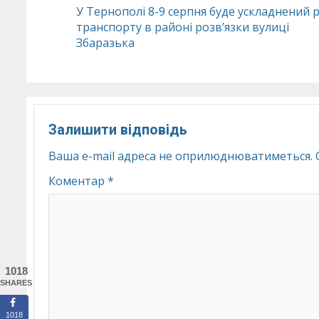
Continue
У Тернополі 8-9 серпня буде ускладнений 
транспорту в районі розвʼязки вулиці
Reading
Збаразька
Залишити відповідь
Ваша e-mail адреса не оприлюднюватиметься.
Коментар
*
1018
SHARES
1018