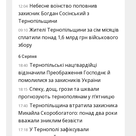
Небесне воїнство поповнив
12:04
захисник Богдан Сосінський з
Тернопільщини
Жителі Тернопільщини за сім місяців
09:10
сплатили понад 1,6 млрд грн військового
збору
6 Серпня
Тернопільські нацгвардійці
18:40
відзначили Преображення Господнє й
помолилися за захисників України
Спеку, дощ, грози та шквали
18:15
прогнозують тернополянам у п’ятницю
Тернопільщина втратила захисника
17:40
Михайла Скоробогатого: понад два роки
вважали зниклим безвісти
У Тернополі зафіксували
17:18