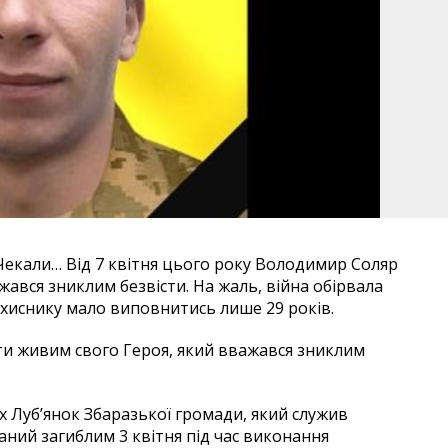
 Чекали…
Від 7 квітня цього року Володимир Соляр
жався зниклим безвісти. На жаль, війна обірвала
ахиснику мало виповнитись лише 29 років.
ріти живим свого Героя, який вважався зниклим
 Луб’янок Збаразької громади, який служив
аний загиблим 3 квітня під час виконання