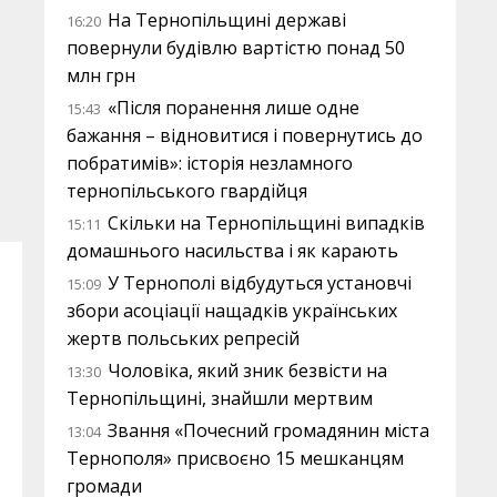
На Тернопільщині державі
16:20
повернули будівлю вартістю понад 50
млн грн
«Після поранення лише одне
15:43
бажання – відновитися і повернутись до
побратимів»: історія незламного
тернопільського гвардійця
Скільки на Тернопільщині випадків
15:11
домашнього насильства і як карають
У Тернополі відбудуться установчі
15:09
збори асоціації нащадків українських
жертв польських репресій
Чоловіка, який зник безвісти на
13:30
Тернопільщині, знайшли мертвим
Звання «Почесний громадянин міста
13:04
Тернополя» присвоєно 15 мешканцям
громади