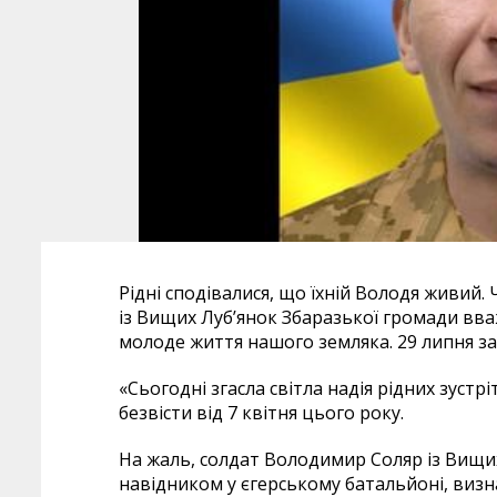
Рідні сподівалися, що їхній Володя живий.
із Вищих Луб’янок Збаразької громади вва
молоде життя нашого земляка. 29 липня з
«Сьогодні згасла світла надія рідних зуст
безвісти від 7 квітня цього року.
На жаль, солдат Володимир Соляр із Вищих
навідником у єгерському батальйоні, визн