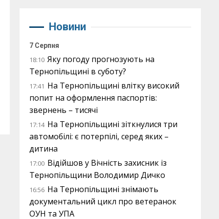
Новини
7 Серпня
Яку погоду прогнозують на
18:10
Тернопільщині в суботу?
На Тернопільщині влітку високий
17:41
попит на оформлення паспортів:
звернень – тисячі
На Тернопільщині зіткнулися три
17:14
автомобілі: є потерпілі, серед яких –
дитина
Відійшов у Вічність захисник із
17:00
Тернопільщини Володимир Дичко
На Тернопільщині знімають
16:56
документальний цикл про ветеранок
ОУН та УПА