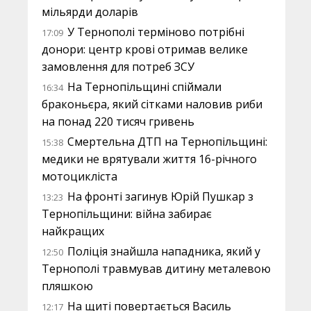
мільярди доларів
У Тернополі терміново потрібні
17:09
донори: центр крові отримав велике
замовлення для потреб ЗСУ
На Тернопільщині спіймали
16:34
браконьєра, який сітками наловив риби
на понад 220 тисяч гривень
Смертельна ДТП на Тернопільщині:
15:38
медики не врятували життя 16-річного
мотоцикліста
На фронті загинув Юрій Пушкар з
13:23
Тернопільщини: війна забирає
найкращих
Поліція знайшла нападника, який у
12:50
Тернополі травмував дитину металевою
пляшкою
На щиті повертається Василь
12:17