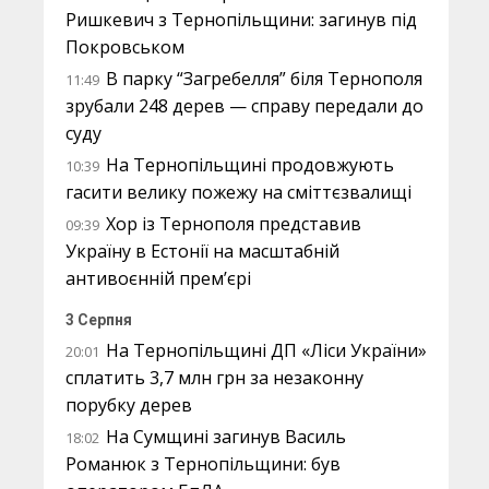
Ришкевич з Тернопільщини: загинув під
Покровськом
В парку “Загребелля” біля Тернополя
11:49
зрубали 248 дерев — справу передали до
суду
На Тернопільщині продовжують
10:39
гасити велику пожежу на сміттєзвалищі
Хор із Тернополя представив
09:39
Україну в Естонії на масштабній
антивоєнній прем’єрі
3 Серпня
На Тернопільщині ДП «Ліси України»
20:01
сплатить 3,7 млн грн за незаконну
порубку дерев
На Сумщині загинув Василь
18:02
Романюк з Тернопільщини: був