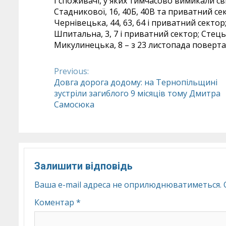
І споживачі, у яких тимчасово вимикали св
Стадникової, 16, 40Б, 40В та приватний сект
Чернівецька, 44, 63, 64 і приватний сектор;
Шпитальна, 3, 7 і приватний сектор; Стецьк
Микулинецька, 8 – з 23 листопада поверт
Previous:
Continue
Довга дорога додому: на Тернопільщині
зустріли загиблого 9 місяців тому Дмитра
Reading
Самосюка
Залишити відповідь
Ваша e-mail адреса не оприлюднюватиметься.
Коментар
*