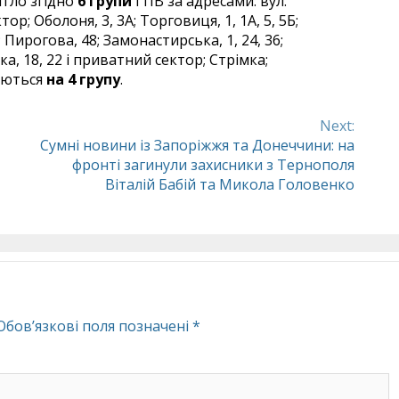
ітло згідно
6 групи
ГПВ за адресами: вул.
ор; Оболоня, 3, 3А; Торговиця, 1, 1А, 5, 5Б;
 Пирогова, 48; Замонастирська, 1, 24, 36;
а, 18, 22 і приватний сектор; Стрімка;
аються
на 4 групу
.
Next:
Сумні новини із Запоріжжя та Донеччини: на
фронті загинули захисники з Тернополя
Віталій Бабій та Микола Головенко
Обов’язкові поля позначені
*