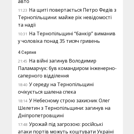
авто
На щиті повертається Петро Федів з
11:23
Тернопільщини: майже рік невідомості
та надії
На Тернопільщині “банкір” виманив
10:31
у чоловіка понад 35 тисяч гривень
4 Серпня
На війні загинув Володимир
21:45
Паламарчук: був командиром інженерно-
саперного відділення
У середу на Тернопільщині
18:40
очікується шалена спека
У Небесному строю захисник Олег
18:14
Шелетин з Тернопільщини: загинув на
Дніпропетровщині
Урожай під загрозою: російські
17:48
атаки портів можуть коштувати Україні