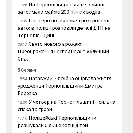
На Тернопільщині лише в липні
11:26
затримали майже 200 п’яних водіїв
Шестеро потерпілих і розтрощені
10:35
авто: в поліції розповіли деталі ДТП на
Тернопільщині
Свято нового врожаю:
09:13
Преображення Господнє або Яблучний
Спас
5 Серпня
Назавжди 33: війна обірвала життя
18:54
уродженця Тернопільщини Дмитра
Березка
У четвер на Тернопільщині – сильна
18:00
спека та грози
Поліцейські Тернопільщини
17:16
розшукали більше сотні дітей