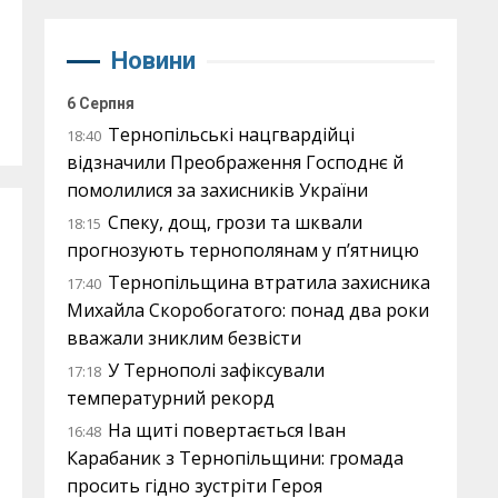
Новини
6 Серпня
Тернопільські нацгвардійці
18:40
відзначили Преображення Господнє й
помолилися за захисників України
Спеку, дощ, грози та шквали
18:15
прогнозують тернополянам у п’ятницю
Тернопільщина втратила захисника
17:40
Михайла Скоробогатого: понад два роки
вважали зниклим безвісти
У Тернополі зафіксували
17:18
температурний рекорд
На щиті повертається Іван
16:48
Карабаник з Тернопільщини: громада
просить гідно зустріти Героя