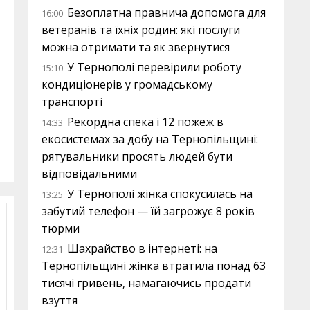
Безоплатна правнича допомога для
16:00
ветеранів та їхніх родин: які послуги
можна отримати та як звернутися
У Тернополі перевірили роботу
15:10
кондиціонерів у громадському
транспорті
Рекордна спека і 12 пожеж в
14:33
екосистемах за добу на Тернопільщині:
рятувальники просять людей бути
відповідальними
У Тернополі жінка спокусилась на
13:25
забутий телефон — їй загрожує 8 років
тюрми
Шахрайство в інтернеті: на
12:31
Тернопільщині жінка втратила понад 63
тисячі гривень, намагаючись продати
взуття