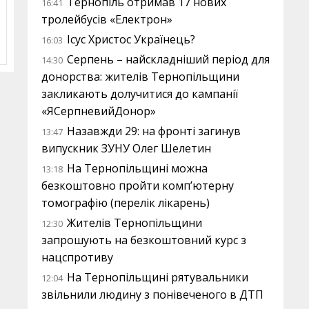
Тернопіль отримав 17 нових
16:41
тролейбусів «Електрон»
Ісус Христос Українець?
16:03
Серпень – найскладніший період для
14:30
донорства: жителів Тернопільщини
закликають долучитися до кампанії
«ЯСерпневийДонор»
Назавжди 29: на фронті загинув
13:47
випускник ЗУНУ Олег Шелетин
На Тернопільщині можна
13:18
безкоштовно пройти комп’ютерну
томографію (перелік лікарень)
Жителів Тернопільщини
12:30
запрошують на безкоштовний курс з
нацспротиву
На Тернопільщині рятувальники
12:04
звільнили людину з понівеченого в ДТП