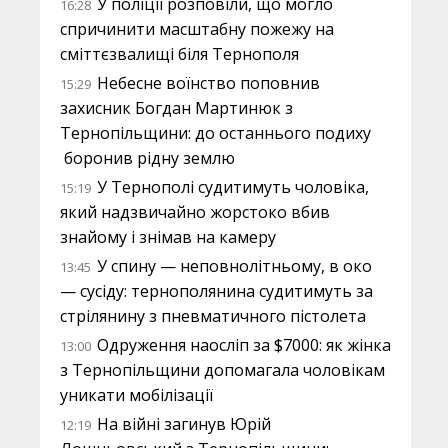
У поліції розповіли, що могло
16:28
спричинити масштабну пожежу на
сміттєзвалищі біля Тернополя
Небесне воїнство поповнив
15:29
захисник Богдан Мартинюк з
Тернопільщини: до останнього подиху
боронив рідну землю
У Тернополі судитимуть чоловіка,
15:19
який надзвичайно жорстоко вбив
знайому і знімав на камеру
У спину — неповнолітньому, в око
13:45
— сусіду: тернополянина судитимуть за
стрілянину з пневматичного пістолета
Одруження наосліп за $7000: як жінка
13:00
з Тернопільщини допомагала чоловікам
уникати мобілізації
На війні загинув Юрій
12:19