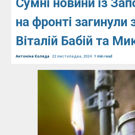
Сумні новини із За
на фронті загинули 
Віталій Бабій та М
Антоніна Коляда
22 листопадаа, 2024
1 min read