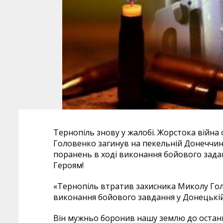
Тернопіль знову у жалобі. Жорстока війна
Головенко загинув на пекельній Донеччині. 
поранень в ході виконання бойового заданн
Героям!
«Тернопіль втратив захисника Миколу Голо
виконання бойового завдання у Донецькій 
Він мужньо боронив нашу землю до остан