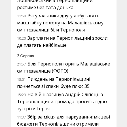
Лошньовський з Тернопільщини:
ростиме без тата донька
Рятувальники другу добу гасять
11:50
масштабну пожежу на Малашівському
сміттєзвалищі біля Тернополя
Зарплати на Тернопільщині зросли:
10:20
де платять найбільше
2 Серпня
Біля Тернополя горить Малашівське
21:57
сміттєзвалище (ФОТО)
Тиждень на Тернопільщині
18:01
почнеться зі спеки: буде плюс 35
На війні загинув Андрій Сліпець з
15:29
Тернопільщини: громада просить гідно
зустріти Героя
Збір за місця для паркування: місцеві
11:37
бюджети Тернопільщини отримали