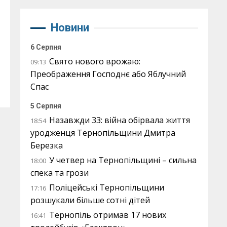
Новини
6 Серпня
Свято нового врожаю:
09:13
Преображення Господнє або Яблучний
Спас
5 Серпня
Назавжди 33: війна обірвала життя
18:54
уродженця Тернопільщини Дмитра
Березка
У четвер на Тернопільщині – сильна
18:00
спека та грози
Поліцейські Тернопільщини
17:16
розшукали більше сотні дітей
Тернопіль отримав 17 нових
16:41