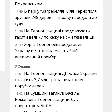
Покровськом
В парку “Загребелля” біля Тернополя
11:49
зрубали 248 дерев — справу передали до
суду
На Тернопільщині продовжують
10:39
гасити велику пожежу на сміттєзвалищі
Хор із Тернополя представив
09:39
Україну в Естонії на масштабній
антивоєнній прем’єрі
3 Серпня
На Тернопільщині ДП «Ліси України»
20:01
сплатить 3,7 млн грн за незаконну
порубку дерев
На Сумщині загинув Василь
18:02
Романюк з Тернопільщини: був
оператором БпЛА