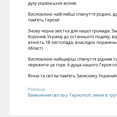
духу українських воїнів.
Висловлюю найглибші співчуття родині, др
пам’ять Герою!
Знову чорна звістка для нашої громади. За
боронив Україну до останнього подиху, ві
вічність 18 листопада, внаслідок поранень
області.
Висловлюю найщиріші співчуття рідним та 
пережити це горе. А душа нашого Героя с
Вічна та світла пам’ять Захиснику України!
Previous:
Continue
Вимкнення світла у Тернополі: зміни в гру
Reading