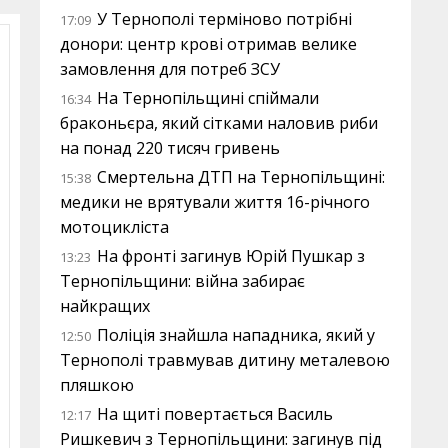
У Тернополі терміново потрібні
17:09
донори: центр крові отримав велике
замовлення для потреб ЗСУ
На Тернопільщині спіймали
16:34
браконьєра, який сітками наловив риби
на понад 220 тисяч гривень
Смертельна ДТП на Тернопільщині:
15:38
медики не врятували життя 16-річного
мотоцикліста
На фронті загинув Юрій Пушкар з
13:23
Тернопільщини: війна забирає
найкращих
Поліція знайшла нападника, який у
12:50
Тернополі травмував дитину металевою
пляшкою
На щиті повертається Василь
12:17
Ришкевич з Тернопільщини: загинув під