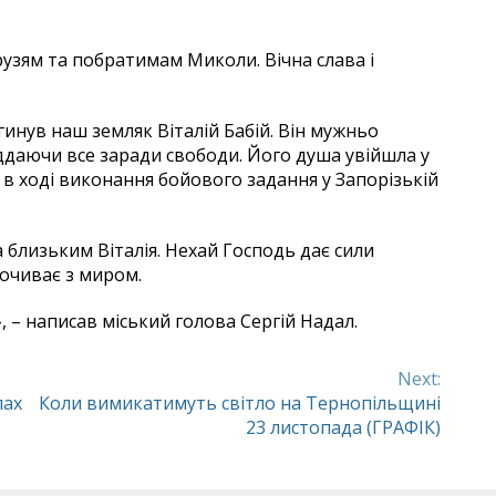
узям та побратимам Миколи. Вічна слава і
гинув наш земляк Віталій Бабій. Він мужньо
ддаючи все заради свободи. Його душа увійшла у
 в ході виконання бойового задання у Запорізькій
близьким Віталія. Нехай Господь дає сили
почиває з миром.
», – написав міський голова Сергій Надал.
Next:
пах
Коли вимикатимуть світло на Тернопільщині
23 листопада (ГРАФІК)