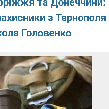
поріжжя та Донеччини:
захисники з Тернополя
икола Головенко