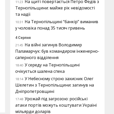
На щиті повертається Петро Федів з
11:23
Тернопільщини: майже рік невідомості
та надії
На Тернопільщині “банкір” виманив
10:31
у чоловіка понад 35 тисяч гривень
4 Серпня
На війні загинув Володимир
21:45
Паламарчук: був командиром інженерно-
саперного відділення
У середу на Тернопільщині
18:40
очікується шалена спека
У Небесному строю захисник Олег
18:14
Шелетин з Тернопільщини: загинув на
Дніпропетровщині
Урожай під загрозою: російські
17:48
атаки портів можуть коштувати Україні
мільярди доларів