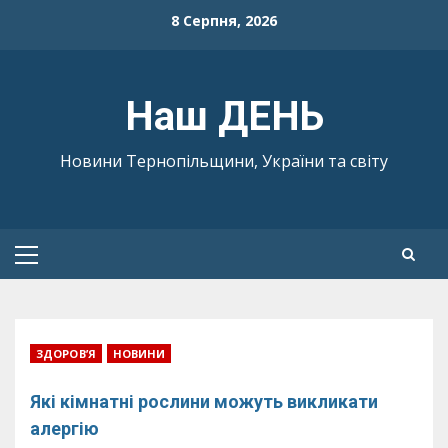
Skip
8 Серпня, 2026
to
content
Наш ДЕНЬ
Новини Тернопільщини, України та світу
Primary
Menu
ЗДОРОВ’Я
НОВИНИ
Які кімнатні рослини можуть викликати
алергію