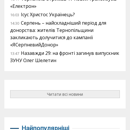
«Електрон»
Ісус Христос Українець?
16:03
Серпень – найскладніший період для
14:30
донорства: жителів Тернопільщини
закликають долучитися до кампанії
«ЯСерпневийДонор»
Назавжди 29: на фронті загинув випускник
13:47
ЗУНУ Олег Шелетин
Читати всі новини
Найпопулярніші