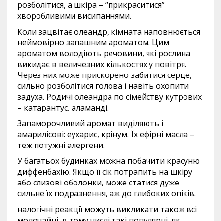
розболітися, а шкіра – “прикраситися”
хворобливими висипаннями.
Коли зацвітає олеандр, кімната наповнюється
неймовірно запашним ароматом. Цим
ароматом володіють речовини, які рослина
викидає в величезних кількостях у повітря.
Через них може прискорено забитися серце,
сильно розболітися голова і навіть охопити
задуха. Родичі олеандра по сімейству кутрових
– катарантус, аламанді.
Запаморочливий аромат виділяють і
амарилісові: еухарис, крінум. Їх ефірні масла –
теж потужні алергени.
У багатьох будинках можна побачити красуню
диффенбахію. Якщо її сік потрапить на шкіру
або слизові оболонки, може статися дуже
сильне їх подразнення, аж до глибоких опіків.
налогічні реакції можуть викликати також всі
молочайні, в тому числі такі популярні, як