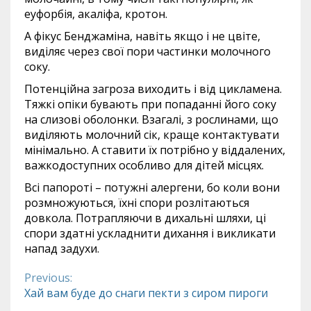
еуфорбія, акаліфа, кротон.
А фікус Бенджаміна, навіть якщо і не цвіте,
виділяє через свої пори частинки молочного
соку.
Потенційна загроза виходить і від цикламена.
Тяжкі опіки бувають при попаданні його соку
на слизові оболонки. Взагалі, з рослинами, що
виділяють молочний сік, краще контактувати
мінімально. А ставити їх потрібно у віддалених,
важкодоступних особливо для дітей місцях.
Всі папороті – потужні алергени, бо коли вони
розмножуються, їхні спори розлітаються
довкола. Потрапляючи в дихальні шляхи, ці
спори здатні ускладнити дихання і викликати
напад задухи.
Previous:
Continue
Хай вам буде до снаги пекти з сиром пироги