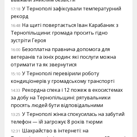
У Тернополі зафіксували температурний
17:18
рекорд
На щиті повертається Іван Карабаник з
16:48
Тернопільщини: громада просить гідно
зустріти Героя
Безоплатна правнича допомога для
16:00
ветеранів та їхніх родин: які послуги можна
отримати та як звернутися
У Тернополі перевірили роботу
15:10
кондиціонерів у громадському транспорті
Рекордна спека і 12 пожеж в екосистемах
14:33
за добу на Тернопільщині: рятувальники
просять людей бути відповідальними
У Тернополі жінка спокусилась на забутий
13:25
телефон — їй загрожує 8 років тюрми
Шахрайство в інтернеті: на
12:31