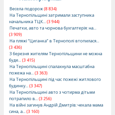
Весела подорож
(8 834)
На Тернопільщині затримали заступника
начальника ТЦК…
(3 944)
Печатки, авто та чорнова бухгалтерія: на…
(3 909)
На пляжі “Циганка” в Тернополі втопилася…
(3 436)
З березня жителям Тернопільщини не можна
буде…
(3 415)
На Тернопільщині спалахнула масштабна
пожежа на…
(3 363)
На Тернопільщині під час пожежі житлового
будинку…
(3 347)
На Тернопільщині авто з чотирма дітьми
потрапило в…
(3 256)
На війні загинув Андрій Дмитрів: чекала мама
сина, а…
(3 160)