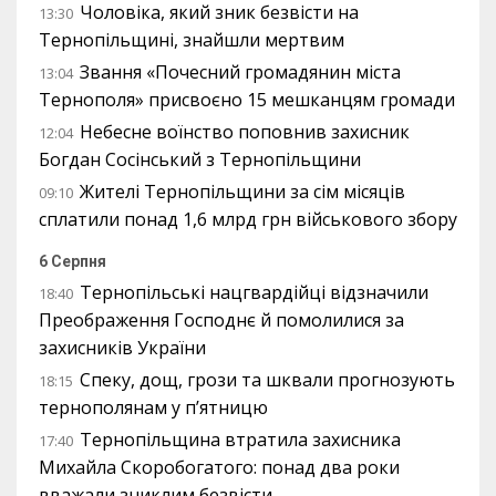
Чоловіка, який зник безвісти на
13:30
Тернопільщині, знайшли мертвим
Звання «Почесний громадянин міста
13:04
Тернополя» присвоєно 15 мешканцям громади
Небесне воїнство поповнив захисник
12:04
Богдан Сосінський з Тернопільщини
Жителі Тернопільщини за сім місяців
09:10
сплатили понад 1,6 млрд грн військового збору
6 Серпня
Тернопільські нацгвардійці відзначили
18:40
Преображення Господнє й помолилися за
захисників України
Спеку, дощ, грози та шквали прогнозують
18:15
тернополянам у п’ятницю
Тернопільщина втратила захисника
17:40
Михайла Скоробогатого: понад два роки
вважали зниклим безвісти