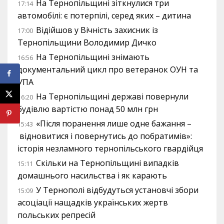
На Тернопільщині зіткнулися три
17:14
автомобілі: є потерпілі, серед яких – дитина
Відійшов у Вічність захисник із
17:00
Тернопільщини Володимир Дичко
На Тернопільщині знімають
16:56
документальний цикл про ветеранок ОУН та
УПА
На Тернопільщині державі повернули
16:20
будівлю вартістю понад 50 млн грн
«Після поранення лише одне бажання –
15:43
відновитися і повернутись до побратимів»:
історія незламного тернопільського гвардійця
Скільки на Тернопільщині випадків
15:11
домашнього насильства і як карають
У Тернополі відбудуться установчі збори
15:09
асоціації нащадків українських жертв
польських репресій