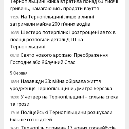
Тернопільщині жінка втратила понад 63 тисячі
гривень, намагаючись продати взуття
На Тернопільщині лише в липні
11:26
затримали майже 200 п’яних водіїв
Шестеро потерпілих і розтрощені авто: в
10:35
поліції розповіли деталі ДТП на
Тернопільщині
Свято нового врожаю: Преображення
09:13
Господнє або Яблучний Спас
5 Серпня
Назавжди 33: війна обірвала життя
18:54
уродженця Тернопільщини Дмитра Березка
У четвер на Тернопільщині – сильна спека
18:00
та грози
Поліцейські Тернопільщини розшукали
17:16
більше сотні дітей
Тернопіль отримав 17 нових тролейбусів
16:41