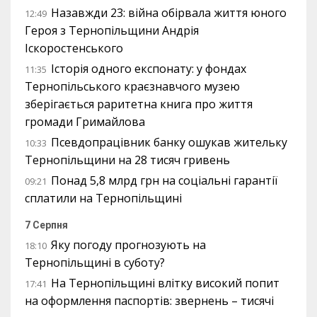
Назавжди 23: війна обірвала життя юного
12:49
Героя з Тернопільщини Андрія
Іскоростенського
Історія одного експонату: у фондах
11:35
Тернопільського краєзнавчого музею
зберігається раритетна книга про життя
громади Гримайлова
Псевдопрацівник банку ошукав жительку
10:33
Тернопільщини на 28 тисяч гривень
Понад 5,8 млрд грн на соціальні гарантії
09:21
сплатили на Тернопільщині
7 Серпня
Яку погоду прогнозують на
18:10
Тернопільщині в суботу?
На Тернопільщині влітку високий попит
17:41
на оформлення паспортів: звернень – тисячі