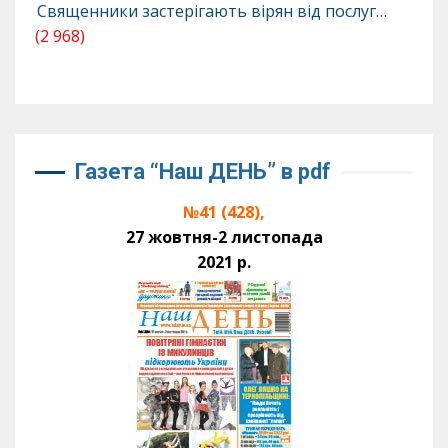
Священники застерігають вірян від послуг…
(2 968)
Газета “Наш ДЕНЬ” в pdf
№41 (428),
27 жовтня-2 листопада
2021 р.