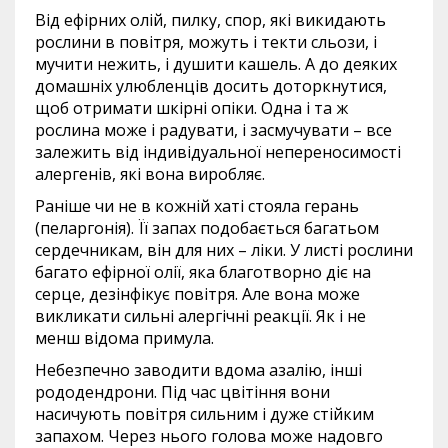
Від ефірних олій, пилку, спор, які викидають
рослини в повітря, можуть і текти сльози, і
мучити нежить, і душити кашель. А до деяких
домашніх улюбленців досить доторкнутися,
щоб отримати шкірні опіки. Одна і та ж
рослина може і радувати, і засмучувати – все
залежить від індивідуальної непереносимості
алергенів, які вона виробляє.
Раніше чи не в кожній хаті стояла герань
(пеларгонія). Її запах подобається багатьом
сердечникам, він для них – ліки. У листі рослини
багато ефірної олії, яка благотворно діє на
серце, дезінфікує повітря. Але вона може
викликати сильні алергічні реакції. Як і не
менш відома примула.
Небезпечно заводити вдома азалію, інші
рододендрони. Під час цвітіння вони
насичують повітря сильним і дуже стійким
запахом. Через нього голова може надовго