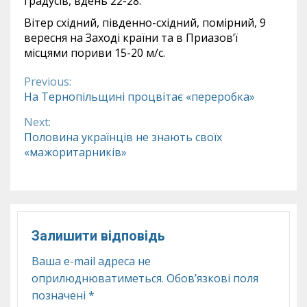
градусів, вдень 22-28.
Вітер східний, південно-східний, помірний, 9
вересня на Заході країни та в Приазов’ї
місцями пориви 15-20 м/с.
Previous:
Continue
На Тернопільщині процвітає «переробка»
Reading
Next:
Половина українців не знають своїх
«мажоритарників»
Залишити відповідь
Ваша e-mail адреса не
оприлюднюватиметься.
Обов’язкові поля
позначені
*