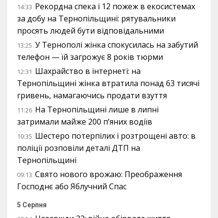
Рекордна спека і 12 пожеж в екосистемах
14:33
за добу на Тернопільщині: рятувальники
просять людей бути відповідальними
У Тернополі жінка спокусилась на забутий
13:25
телефон — їй загрожує 8 років тюрми
Шахрайство в інтернеті: на
12:31
Тернопільщині жінка втратила понад 63 тисячі
гривень, намагаючись продати взуття
На Тернопільщині лише в липні
11:26
затримали майже 200 п’яних водіїв
Шестеро потерпілих і розтрощені авто: в
10:35
поліції розповіли деталі ДТП на
Тернопільщині
Свято нового врожаю: Преображення
09:13
Господнє або Яблучний Спас
5 Серпня