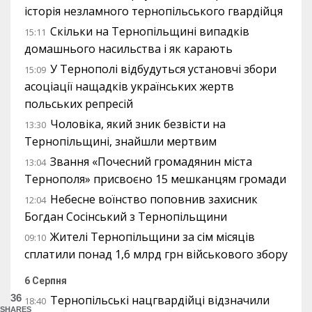
історія незламного тернопільського гвардійця
Скільки на Тернопільщині випадків
15:11
домашнього насильства і як карають
У Тернополі відбудуться установчі збори
15:09
асоціації нащадків українських жертв
польських репресій
Чоловіка, який зник безвісти на
13:30
Тернопільщині, знайшли мертвим
Звання «Почесний громадянин міста
13:04
Тернополя» присвоєно 15 мешканцям громади
Небесне воїнство поповнив захисник
12:04
Богдан Сосінський з Тернопільщини
Жителі Тернопільщини за сім місяців
09:10
сплатили понад 1,6 млрд грн військового збору
6 Серпня
36
Тернопільські нацгвардійці відзначили
18:40
SHARES