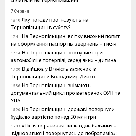
7 Серпня
Яку погоду прогнозують на
18:10
Тернопільщині в суботу?
На Тернопільщині влітку високий попит
17:41
на оформлення паспортів: звернень – тисячі
На Тернопільщині зіткнулися три
17:14
автомобілі: є потерпілі, серед яких – дитина
Відійшов у Вічність захисник із
17:00
Тернопільщини Володимир Дичко
На Тернопільщині знімають
16:56
документальний цикл про ветеранок ОУН та
УПА
На Тернопільщині державі повернули
16:20
будівлю вартістю понад 50 млн грн
«Після поранення лише одне бажання –
15:43
відновитися і повернутись до побратимів»: