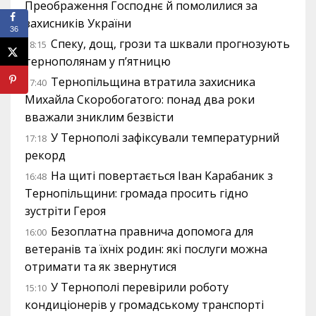
Преображення Господнє й помолилися за
захисників України
36
Спеку, дощ, грози та шквали прогнозують
18:15
тернополянам у п’ятницю
Тернопільщина втратила захисника
17:40
Михайла Скоробогатого: понад два роки
вважали зниклим безвісти
У Тернополі зафіксували температурний
17:18
рекорд
На щиті повертається Іван Карабаник з
16:48
Тернопільщини: громада просить гідно
зустріти Героя
Безоплатна правнича допомога для
16:00
ветеранів та їхніх родин: які послуги можна
отримати та як звернутися
У Тернополі перевірили роботу
15:10
кондиціонерів у громадському транспорті