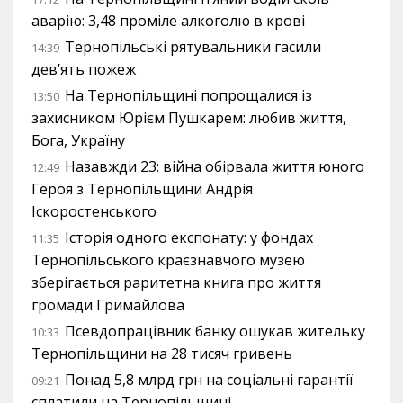
аварію: 3,48 проміле алкоголю в крові
Тернопільські рятувальники гасили
14:39
дев’ять пожеж
На Тернопільщині попрощалися із
13:50
захисником Юрієм Пушкарем: любив життя,
Бога, Україну
Назавжди 23: війна обірвала життя юного
12:49
Героя з Тернопільщини Андрія
Іскоростенського
Історія одного експонату: у фондах
11:35
Тернопільського краєзнавчого музею
зберігається раритетна книга про життя
громади Гримайлова
Псевдопрацівник банку ошукав жительку
10:33
Тернопільщини на 28 тисяч гривень
Понад 5,8 млрд грн на соціальні гарантії
09:21
сплатили на Тернопільщині