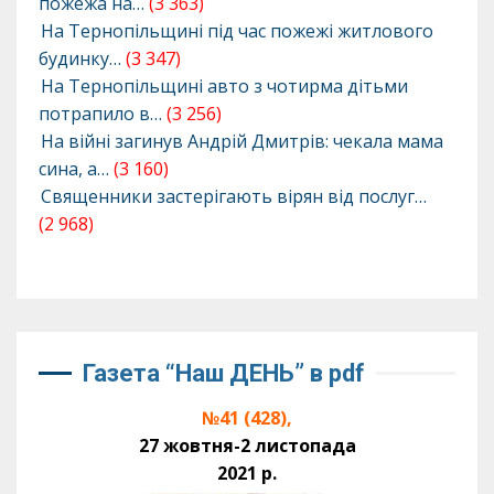
пожежа на…
(3 363)
На Тернопільщині під час пожежі житлового
будинку…
(3 347)
На Тернопільщині авто з чотирма дітьми
потрапило в…
(3 256)
На війні загинув Андрій Дмитрів: чекала мама
сина, а…
(3 160)
Священники застерігають вірян від послуг…
(2 968)
Газета “Наш ДЕНЬ” в pdf
№41 (428),
27 жовтня-2 листопада
2021 р.