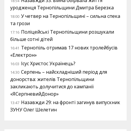
Назавжди 33: війна обірвала життя
18:54
уродженця Тернопільщини Дмитра Березка
У четвер на Тернопільщині – сильна спека
18:00
та грози
Поліцейські Тернопільщини розшукали
17:16
більше сотні дітей
Тернопіль отримав 17 нових тролейбусів
16:41
«Електрон»
Ісус Христос Українець?
16:03
Серпень – найскладніший період для
14:30
донорства: жителів Тернопільщини
закликають долучитися до кампанії
«ЯСерпневийДонор»
Назавжди 29: на фронті загинув випускник
13:47
ЗУНУ Олег Шелетин