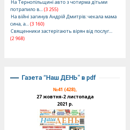
На Тернопільщині авто з чотирма дітьми
потрапило в…
(3 255)
На війні загинув Андрій Дмитрів: чекала мама
сина, а…
(3 160)
Священники застерігають вірян від послуг…
(2 968)
Газета “Наш ДЕНЬ” в pdf
№41 (428),
27 жовтня-2 листопада
2021 р.