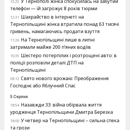
У Тернополі жінка спокусилась на забутий
13:25
телефон — їй загрожує 8 років тюрми
Шахрайство в інтернеті: на
12:31
Тернопільщині жінка втратила понад 63 тисячі
гривень, намагаючись продати взуття
На Тернопільщині лише в липні
11:26
затримали майже 200 п’яних водіїв
Шестеро потерпілих і розтрощені авто: в
10:35
поліції розповіли деталі ДТП на
Тернопільщині
Свято нового врожаю: Преображення
09:13
Господнє або Яблучний Спас
5 Серпня
Назавжди 33: війна обірвала життя
18:54
уродженця Тернопільщини Дмитра Березка
У четвер на Тернопільщині – сильна спека
18:00
та грози