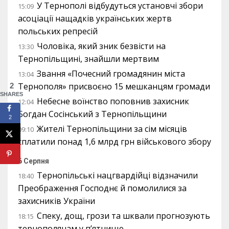
У Тернополі відбудуться установчі збори
15:09
асоціації нащадків українських жертв
польських репресій
Чоловіка, який зник безвісти на
13:30
Тернопільщині, знайшли мертвим
Звання «Почесний громадянин міста
13:04
Тернополя» присвоєно 15 мешканцям громади
2
SHARES
Небесне воїнство поповнив захисник
12:04
Богдан Сосінський з Тернопільщини
2
Жителі Тернопільщини за сім місяців
09:10
сплатили понад 1,6 млрд грн військового збору
6 Серпня
Тернопільські нацгвардійці відзначили
18:40
Преображення Господнє й помолилися за
захисників України
Спеку, дощ, грози та шквали прогнозують
18:15
тернополянам у п’ятницю