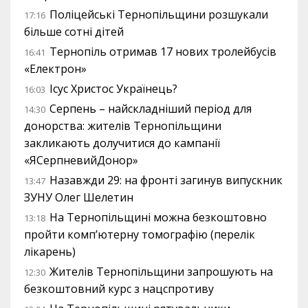
Поліцейські Тернопільщини розшукали
17:16
більше сотні дітей
Тернопіль отримав 17 нових тролейбусів
16:41
«Електрон»
Ісус Христос Українець?
16:03
Серпень – найскладніший період для
14:30
донорства: жителів Тернопільщини
закликають долучитися до кампанії
«ЯСерпневийДонор»
Назавжди 29: на фронті загинув випускник
13:47
ЗУНУ Олег Шелетин
На Тернопільщині можна безкоштовно
13:18
пройти комп’ютерну томографію (перелік
лікарень)
Жителів Тернопільщини запрошують на
12:30
безкоштовний курс з нацспротиву