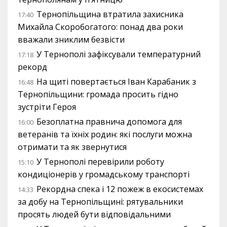
Тернопільщина втратила захисника
17:40
Михайла Скоробогатого: понад два роки
вважали зниклим безвісти
У Тернополі зафіксували температурний
17:18
рекорд
На щиті повертається Іван Карабаник з
16:48
Тернопільщини: громада просить гідно
зустріти Героя
Безоплатна правнича допомога для
16:00
ветеранів та їхніх родин: які послуги можна
отримати та як звернутися
У Тернополі перевірили роботу
15:10
кондиціонерів у громадському транспорті
Рекордна спека і 12 пожеж в екосистемах
14:33
за добу на Тернопільщині: рятувальники
просять людей бути відповідальними