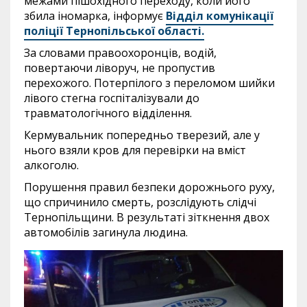
межами пішохідного переходу, коли його
збила іномарка, інформує
Відділ комунікації
поліції Тернопільської області.
За словами правоохоронців, водій,
повертаючи ліворуч, не пропустив
перехожого. Потерпілого з переломом шийки
лівого стегна госпіталізували до
травматологічного відділення.
Кермувальник попередньо тверезий, але у
нього взяли кров для перевірки на вміст
алкоголю.
Порушення правил безпеки дорожнього руху,
що спричинило смерть, розслідують слідчі
Тернопільщини. В результаті зіткнення двох
автомобілів загинула людина.