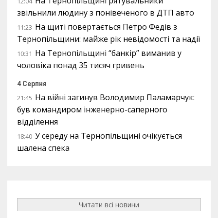
На Тернопільщині рятувальники
12:04
звільнили людину з понівеченого в ДТП авто
На щиті повертається Петро Федів з
11:23
Тернопільщини: майже рік невідомості та надії
На Тернопільщині “банкір” виманив у
10:31
чоловіка понад 35 тисяч гривень
4 Серпня
На війні загинув Володимир Паламарчук:
21:45
був командиром інженерно-саперного
відділення
У середу на Тернопільщині очікується
18:40
шалена спека
Читати всі новини