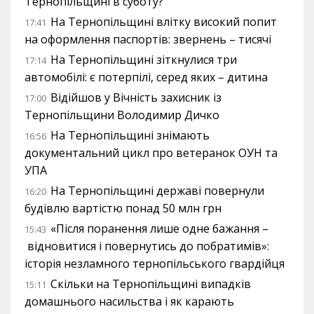
Тернопільщині в суботу?
На Тернопільщині влітку високий попит
17:41
на оформлення паспортів: звернень – тисячі
На Тернопільщині зіткнулися три
17:14
автомобілі: є потерпілі, серед яких – дитина
Відійшов у Вічність захисник із
17:00
Тернопільщини Володимир Дичко
На Тернопільщині знімають
16:56
документальний цикл про ветеранок ОУН та
УПА
На Тернопільщині державі повернули
16:20
будівлю вартістю понад 50 млн грн
«Після поранення лише одне бажання –
15:43
відновитися і повернутись до побратимів»:
історія незламного тернопільського гвардійця
Скільки на Тернопільщині випадків
15:11
домашнього насильства і як карають