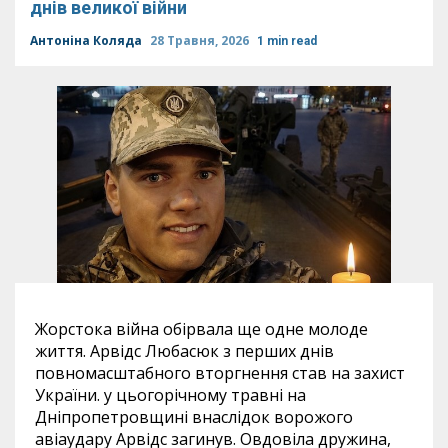
днів великої війни
Антоніна Коляда
28 Травня, 2026
1 min read
Жорстока війна обірвала ще одне молоде
життя. Арвідс Любасюк з перших днів
повномасштабного вторгнення став на захист
України. у цьогорічному травні на
Дніпропетровщині внаслідок ворожого
авіаудару Арвідс загинув. Овдовіла дружина,