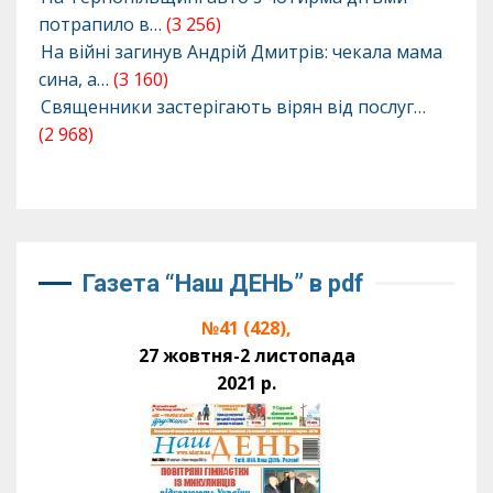
потрапило в…
(3 256)
На війні загинув Андрій Дмитрів: чекала мама
сина, а…
(3 160)
Священники застерігають вірян від послуг…
(2 968)
Газета “Наш ДЕНЬ” в pdf
№41 (428),
27 жовтня-2 листопада
2021 р.