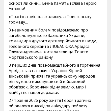
осиротіли сини… Вічна пам’ять і слава Герою
України!
«Трагічна звістка сколихнула Товстенську
громаду…
З невимовним болем повідомляємо про
загибель мужнього Захисника України,
командира другого артилерійського взводу,
головного сержанта ЛЮБАСЮКА Арвідса
Олександровича, жителя селища Товсте
Чортківського району .
З перших днів повномасштабного вторгнення
Арвідс став на захист України. Вірний
військовій присязі та українському народові,
він мужньо виконував свій військовий
обов’язок, боронячи рідну землю, мир і
майбутнє нашої держави.
27 травня 2026 року життя Героя трагічно
обірвалося внаслідок авіаудару поблизу