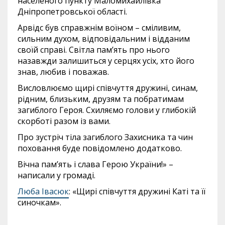
населеного пункту Маломихайлівка
Дніпропетровської області.
Арвідс був справжнім воїном – сміливим,
сильним духом, відповідальним і відданим
своїй справі. Світла пам’ять про нього
назавжди залишиться у серцях усіх, хто його
знав, любив і поважав.
Висловлюємо щирі співчуття дружині, синам,
рідним, близьким, друзям та побратимам
загиблого Героя. Схиляємо голови у глибокій
скорботі разом із вами.
Про зустріч тіла загиблого Захисника та чин
поховання буде повідомлено додатково.
Вічна пам’ять і слава Герою України!» –
написали у громаді.
Люба Івасюк
: «Щирі співчуття дружині Каті та її
синочкам».