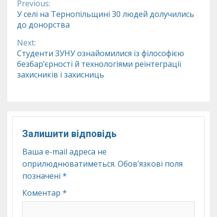
Previous:
Continue
У селі на Тернопільщині 30 людей долучились
до донорства
Reading
Next:
Студенти ЗУНУ ознайомилися із філософією
безбар’єрності й технологіями реінтеграції
захисників і захисниць
Залишити відповідь
Ваша e-mail адреса не
оприлюднюватиметься.
Обов’язкові поля
позначені
*
Коментар
*