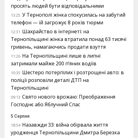
просять людей бути відповідальними
У Тернополі жінка спокусилась на забутий
13:25
телефон — їй загрожує 8 років тюрми
Шахрайство в інтернеті: на
12:31
Тернопільщині жінка втратила понад 63 тисячі
гривень, намагаючись продати взуття
На Тернопільщині лише в липні
11:26
затримали майже 200 п’яних водіїв
Шестеро потерпілих і розтрощені авто: в
10:35
поліції розповіли деталі ДТП на
Тернопільщині
Свято нового врожаю: Преображення
09:13
Господнє або Яблучний Спас
5 Серпня
Назавжди 33: війна обірвала життя
18:54
уродженця Тернопільщини Дмитра Березка