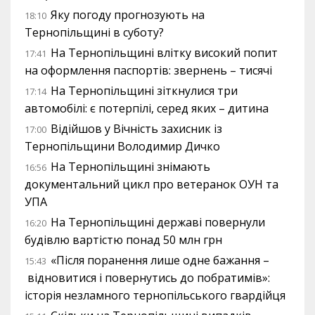
Яку погоду прогнозують на
18:10
Тернопільщині в суботу?
На Тернопільщині влітку високий попит
17:41
на оформлення паспортів: звернень – тисячі
На Тернопільщині зіткнулися три
17:14
автомобілі: є потерпілі, серед яких – дитина
Відійшов у Вічність захисник із
17:00
Тернопільщини Володимир Дичко
На Тернопільщині знімають
16:56
документальний цикл про ветеранок ОУН та
УПА
На Тернопільщині державі повернули
16:20
будівлю вартістю понад 50 млн грн
«Після поранення лише одне бажання –
15:43
відновитися і повернутись до побратимів»:
історія незламного тернопільського гвардійця