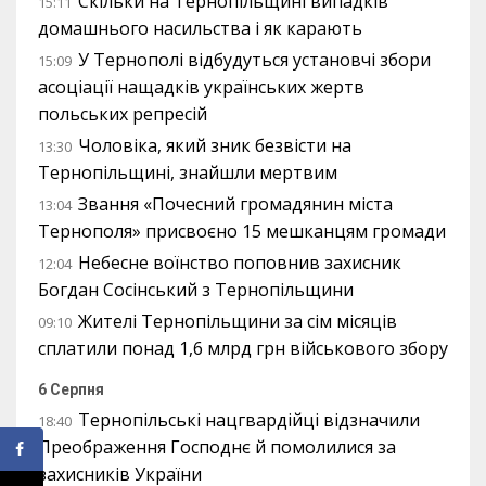
Скільки на Тернопільщині випадків
15:11
домашнього насильства і як карають
У Тернополі відбудуться установчі збори
15:09
асоціації нащадків українських жертв
польських репресій
Чоловіка, який зник безвісти на
13:30
Тернопільщині, знайшли мертвим
Звання «Почесний громадянин міста
13:04
Тернополя» присвоєно 15 мешканцям громади
Небесне воїнство поповнив захисник
12:04
Богдан Сосінський з Тернопільщини
Жителі Тернопільщини за сім місяців
09:10
сплатили понад 1,6 млрд грн військового збору
6 Серпня
Тернопільські нацгвардійці відзначили
18:40
Преображення Господнє й помолилися за
захисників України