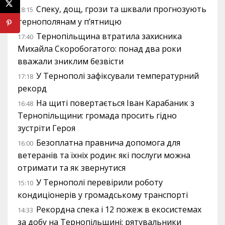
Спеку, дощ, грози та шквали прогнозують
18:15
тернополянам у п’ятницю
Тернопільщина втратила захисника
17:40
Михайла Скоробогатого: понад два роки
вважали зниклим безвісти
У Тернополі зафіксували температурний
17:18
рекорд
На щиті повертається Іван Карабаник з
16:48
Тернопільщини: громада просить гідно
зустріти Героя
Безоплатна правнича допомога для
16:00
ветеранів та їхніх родин: які послуги можна
отримати та як звернутися
У Тернополі перевірили роботу
15:10
кондиціонерів у громадському транспорті
Рекордна спека і 12 пожеж в екосистемах
14:33
за добу на Тернопільщині: рятувальники