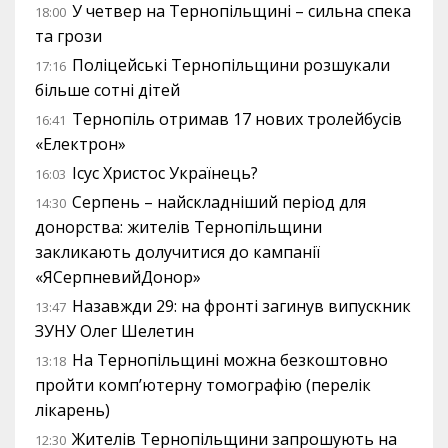
У четвер на Тернопільщині – сильна спека
18:00
та грози
Поліцейські Тернопільщини розшукали
17:16
більше сотні дітей
Тернопіль отримав 17 нових тролейбусів
16:41
«Електрон»
Ісус Христос Українець?
16:03
Серпень – найскладніший період для
14:30
донорства: жителів Тернопільщини
закликають долучитися до кампанії
«ЯСерпневийДонор»
Назавжди 29: на фронті загинув випускник
13:47
ЗУНУ Олег Шелетин
На Тернопільщині можна безкоштовно
13:18
пройти комп’ютерну томографію (перелік
лікарень)
Жителів Тернопільщини запрошують на
12:30