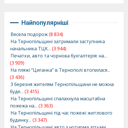
Найпопулярніші
Весела подорож
(8 834)
На Тернопільщині затримали заступника
начальника ТЦК…
(3 944)
Печатки, авто та чорнова бухгалтерія: на…
(3 909)
На пляжі “Циганка” в Тернополі втопилася…
(3 436)
З березня жителям Тернопільщини не можна
буде…
(3 415)
На Тернопільщині спалахнула масштабна
пожежа на…
(3 363)
На Тернопільщині під час пожежі житлового
будинку…
(3 347)
На Тернопільщині авто з чотирма дітьми