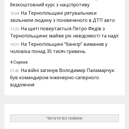
безкоштовний курс з нацспротиву
На Тернопільщині рятувальники
12:04
звільнили людину з понівеченого в ДТП авто
На щиті повертається Петро Федів з
11:23
Тернопільщини: майже рік невідомості та надії
На Тернопільщині “банкір” виманив у
10:31
чоловіка понад 35 тисяч гривень
4 Серпня
На війні загинув Володимир Паламарчук:
21:45
був командиром інженерно-саперного
відділення
Читати всі новини