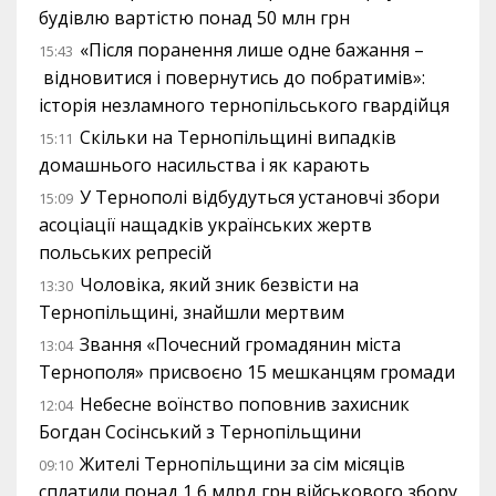
будівлю вартістю понад 50 млн грн
«Після поранення лише одне бажання –
15:43
відновитися і повернутись до побратимів»:
історія незламного тернопільського гвардійця
Скільки на Тернопільщині випадків
15:11
домашнього насильства і як карають
У Тернополі відбудуться установчі збори
15:09
асоціації нащадків українських жертв
польських репресій
Чоловіка, який зник безвісти на
13:30
Тернопільщині, знайшли мертвим
Звання «Почесний громадянин міста
13:04
Тернополя» присвоєно 15 мешканцям громади
Небесне воїнство поповнив захисник
12:04
Богдан Сосінський з Тернопільщини
Жителі Тернопільщини за сім місяців
09:10
сплатили понад 1,6 млрд грн військового збору