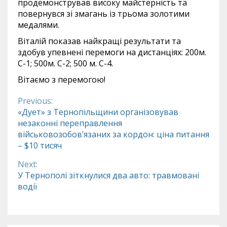
продемонстрував високу майстерність та
повернувся зі змагань із трьома золотими
медалями.
Віталій показав найкращі результати та
здобув упевнені перемоги на дистанціях: 200м.
С-1; 500м. С-2; 500 м. С-4.
Вітаємо з перемогою!
Previous:
Continue
«Дует» з Тернопільщини організовував
незаконні переправлення
Reading
військовозобов’язаних за кордон: ціна питання
– $10 тисяч
Next:
У Тернополі зіткнулися два авто: травмовані
водії