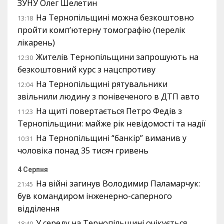
ЗУНУ Олег Шелетин
На Тернопільщині можна безкоштовно
13:18
пройти комп’ютерну томографію (перелік
лікарень)
Жителів Тернопільщини запрошують на
12:30
безкоштовний курс з нацспротиву
На Тернопільщині рятувальники
12:04
звільнили людину з понівеченого в ДТП авто
На щиті повертається Петро Федів з
11:23
Тернопільщини: майже рік невідомості та надії
На Тернопільщині “банкір” виманив у
10:31
чоловіка понад 35 тисяч гривень
4 Серпня
На війні загинув Володимир Паламарчук:
21:45
був командиром інженерно-саперного
відділення
У середу на Тернопільщині очікується
18:40