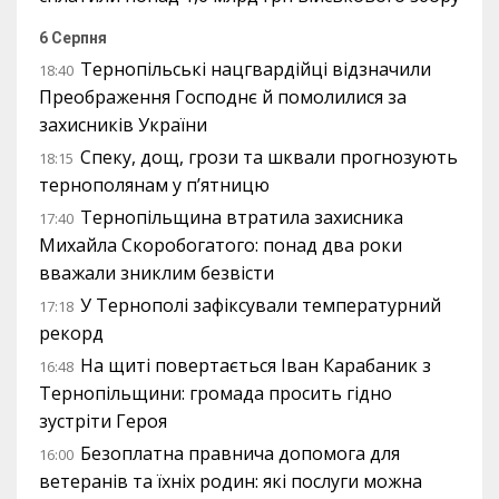
6 Серпня
Тернопільські нацгвардійці відзначили
18:40
Преображення Господнє й помолилися за
захисників України
Спеку, дощ, грози та шквали прогнозують
18:15
тернополянам у п’ятницю
Тернопільщина втратила захисника
17:40
Михайла Скоробогатого: понад два роки
вважали зниклим безвісти
У Тернополі зафіксували температурний
17:18
рекорд
На щиті повертається Іван Карабаник з
16:48
Тернопільщини: громада просить гідно
зустріти Героя
Безоплатна правнича допомога для
16:00
ветеранів та їхніх родин: які послуги можна