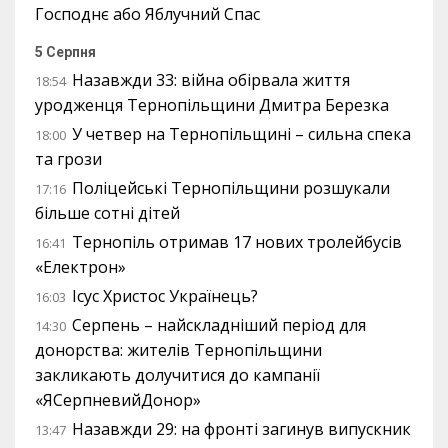
Господнє або Яблучний Спас
5 Серпня
Назавжди 33: війна обірвала життя
18:54
уродженця Тернопільщини Дмитра Березка
У четвер на Тернопільщині – сильна спека
18:00
та грози
Поліцейські Тернопільщини розшукали
17:16
більше сотні дітей
Тернопіль отримав 17 нових тролейбусів
16:41
«Електрон»
Ісус Христос Українець?
16:03
Серпень – найскладніший період для
14:30
донорства: жителів Тернопільщини
закликають долучитися до кампанії
«ЯСерпневийДонор»
Назавжди 29: на фронті загинув випускник
13:47