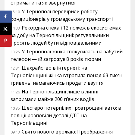
отримати та як звернутися
У Тернополі перевірили роботу
15:10
кондиціонерів у громадському транспорті
Рекордна спека і 12 пожеж в екосистемах
14:33
за добу на Тернопільщині: рятувальники
просять людей бути відповідальними
У Тернополі жінка спокусилась на забутий
13:25
телефон — їй загрожує 8 років тюрми
Шахрайство в інтернеті: на
12:31
Тернопільщині жінка втратила понад 63 тисячі
гривень, намагаючись продати взуття
На Тернопільщині лише в липні
11:26
затримали майже 200 п’яних водіїв
Шестеро потерпілих і розтрощені авто: в
10:35
поліції розповіли деталі ДТП на
Тернопільщині
Свято нового врожаю: Преображення
09:13