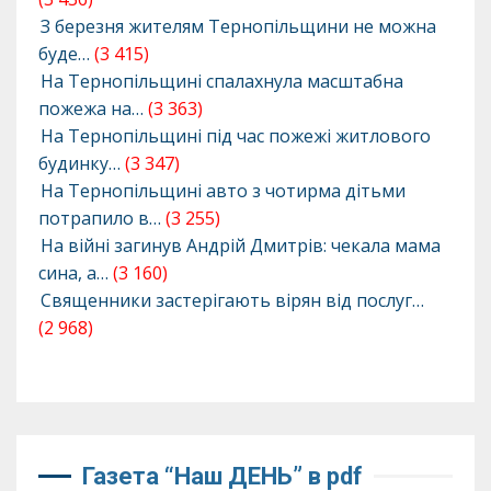
З березня жителям Тернопільщини не можна
буде…
(3 415)
На Тернопільщині спалахнула масштабна
пожежа на…
(3 363)
На Тернопільщині під час пожежі житлового
будинку…
(3 347)
На Тернопільщині авто з чотирма дітьми
потрапило в…
(3 255)
На війні загинув Андрій Дмитрів: чекала мама
сина, а…
(3 160)
Священники застерігають вірян від послуг…
(2 968)
Газета “Наш ДЕНЬ” в pdf