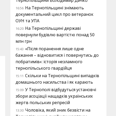
Тернопільщини Володимир Дичко
На Тернопільщині знімають
16:56
документальний цикл про ветеранок
ОУН та УПА
На Тернопільщині державі
16:20
повернули будівлю вартістю понад 50
млн грн
«Після поранення лише одне
15:43
бажання – відновитися і повернутись до
побратимів»: історія незламного
тернопільського гвардійця
Скільки на Тернопільщині випадків
15:11
домашнього насильства і як карають
У Тернополі відбудуться установчі
15:09
збори асоціації нащадків українських
жертв польських репресій
Чоловіка, який зник безвісти на
13:30