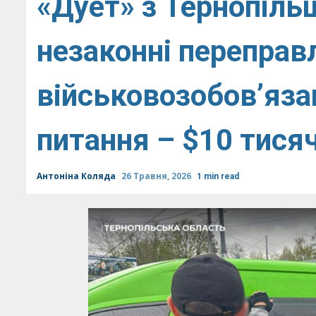
«Дует» з Тернопіль
незаконні переправ
військовозобов’язан
питання – $10 тися
Антоніна Коляда
26 Травня, 2026
1 min read