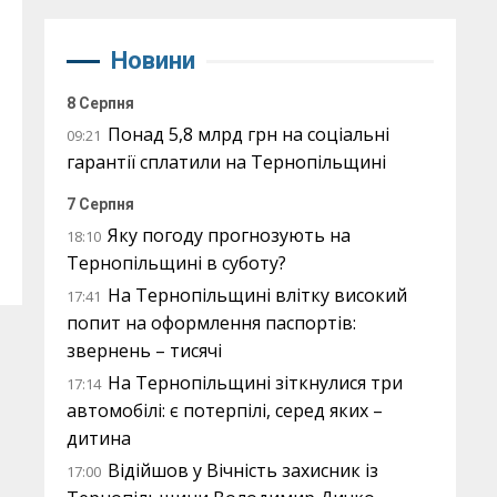
Новини
8 Серпня
Понад 5,8 млрд грн на соціальні
09:21
гарантії сплатили на Тернопільщині
7 Серпня
Яку погоду прогнозують на
18:10
Тернопільщині в суботу?
На Тернопільщині влітку високий
17:41
попит на оформлення паспортів:
звернень – тисячі
На Тернопільщині зіткнулися три
17:14
автомобілі: є потерпілі, серед яких –
дитина
Відійшов у Вічність захисник із
17:00