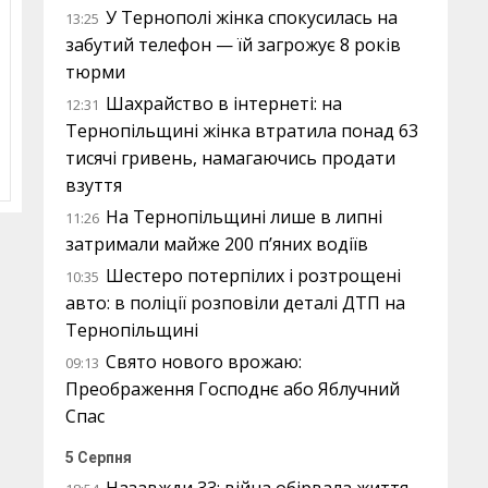
У Тернополі жінка спокусилась на
13:25
забутий телефон — їй загрожує 8 років
тюрми
Шахрайство в інтернеті: на
12:31
Тернопільщині жінка втратила понад 63
тисячі гривень, намагаючись продати
взуття
На Тернопільщині лише в липні
11:26
затримали майже 200 п’яних водіїв
Шестеро потерпілих і розтрощені
10:35
авто: в поліції розповіли деталі ДТП на
Тернопільщині
Свято нового врожаю:
09:13
Преображення Господнє або Яблучний
Спас
5 Серпня