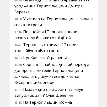
Назавжди 33: війна обірвала життя
18:54
уродженця Тернопільщини Дмитра
Березка
У четвер на Тернопільщині – сильна
18:00
спека та грози
Поліцейські Тернопільщини
17:16
розшукали більше сотні дітей
Тернопіль отримав 17 нових
16:41
тролейбусів «Електрон»
Ісус Христос Українець?
16:03
Серпень – найскладніший період для
14:30
донорства: жителів Тернопільщини
закликають долучитися до кампанії
«ЯСерпневийДонор»
Назавжди 29: на фронті загинув
13:47
випускник ЗУНУ Олег Шелетин
На Тернопільщині можна
13:18