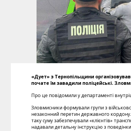
«Дует» з Тернопільщини організовував
почате їм завадили поліцейські. Злов
Про це повідомили у департаменті внутріш
Зловмисники формували групи з військовоз
незаконний перетин державного кордону. З
таку суму забезпечували «клієнтів» транс
надавали детальну інструкцію з поведінки