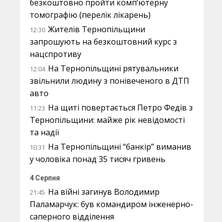
безкоштовно пройти комп’ютерну
томографію (перелік лікарень)
Жителів Тернопільщини
12:30
запрошують на безкоштовний курс з
нацспротиву
На Тернопільщині рятувальники
12:04
звільнили людину з понівеченого в ДТП
авто
На щиті повертається Петро Федів з
11:23
Тернопільщини: майже рік невідомості
та надії
На Тернопільщині “банкір” виманив
10:31
у чоловіка понад 35 тисяч гривень
4 Серпня
На війні загинув Володимир
21:45
Паламарчук: був командиром інженерно-
саперного відділення