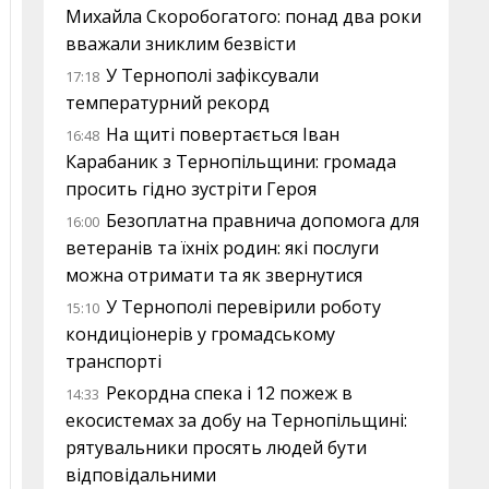
Михайла Скоробогатого: понад два роки
вважали зниклим безвісти
У Тернополі зафіксували
17:18
температурний рекорд
На щиті повертається Іван
16:48
Карабаник з Тернопільщини: громада
просить гідно зустріти Героя
Безоплатна правнича допомога для
16:00
ветеранів та їхніх родин: які послуги
можна отримати та як звернутися
У Тернополі перевірили роботу
15:10
кондиціонерів у громадському
транспорті
Рекордна спека і 12 пожеж в
14:33
екосистемах за добу на Тернопільщині:
рятувальники просять людей бути
відповідальними