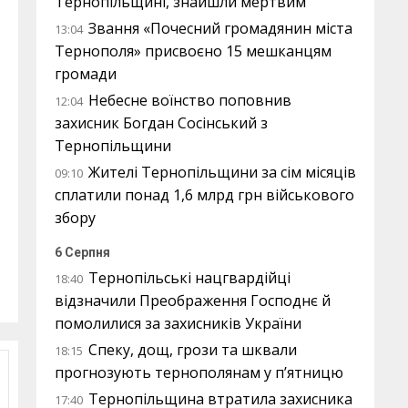
Тернопільщині, знайшли мертвим
Звання «Почесний громадянин міста
13:04
Тернополя» присвоєно 15 мешканцям
громади
Небесне воїнство поповнив
12:04
захисник Богдан Сосінський з
Тернопільщини
Жителі Тернопільщини за сім місяців
09:10
сплатили понад 1,6 млрд грн військового
збору
6 Серпня
Тернопільські нацгвардійці
18:40
відзначили Преображення Господнє й
помолилися за захисників України
Спеку, дощ, грози та шквали
18:15
прогнозують тернополянам у п’ятницю
Тернопільщина втратила захисника
17:40