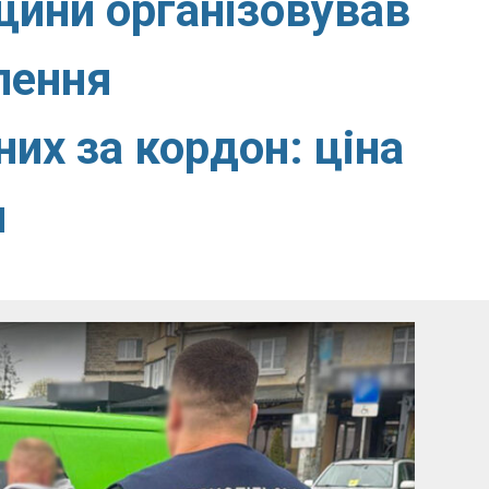
щини організовував
лення
их за кордон: ціна
ч