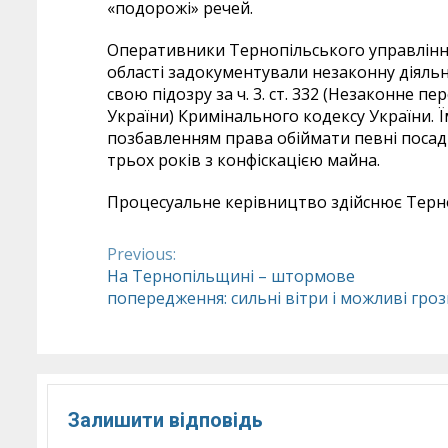
«подорожі» речей.
Оперативники Тернопільського управління 
області задокументували незаконну діяль
свою підозру за ч. 3. ст. 332 (Незаконне 
України) Кримінального кодексу України. Ї
позбавленням права обіймати певні посад
трьох років з конфіскацією майна.
Процесуальне керівництво здійснює Терн
Previous:
Continue
На Тернопільщині – штормове
попередження: сильні вітри і можливі гроз
Reading
Залишити відповідь