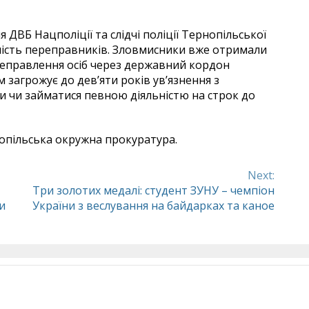
ДВБ Нацполіції та слідчі поліції Тернопільської
ність переправників. Зловмисники вже отримали
переправлення осіб через державний кордон
м загрожує до дев’яти років ув’язнення з
и чи займатися певною діяльністю на строк до
опільська окружна прокуратура.
Next:
Три золотих медалі: студент ЗУНУ – чемпіон
и
України з веслування на байдарках та каное