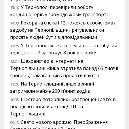
У Тернополі перевірили роботу
15:10
кондиціонерів у громадському транспорті
Рекордна спека і 12 пожеж в екосистемах
14:33
за добу на Тернопільщині: рятувальники
просять людей бути відповідальними
У Тернополі жінка спокусилась на забутий
13:25
телефон — їй загрожує 8 років тюрми
Шахрайство в інтернеті: на
12:31
Тернопільщині жінка втратила понад 63 тисячі
гривень, намагаючись продати взуття
На Тернопільщині лише в липні
11:26
затримали майже 200 п’яних водіїв
Шестеро потерпілих і розтрощені авто: в
10:35
поліції розповіли деталі ДТП на
Тернопільщині
Свято нового врожаю: Преображення
09:13