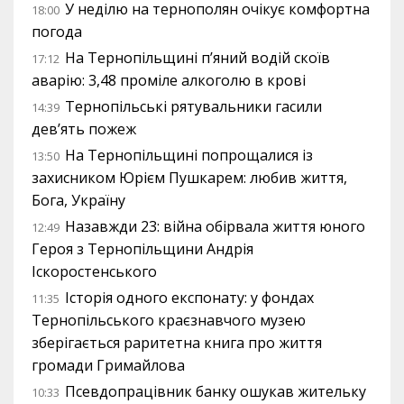
У неділю на тернополян очікує комфортна
18:00
погода
На Тернопільщині п’яний водій скоїв
17:12
аварію: 3,48 проміле алкоголю в крові
Тернопільські рятувальники гасили
14:39
дев’ять пожеж
На Тернопільщині попрощалися із
13:50
захисником Юрієм Пушкарем: любив життя,
Бога, Україну
Назавжди 23: війна обірвала життя юного
12:49
Героя з Тернопільщини Андрія
Іскоростенського
Історія одного експонату: у фондах
11:35
Тернопільського краєзнавчого музею
зберігається раритетна книга про життя
громади Гримайлова
Псевдопрацівник банку ошукав жительку
10:33