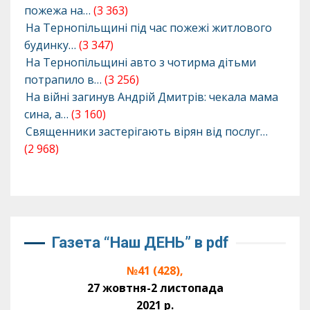
пожежа на…
(3 363)
На Тернопільщині під час пожежі житлового
будинку…
(3 347)
На Тернопільщині авто з чотирма дітьми
потрапило в…
(3 256)
На війні загинув Андрій Дмитрів: чекала мама
сина, а…
(3 160)
Священники застерігають вірян від послуг…
(2 968)
Газета “Наш ДЕНЬ” в pdf
№41 (428),
27 жовтня-2 листопада
2021 р.