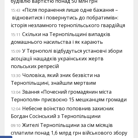
будівлю вартістю понад 50 млн грн
«Після поранення лише одне бажання –
15:43
відновитися і повернутись до побратимів»:
історія незламного тернопільського гвардійця
Скільки на Тернопільщині випадків
15:11
домашнього насильства і як карають
У Тернополі відбудуться установчі збори
15:09
асоціації нащадків українських жертв
польських репресій
Чоловіка, який зник безвісти на
13:30
Тернопільщині, знайшли мертвим
Звання «Почесний громадянин міста
13:04
Тернополя» присвоєно 15 мешканцям громади
Небесне воїнство поповнив захисник
12:04
Богдан Сосінський з Тернопільщини
Жителі Тернопільщини за сім місяців
09:10
сплатили понад 1,6 млрд грн військового збору