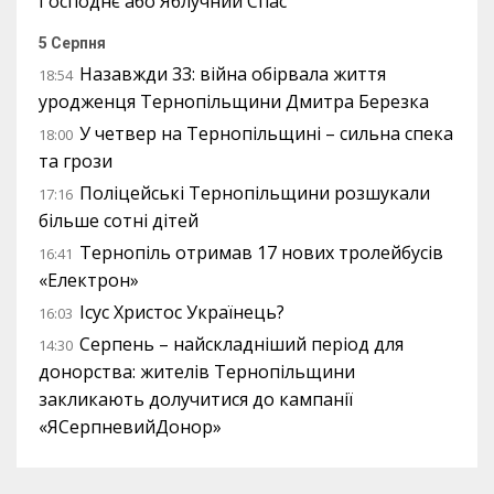
Господнє або Яблучний Спас
5 Серпня
Назавжди 33: війна обірвала життя
18:54
уродженця Тернопільщини Дмитра Березка
У четвер на Тернопільщині – сильна спека
18:00
та грози
Поліцейські Тернопільщини розшукали
17:16
більше сотні дітей
Тернопіль отримав 17 нових тролейбусів
16:41
«Електрон»
Ісус Христос Українець?
16:03
Серпень – найскладніший період для
14:30
донорства: жителів Тернопільщини
закликають долучитися до кампанії
«ЯСерпневийДонор»