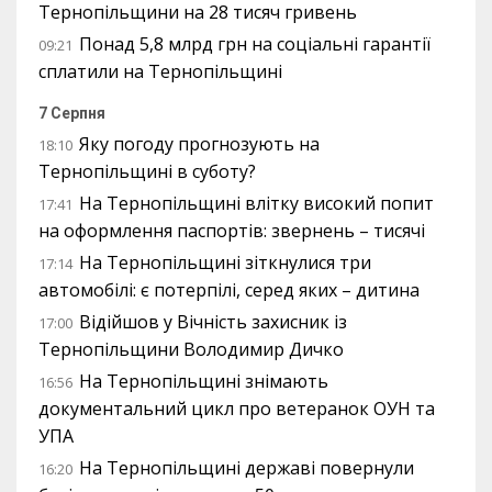
Тернопільщини на 28 тисяч гривень
Понад 5,8 млрд грн на соціальні гарантії
09:21
сплатили на Тернопільщині
7 Серпня
Яку погоду прогнозують на
18:10
Тернопільщині в суботу?
На Тернопільщині влітку високий попит
17:41
на оформлення паспортів: звернень – тисячі
На Тернопільщині зіткнулися три
17:14
автомобілі: є потерпілі, серед яких – дитина
Відійшов у Вічність захисник із
17:00
Тернопільщини Володимир Дичко
На Тернопільщині знімають
16:56
документальний цикл про ветеранок ОУН та
УПА
На Тернопільщині державі повернули
16:20