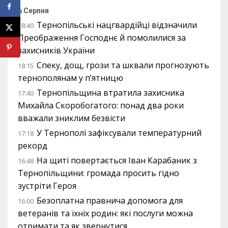
6 Серпня
Тернопільські нацгвардійці відзначили
18:40
Преображення Господнє й помолилися за
захисників України
Спеку, дощ, грози та шквали прогнозують
18:15
тернополянам у п’ятницю
Тернопільщина втратила захисника
17:40
Михайла Скоробогатого: понад два роки
вважали зниклим безвісти
У Тернополі зафіксували температурний
17:18
рекорд
На щиті повертається Іван Карабаник з
16:48
Тернопільщини: громада просить гідно
зустріти Героя
Безоплатна правнича допомога для
16:00
ветеранів та їхніх родин: які послуги можна
отримати та як звернутися