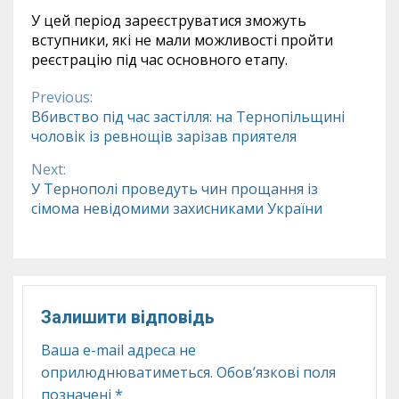
У цей період зареєструватися зможуть
вступники, які не мали можливості пройти
реєстрацію під час основного етапу.
Previous:
Continue
Вбивство під час застілля: на Тернопільщині
чоловік із ревнощів зарізав приятеля
Reading
Next:
У Тернополі проведуть чин прощання із
сімома невідомими захисниками України
Залишити відповідь
Ваша e-mail адреса не
оприлюднюватиметься.
Обов’язкові поля
позначені
*