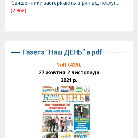
Священники застерігають вірян від послуг…
(2 968)
Газета “Наш ДЕНЬ” в pdf
№41 (428),
27 жовтня-2 листопада
2021 р.