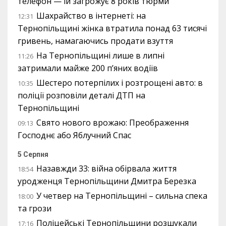
телефон — їй загрожує 8 років тюрми
Шахрайство в інтернеті: на
12:31
Тернопільщині жінка втратила понад 63 тисячі
гривень, намагаючись продати взуття
На Тернопільщині лише в липні
11:26
затримали майже 200 п’яних водіїв
Шестеро потерпілих і розтрощені авто: в
10:35
поліції розповіли деталі ДТП на
Тернопільщині
Свято нового врожаю: Преображення
09:13
Господнє або Яблучний Спас
5 Серпня
Назавжди 33: війна обірвала життя
18:54
уродженця Тернопільщини Дмитра Березка
У четвер на Тернопільщині – сильна спека
18:00
та грози
Поліцейські Тернопільщини розшукали
17:16