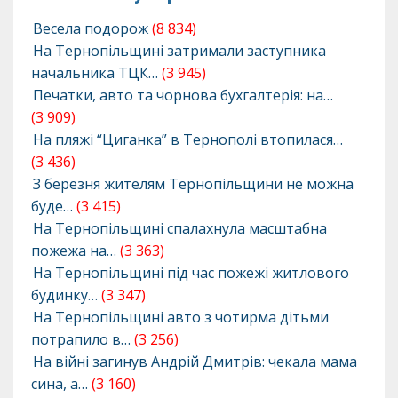
Весела подорож
(8 834)
На Тернопільщині затримали заступника
начальника ТЦК…
(3 945)
Печатки, авто та чорнова бухгалтерія: на…
(3 909)
На пляжі “Циганка” в Тернополі втопилася…
(3 436)
З березня жителям Тернопільщини не можна
буде…
(3 415)
На Тернопільщині спалахнула масштабна
пожежа на…
(3 363)
На Тернопільщині під час пожежі житлового
будинку…
(3 347)
На Тернопільщині авто з чотирма дітьми
потрапило в…
(3 256)
На війні загинув Андрій Дмитрів: чекала мама
сина, а…
(3 160)