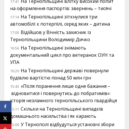
На Тернопільщині влітку високий попит
17:41
на оформлення паспортів: звернень – тисячі
На Тернопільщині зіткнулися три
17:14
автомобілі: є потерпілі, серед яких – дитина
Відійшов у Вічність захисник із
17:00
Тернопільщини Володимир Дичко
На Тернопільщині знімають
16:56
документальний цикл про ветеранок ОУН та
УПА
На Тернопільщині державі повернули
16:20
будівлю вартістю понад 50 млн грн
«Після поранення лише одне бажання –
15:43
відновитися і повернутись до побратимів»:
історія незламного тернопільського гвардійця
Скільки на Тернопільщині випадків
15:11
домашнього насильства і як карають
У Тернополі відбудуться установчі збори
15:09