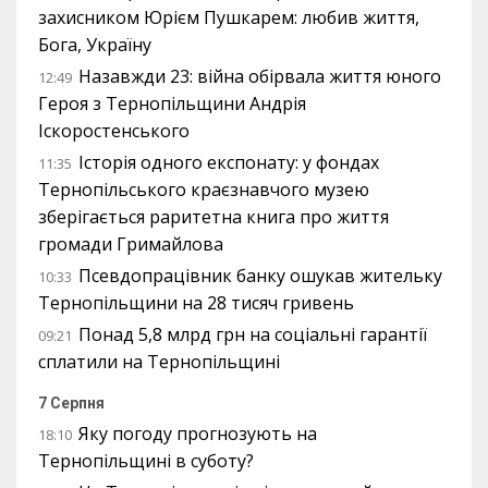
захисником Юрієм Пушкарем: любив життя,
Бога, Україну
Назавжди 23: війна обірвала життя юного
12:49
Героя з Тернопільщини Андрія
Іскоростенського
Історія одного експонату: у фондах
11:35
Тернопільського краєзнавчого музею
зберігається раритетна книга про життя
громади Гримайлова
Псевдопрацівник банку ошукав жительку
10:33
Тернопільщини на 28 тисяч гривень
Понад 5,8 млрд грн на соціальні гарантії
09:21
сплатили на Тернопільщині
7 Серпня
Яку погоду прогнозують на
18:10
Тернопільщині в суботу?