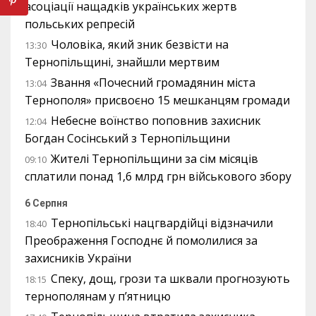
асоціації нащадків українських жертв
польських репресій
Чоловіка, який зник безвісти на
13:30
Тернопільщині, знайшли мертвим
Звання «Почесний громадянин міста
13:04
Тернополя» присвоєно 15 мешканцям громади
Небесне воїнство поповнив захисник
12:04
Богдан Сосінський з Тернопільщини
Жителі Тернопільщини за сім місяців
09:10
сплатили понад 1,6 млрд грн військового збору
6 Серпня
Тернопільські нацгвардійці відзначили
18:40
Преображення Господнє й помолилися за
захисників України
Спеку, дощ, грози та шквали прогнозують
18:15
тернополянам у п’ятницю