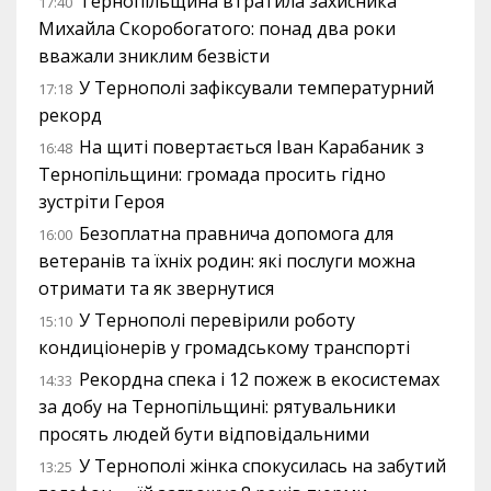
Тернопільщина втратила захисника
17:40
Михайла Скоробогатого: понад два роки
вважали зниклим безвісти
У Тернополі зафіксували температурний
17:18
рекорд
На щиті повертається Іван Карабаник з
16:48
Тернопільщини: громада просить гідно
зустріти Героя
Безоплатна правнича допомога для
16:00
ветеранів та їхніх родин: які послуги можна
отримати та як звернутися
У Тернополі перевірили роботу
15:10
кондиціонерів у громадському транспорті
Рекордна спека і 12 пожеж в екосистемах
14:33
за добу на Тернопільщині: рятувальники
просять людей бути відповідальними
У Тернополі жінка спокусилась на забутий
13:25