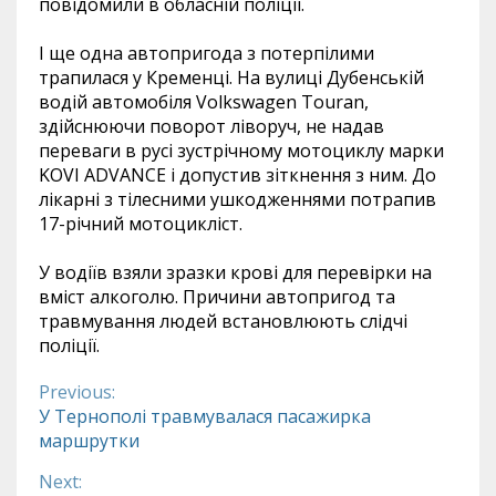
повідомили в обласній поліції.
І ще одна автопригода з потерпілими
трапилася у Кременці. На вулиці Дубенській
водій автомобіля Volkswagen Touran,
здійснюючи поворот ліворуч, не надав
переваги в русі зустрічному мотоциклу марки
KOVI ADVANCE і допустив зіткнення з ним. До
лікарні з тілесними ушкодженнями потрапив
17-річний мотоцикліст.
У водіїв взяли зразки крові для перевірки на
вміст алкоголю. Причини автопригод та
травмування людей встановлюють слідчі
поліції.
Previous:
Continue
У Тернополі травмувалася пасажирка
маршрутки
Reading
Next: