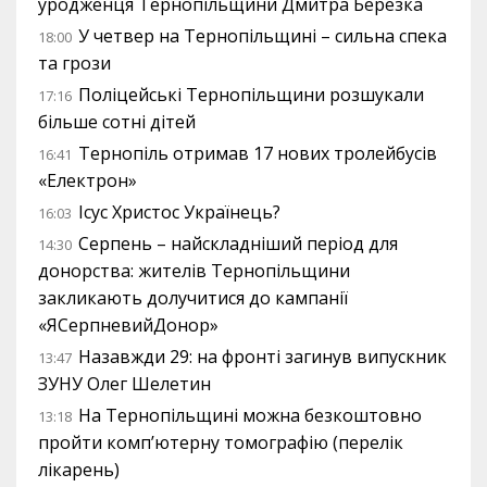
уродженця Тернопільщини Дмитра Березка
У четвер на Тернопільщині – сильна спека
18:00
та грози
Поліцейські Тернопільщини розшукали
17:16
більше сотні дітей
Тернопіль отримав 17 нових тролейбусів
16:41
«Електрон»
Ісус Христос Українець?
16:03
Серпень – найскладніший період для
14:30
донорства: жителів Тернопільщини
закликають долучитися до кампанії
«ЯСерпневийДонор»
Назавжди 29: на фронті загинув випускник
13:47
ЗУНУ Олег Шелетин
На Тернопільщині можна безкоштовно
13:18
пройти комп’ютерну томографію (перелік
лікарень)