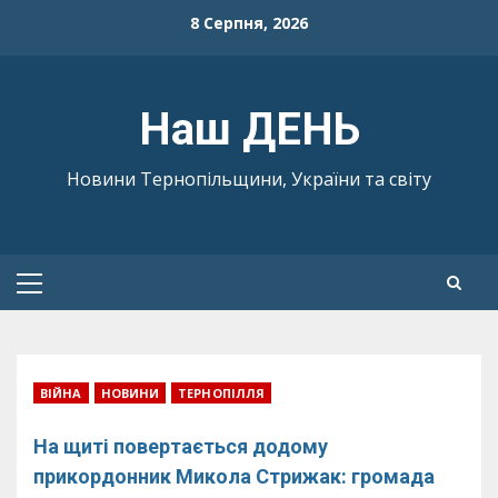
Skip
8 Серпня, 2026
to
content
Наш ДЕНЬ
Новини Тернопільщини, України та світу
Primary
Menu
ВІЙНА
НОВИНИ
ТЕРНОПІЛЛЯ
На щиті повертається додому
прикордонник Микола Стрижак: громада