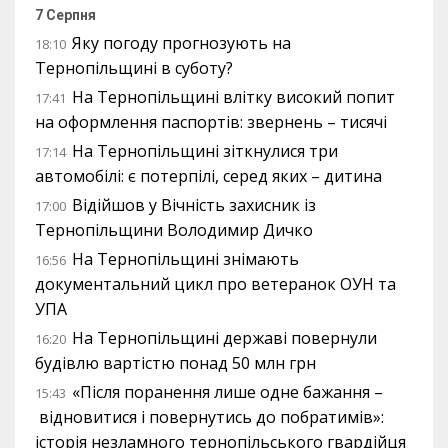
7 Серпня
Яку погоду прогнозують на
18:10
Тернопільщині в суботу?
На Тернопільщині влітку високий попит
17:41
на оформлення паспортів: звернень – тисячі
На Тернопільщині зіткнулися три
17:14
автомобілі: є потерпілі, серед яких – дитина
Відійшов у Вічність захисник із
17:00
Тернопільщини Володимир Дичко
На Тернопільщині знімають
16:56
документальний цикл про ветеранок ОУН та
УПА
На Тернопільщині державі повернули
16:20
будівлю вартістю понад 50 млн грн
«Після поранення лише одне бажання –
15:43
відновитися і повернутись до побратимів»:
історія незламного тернопільського гвардійця