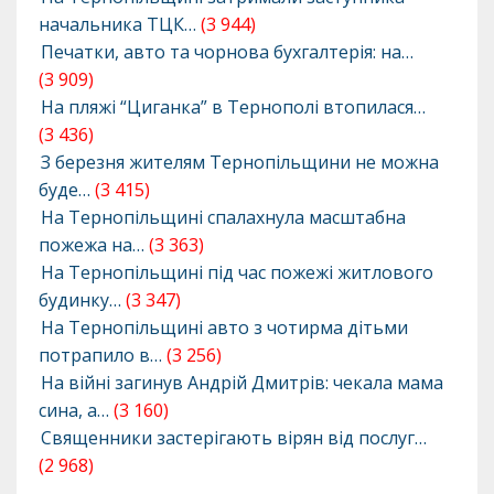
начальника ТЦК…
(3 944)
Печатки, авто та чорнова бухгалтерія: на…
(3 909)
На пляжі “Циганка” в Тернополі втопилася…
(3 436)
З березня жителям Тернопільщини не можна
буде…
(3 415)
На Тернопільщині спалахнула масштабна
пожежа на…
(3 363)
На Тернопільщині під час пожежі житлового
будинку…
(3 347)
На Тернопільщині авто з чотирма дітьми
потрапило в…
(3 256)
На війні загинув Андрій Дмитрів: чекала мама
сина, а…
(3 160)
Священники застерігають вірян від послуг…
(2 968)