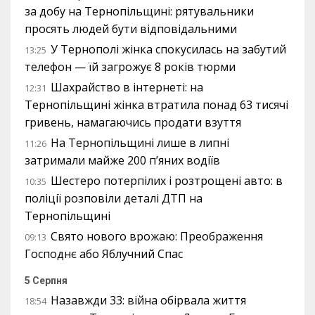
за добу на Тернопільщині: рятувальники
просять людей бути відповідальними
У Тернополі жінка спокусилась на забутий
13:25
телефон — їй загрожує 8 років тюрми
Шахрайство в інтернеті: на
12:31
Тернопільщині жінка втратила понад 63 тисячі
гривень, намагаючись продати взуття
На Тернопільщині лише в липні
11:26
затримали майже 200 п’яних водіїв
Шестеро потерпілих і розтрощені авто: в
10:35
поліції розповіли деталі ДТП на
Тернопільщині
Свято нового врожаю: Преображення
09:13
Господнє або Яблучний Спас
5 Серпня
Назавжди 33: війна обірвала життя
18:54