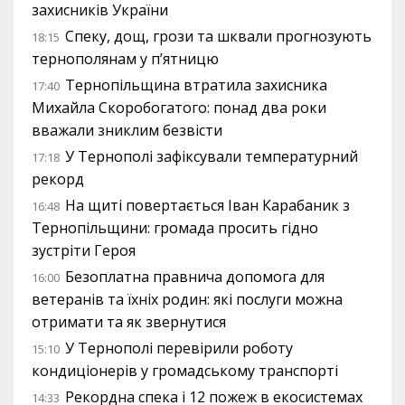
захисників України
Спеку, дощ, грози та шквали прогнозують
18:15
тернополянам у п’ятницю
Тернопільщина втратила захисника
17:40
Михайла Скоробогатого: понад два роки
вважали зниклим безвісти
У Тернополі зафіксували температурний
17:18
рекорд
На щиті повертається Іван Карабаник з
16:48
Тернопільщини: громада просить гідно
зустріти Героя
Безоплатна правнича допомога для
16:00
ветеранів та їхніх родин: які послуги можна
отримати та як звернутися
У Тернополі перевірили роботу
15:10
кондиціонерів у громадському транспорті
Рекордна спека і 12 пожеж в екосистемах
14:33