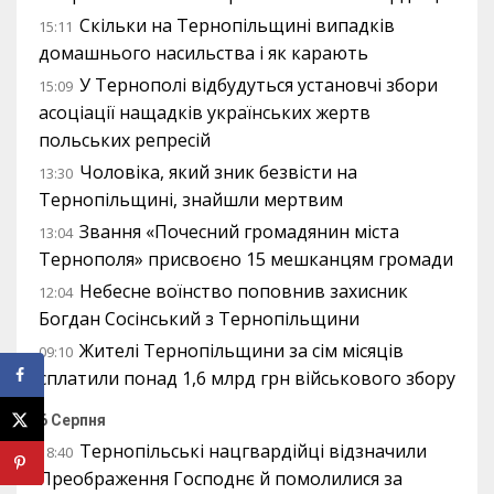
Скільки на Тернопільщині випадків
15:11
домашнього насильства і як карають
У Тернополі відбудуться установчі збори
15:09
асоціації нащадків українських жертв
польських репресій
Чоловіка, який зник безвісти на
13:30
Тернопільщині, знайшли мертвим
Звання «Почесний громадянин міста
13:04
Тернополя» присвоєно 15 мешканцям громади
Небесне воїнство поповнив захисник
12:04
Богдан Сосінський з Тернопільщини
Жителі Тернопільщини за сім місяців
09:10
сплатили понад 1,6 млрд грн військового збору
6 Серпня
Тернопільські нацгвардійці відзначили
18:40
Преображення Господнє й помолилися за