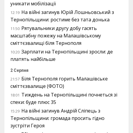
уникати мобілізації
На війні загинув Юрій Лошньовський з
12:19
Тернопільщини: ростиме без тата донька
Рятувальники другу добу гасять
11:50
масштабну пожежу на Малашівському
сміттєзвалищі біля Тернополя
Зарплати на Тернопільщині зросли: де
10:20
платять найбільше
2 Серпня
Біля Тернополя горить Малашівське
21:57
сміттєзвалище (ФОТО)
Тиждень на Тернопільщині почнеться зі
18:01
спеки: буде плюс 35
На війні загинув Андрій Сліпець з
15:29
Тернопільщини: громада просить гідно
зустріти Героя