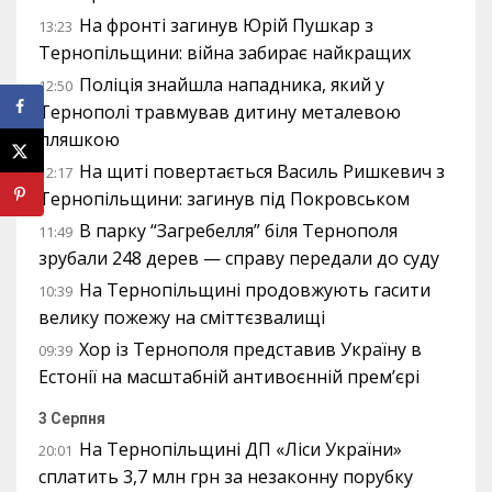
На фронті загинув Юрій Пушкар з
13:23
Тернопільщини: війна забирає найкращих
Поліція знайшла нападника, який у
12:50
Тернополі травмував дитину металевою
пляшкою
На щиті повертається Василь Ришкевич з
12:17
Тернопільщини: загинув під Покровськом
В парку “Загребелля” біля Тернополя
11:49
зрубали 248 дерев — справу передали до суду
На Тернопільщині продовжують гасити
10:39
велику пожежу на сміттєзвалищі
Хор із Тернополя представив Україну в
09:39
Естонії на масштабній антивоєнній прем’єрі
3 Серпня
На Тернопільщині ДП «Ліси України»
20:01
сплатить 3,7 млн грн за незаконну порубку