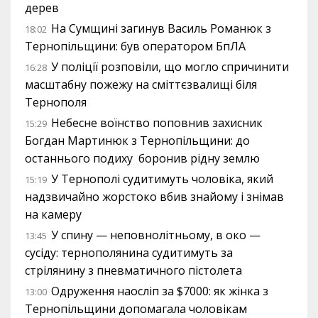
дерев
На Сумщині загинув Василь Романюк з
18:02
Тернопільщини: був оператором БпЛА
У поліції розповіли, що могло спричинити
16:28
масштабну пожежу на сміттєзвалищі біля
Тернополя
Небесне воїнство поповнив захисник
15:29
Богдан Мартинюк з Тернопільщини: до
останнього подиху боронив рідну землю
У Тернополі судитимуть чоловіка, який
15:19
надзвичайно жорстоко вбив знайому і знімав
на камеру
У спину — неповнолітньому, в око —
13:45
сусіду: тернополянина судитимуть за
стрілянину з пневматичного пістолета
Одруження наосліп за $7000: як жінка з
13:00
Тернопільщини допомагала чоловікам