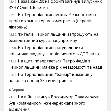
Назавжди 29: на фронті загинув випускник
13:47
ЗУНУ Олег Шелетин
На Тернопільщині можна безкоштовно
13:18
пройти комп’ютерну томографію (перелік
лікарень)
Жителів Тернопільщини запрошують на
12:30
безкоштовний курс з нацспротиву
На Тернопільщині рятувальники
12:04
звільнили людину з понівеченого в ДТП авто
На щиті повертається Петро Федів з
11:23
Тернопільщини: майже рік невідомості та надії
На Тернопільщині “банкір” виманив у
10:31
чоловіка понад 35 тисяч гривень
4 Серпня
На війні загинув Володимир Паламарчук:
21:45
був командиром інженерно-саперного
відділення