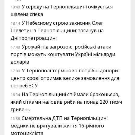
У середу на Тернопільщині очікується
18:40
шалена спека
У Небесному строю захисник Олег
18:14
Шелетин з Тернопільщини: загинув на
Дніпропетровщині
Урожай під загрозою: російські атаки
17:48
портів можуть коштувати Україні мільярди
доларів
У Тернополі терміново потрібні донори:
17:09
центр крові отримав велике замовлення для
потреб ЗСУ
На Тернопільщині спіймали браконьєра,
16:34
який сітками наловив риби на понад 220 тисяч
гривень
Смертельна ДТП на Тернопільщині:
15:38
медики не врятували життя 16-річного
мотоцикліста