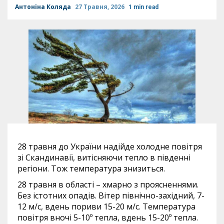
Антоніна Коляда
27 Травня, 2026
1 min read
28 травня до України надійде холодне повітря
зі Скандинавії, витісняючи тепло в південні
регіони. Тож температура знизиться.
28 травня в області – хмарно з проясненнями.
Без істотних опадів. Вітер північно-західний, 7-
12 м/с, вдень пориви 15-20 м/с. Температура
повітря вночі 5-10º тепла, вдень 15-20º тепла.