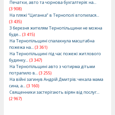
Печатки, авто та чорнова бухгалтерія: на…
(3 908)
На пляжі “Циганка” в Тернополі втопилася…
(3 435)
З березня жителям Тернопільщини не можна
буде…
(3 415)
На Тернопільщині спалахнула масштабна
пожежа на…
(3 361)
На Тернопільщині під час пожежі житлового
будинку…
(3 347)
На Тернопільщині авто з чотирма дітьми
потрапило в…
(3 255)
На війні загинув Андрій Дмитрів: чекала мама
сина, а…
(3 160)
Священники застерігають вірян від послуг…
(2 967)