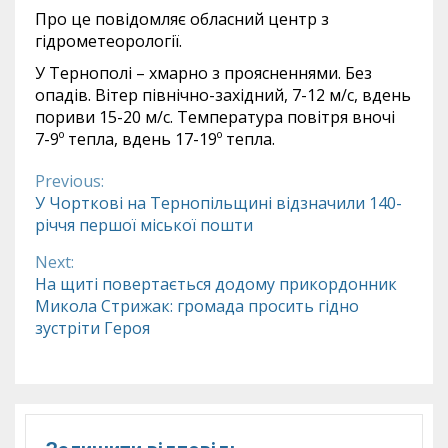
Про це повідомляє обласний центр з
гідрометеорології.
У Тернополі – хмарно з проясненнями. Без
опадів. Вітер північно-західний, 7-12 м/с, вдень
пориви 15-20 м/с. Температура повітря вночі
7-9º тепла, вдень 17-19º тепла.
Previous:
Continue
У Чорткові на Тернопільщині відзначили 140-
річчя першої міської пошти
Reading
Next:
На щиті повертається додому прикордонник
Микола Стрижак: громада просить гідно
зустріти Героя