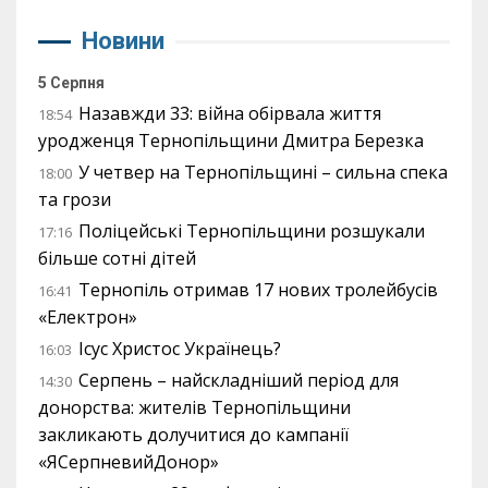
Новини
5 Серпня
Назавжди 33: війна обірвала життя
18:54
уродженця Тернопільщини Дмитра Березка
У четвер на Тернопільщині – сильна спека
18:00
та грози
Поліцейські Тернопільщини розшукали
17:16
більше сотні дітей
Тернопіль отримав 17 нових тролейбусів
16:41
«Електрон»
Ісус Христос Українець?
16:03
Серпень – найскладніший період для
14:30
донорства: жителів Тернопільщини
закликають долучитися до кампанії
«ЯСерпневийДонор»