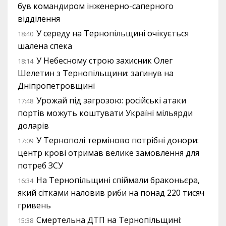
був командиром інженерно-саперного
відділення
У середу на Тернопільщині очікується
18:40
шалена спека
У Небесному строю захисник Олег
18:14
Шелетин з Тернопільщини: загинув на
Дніпропетровщині
Урожай під загрозою: російські атаки
17:48
портів можуть коштувати Україні мільярди
доларів
У Тернополі терміново потрібні донори:
17:09
центр крові отримав велике замовлення для
потреб ЗСУ
На Тернопільщині спіймали браконьєра,
16:34
який сітками наловив риби на понад 220 тисяч
гривень
Смертельна ДТП на Тернопільщині:
15:38