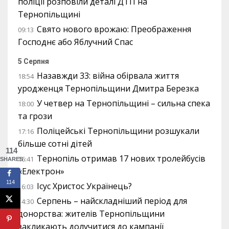
поліції розповіли деталі ДТП на
Тернопільщині
Свято нового врожаю: Преображення
09:13
Господнє або Яблучний Спас
5 Серпня
Назавжди 33: війна обірвала життя
18:54
уродженця Тернопільщини Дмитра Березка
У четвер на Тернопільщині – сильна спека
18:00
та грози
Поліцейські Тернопільщини розшукали
17:16
більше сотні дітей
114
Тернопіль отримав 17 нових тролейбусів
16:41
SHARES
«Електрон»
114
Ісус Христос Українець?
16:03
Серпень – найскладніший період для
14:30
донорства: жителів Тернопільщини
закликають долучитися до кампанії