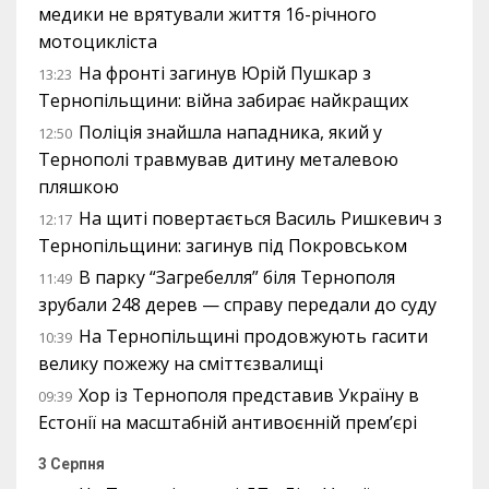
медики не врятували життя 16-річного
мотоцикліста
На фронті загинув Юрій Пушкар з
13:23
Тернопільщини: війна забирає найкращих
Поліція знайшла нападника, який у
12:50
Тернополі травмував дитину металевою
пляшкою
На щиті повертається Василь Ришкевич з
12:17
Тернопільщини: загинув під Покровськом
В парку “Загребелля” біля Тернополя
11:49
зрубали 248 дерев — справу передали до суду
На Тернопільщині продовжують гасити
10:39
велику пожежу на сміттєзвалищі
Хор із Тернополя представив Україну в
09:39
Естонії на масштабній антивоєнній прем’єрі
3 Серпня