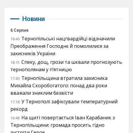
Новини
6 Серпня
Тернопільські нацгвардійці відзначили
18:40
Преображення Господнє й помолилися за
захисників України
Спеку, дощ, грози та шквали прогнозують
18:15
тернополянам у п’ятницю
Тернопільщина втратила захисника
17:40
Михайла Скоробогатого: понад два роки
вважали зниклим безвісти
У Тернополі зафіксували температурний
17:18
рекорд
На щиті повертається Іван Карабаник з
16:48
Тернопільщини: громада просить гідно
зустріти Героя