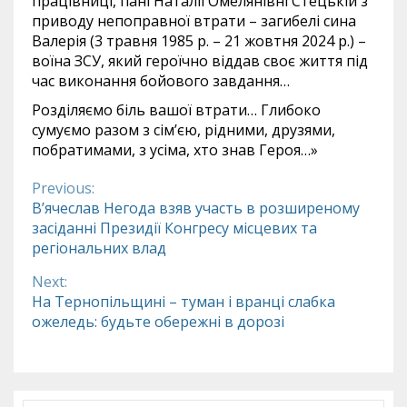
працівниці, пані Наталії Омелянівні Стецькій з
приводу непоправної втрати – загибелі сина
Валерія (3 травня 1985 р. – 21 жовтня 2024 р.) –
воїна ЗСУ, який героїчно віддав своє життя під
час виконання бойового завдання…
Розділяємо біль вашої втрати… Глибоко
сумуємо разом з сім’єю, рідними, друзями,
побратимами, з усіма, хто знав Героя…»
Previous:
Continue
В’ячеслав Негода взяв участь в розширеному
засіданні Президії Конгресу місцевих та
Reading
регіональних влад
Next:
На Тернопільщині – туман і вранці слабка
ожеледь: будьте обережні в дорозі