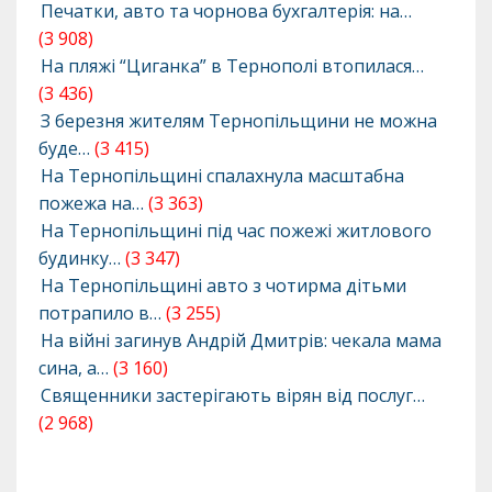
Печатки, авто та чорнова бухгалтерія: на…
(3 908)
На пляжі “Циганка” в Тернополі втопилася…
(3 436)
З березня жителям Тернопільщини не можна
буде…
(3 415)
На Тернопільщині спалахнула масштабна
пожежа на…
(3 363)
На Тернопільщині під час пожежі житлового
будинку…
(3 347)
На Тернопільщині авто з чотирма дітьми
потрапило в…
(3 255)
На війні загинув Андрій Дмитрів: чекала мама
сина, а…
(3 160)
Священники застерігають вірян від послуг…
(2 968)