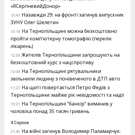
«ЯСерпневийДонор»
Назавжди 29: на фронті загинув випускник
13:47
ЗУНУ Олег Шелетин
На Тернопільщині можна безкоштовно
13:18
пройти комп’ютерну томографію (перелік
лікарень)
Жителів Тернопільщини запрошують на
12:30
безкоштовний курс з нацспротиву
На Тернопільщині рятувальники
12:04
звільнили людину з понівеченого в ДТП авто
На щиті повертається Петро Федів з
11:23
Тернопільщини: майже рік невідомості та надії
На Тернопільщині “банкір” виманив у
10:31
чоловіка понад 35 тисяч гривень
4 Серпня
На війні загинув Володимир Паламарчук:
21:45