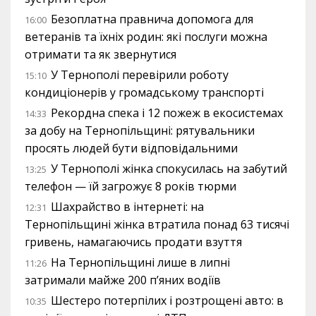
Безоплатна правнича допомога для
16:00
ветеранів та їхніх родин: які послуги можна
отримати та як звернутися
У Тернополі перевірили роботу
15:10
кондиціонерів у громадському транспорті
Рекордна спека і 12 пожеж в екосистемах
14:33
за добу на Тернопільщині: рятувальники
просять людей бути відповідальними
У Тернополі жінка спокусилась на забутий
13:25
телефон — їй загрожує 8 років тюрми
Шахрайство в інтернеті: на
12:31
Тернопільщині жінка втратила понад 63 тисячі
гривень, намагаючись продати взуття
На Тернопільщині лише в липні
11:26
затримали майже 200 п’яних водіїв
Шестеро потерпілих і розтрощені авто: в
10:35