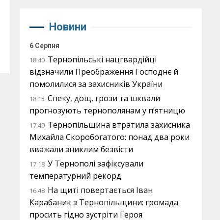
Новини
6 Серпня
Тернопільські нацгвардійці
18:40
відзначили Преображення Господнє й
помолилися за захисників України
Спеку, дощ, грози та шквали
18:15
прогнозують тернополянам у п’ятницю
Тернопільщина втратила захисника
17:40
Михайла Скоробогатого: понад два роки
вважали зниклим безвісти
У Тернополі зафіксували
17:18
температурний рекорд
На щиті повертається Іван
16:48
Карабаник з Тернопільщини: громада
просить гідно зустріти Героя