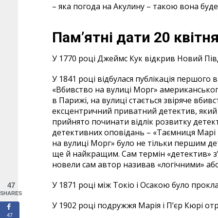
– яка погода на Акулину – такою вона буде
Пам’ятні дати 20 квітня,
У 1770 році Джеймс Кук відкрив Новий Пів
У 1841 році відбулася публікація першого 
«Вбивство на вулиці Морг» американськог
в Парижі, на вулиці стається звіряче вбив
ексцентричний приватний детектив, який 
прийнято починати відлік розвитку детек
детективних оповідань – «Таємниця Марі Р
на вулиці Морг» було не тільки першим де
ще й найкращим. Сам термін «детектив» з’
новели сам автор називав «логічними» аб
У 1871 році між Токіо і Осакою було прок
47
SHARES
У 1902 році подружжя Марія і П’єр Кюрі от
47