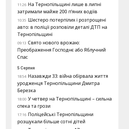
На Тернопільщині лише в липні
11:26
затримали майже 200 п’яних водіїв
Шестеро потерпілих і розтрощені
10:35
авто: в поліції розповіли деталі ДТП на
Тернопільщині
Свято нового врожаю:
09:13
Преображення Господнє або Яблучний
Спас
5 Серпня
Назавжди 33: війна обірвала життя
18:54
уродженця Тернопільщини Дмитра
Березка
У четвер на Тернопільщині – сильна
18:00
спека та грози
Поліцейські Тернопільщини
17:16
розшукали більше сотні дітей