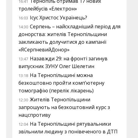
Тернопіль отримав 17 нових
16:41
тролейбусів «Електрон»
Ісус Христос Українець?
16:03
Серпень – найскладніший період для
14:30
донорства: жителів Тернопільщини
закликають долучитися до кампанії
«ЯСерпневийДонор»
Назавжди 29: на фронті загинув
13:47
випускник ЗУНУ Олег Шелетин
На Тернопільщині можна
13:18
безкоштовно пройти комп’ютерну
томографію (перелік лікарень)
Жителів Тернопільщини
12:30
запрошують на безкоштовний курс з
нацспротиву
На Тернопільщині рятувальники
12:04
звільнили людину з понівеченого в ДТП