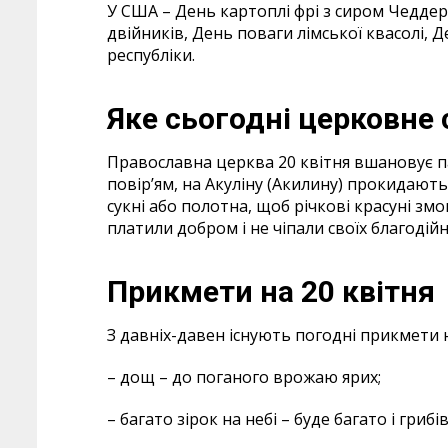
У США – День картоплі фрі з сиром Чедде
двійників, День поваги лімської квасолі,
республіки.
Яке сьогодні церковне 
Православна церква 20 квітня вшановує па
повір’ям, на Акуліну (Акилину) прокидають
сукні або полотна, щоб річкові красуні змо
платили добром і не чіпали своїх благодій
Прикмети на 20 квіт
З давніх-давен існують погодні прикмети 
– дощ – до поганого врожаю ярих;
– багато зірок на небі – буде багато і грибів, 