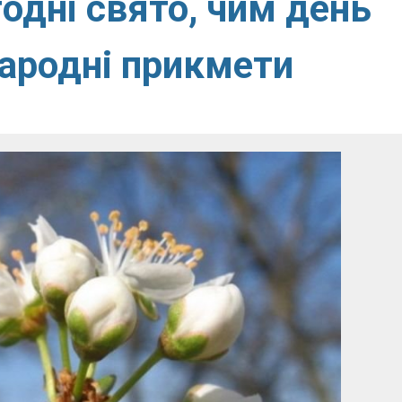
годні свято, чим день
народні прикмети