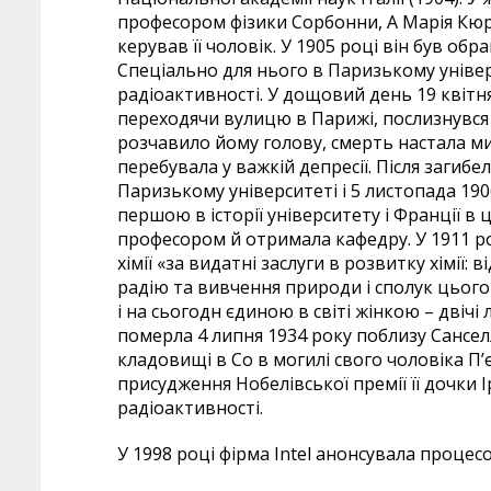
професором фізики Сорбонни, А Марія Кюрі
керував її чоловік. У 1905 році він був о
Спеціально для нього в Паризькому універ
радіоактивності. У дощовий день 19 квітня
переходячи вулицю в Парижі, послизнувся 
розчавило йому голову, смерть настала ми
перебувала у важкій депресії. Після загибе
Паризькому університеті і 5 листопада 19
першою в історії університету і Франції в
професором й отримала кафедру. У 1911 р
хімії «за видатні заслуги в розвитку хімії:
радію та вивчення природи і сполук цього
і на сьогодн єдиною в світі жінкою – двічі
померла 4 липня 1934 року поблизу Сансел
кладовищі в Со в могилі свого чоловіка П’
присудження Нобелівської премії її дочки 
радіоактивності.
У 1998 році фірма Intel анонсувала процесо