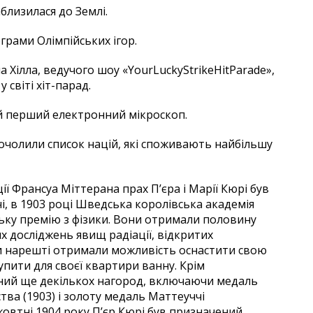
близилася до Землі.
грами Олімпійських ігор.
 Хілла, ведучого шоу «YourLuckyStrikeHitParade»,
 світі хіт-парад.
й перший електронний мікроскоп.
 очолили список націй, які споживають найбільшу
ї Франсуа Міттерана прах П’єра і Марії Кюрі був
і, в 1903 році Шведська королівська академія
вську премію з фізики. Вони отримали половину
их досліджень явищ радіації, відкритих
и нарешті отримали можливість оснастити свою
пити для своєї квартири ванну. Крім
оєний ще декількох нагород, включаючи медаль
ва (1903) і золоту медаль Маттеуччі
У жовтні 1904 року П’єр Кюрі був призначений