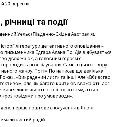
 й 20 вересня.
 річниці та події
денний Уельс (Південно-Східна Австралія).
в історії літератури детективного оповідання –
о письменника Едгара Алана По. Дія відбувається
ство двох жінок, а головним героєм є
і проводить розслідування. Саме з цього твору
тивного жанру. Потім По написав ще декілька
оже», «Викрадений лист» та інші. Але «Вбивство
тективом, але, як багато критиків вважають досі,
явився лише чверть століття потому, а свої
о «розповідями про умовиводи».
ладено перше поштове сполучення в Японії.
римали чистий радій.