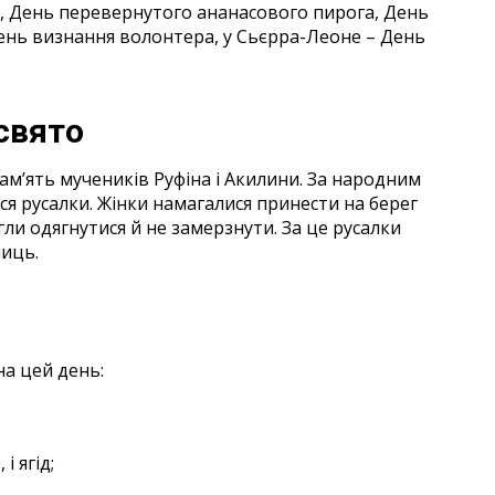
р, День перевернутого ананасового пирога, День
 День визнання волонтера, у Сьєрра-Леоне – День
свято
м’ять мучеників Руфіна і Акилини. За народним
ся русалки. Жінки намагалися принести на берег
гли одягнутися й не замерзнути. За це русалки
ниць.
ня
на цей день:
і ягід;