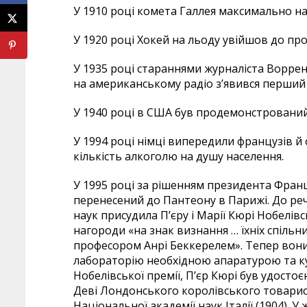
У 1910 році комета Галлея максимально на
У 1920 році Хокей на льоду увійшов до про
У 1935 році стараннями журналіста Воррена
на американському радіо з’явився перший у
У 1940 році в США був продемонстровани
У 1994 році німці випередили французів й
кількість алкоголю на душу населення.
У 1995 році за рішенням президента Франці
перенесений до Пантеону в Парижі. До реч
наук присудила П’єру і Марії Кюрі Нобелі
нагороди «на знак визнання … їхніх спільн
професором Анрі Беккерелем». Тепер вон
лабораторію необхідною апаратурою та ку
Нобелівської премії, П’єр Кюрі був удост
Деві Лондонського королівського товарист
Національної академії наук Італії (1904). 