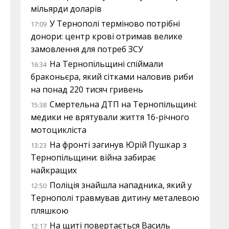
мільярди доларів
У Тернополі терміново потрібні
17:09
донори: центр крові отримав велике
замовлення для потреб ЗСУ
На Тернопільщині спіймали
16:34
браконьєра, який сітками наловив риби
на понад 220 тисяч гривень
Смертельна ДТП на Тернопільщині:
15:38
медики не врятували життя 16-річного
мотоцикліста
На фронті загинув Юрій Пушкар з
13:23
Тернопільщини: війна забирає
найкращих
Поліція знайшла нападника, який у
12:50
Тернополі травмував дитину металевою
пляшкою
На щиті повертається Василь
12:17