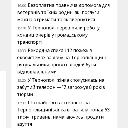
Безоплатна правнича допомога для
16:00
ветеранів та їхніх родин: які послуги
можна отримати та як звернутися
У Тернополі перевірили роботу
15:10
кондиціонерів у громадському
транспорті
Рекордна спека і 12 пожеж в
14:33
екосистемах за добу на Тернопільщині:
рятувальники просять людей бути
відповідальними
У Тернополі жінка спокусилась на
13:25
забутий телефон — їй загрожує 8 років
тюрми
Шахрайство в інтернеті: на
12:31
Тернопільщині жінка втратила понад 63
тисячі гривень, намагаючись продати
взуття