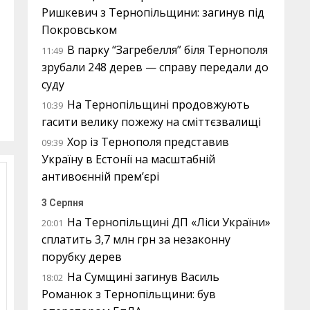
Ришкевич з Тернопільщини: загинув під
Покровськом
В парку “Загребелля” біля Тернополя
11:49
зрубали 248 дерев — справу передали до
суду
На Тернопільщині продовжують
10:39
гасити велику пожежу на сміттєзвалищі
Хор із Тернополя представив
09:39
Україну в Естонії на масштабній
антивоєнній прем’єрі
3 Серпня
На Тернопільщині ДП «Ліси України»
20:01
сплатить 3,7 млн грн за незаконну
порубку дерев
На Сумщині загинув Василь
18:02
Романюк з Тернопільщини: був