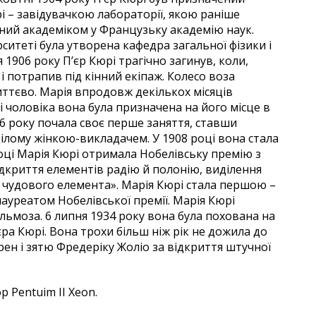
 – завідувачкою лабораторії, якою раніше
браний академіком у Французьку академію наук.
ситеті була утворена кафедра загальної фізики і
 1906 року П’єр Кюрі трагічно загинув, коли,
і потрапив під кінний екіпаж. Колесо воза
ттєво. Марія впродовж декількох місяців
лі чоловіка вона була призначена на його місце в
06 року почала своє перше заняття, ставши
 цілому жінкою-викладачем. У 1908 році вона стала
оці Марія Кюрі отримала Нобелівську премію з
 відкриття елементів радію й полонію, виділення
 чудового елемента». Марія Кюрі стала першою –
 лауреатом Нобелівської премії. Марія Кюрі
льмоза. 6 липня 1934 року вона була похована на
єра Кюрі. Вона трохи більш ніж рік не дожила до
Ірен і зятю Фредеріку Жоліо за відкриття штучної
р Pentuim II Xeon.