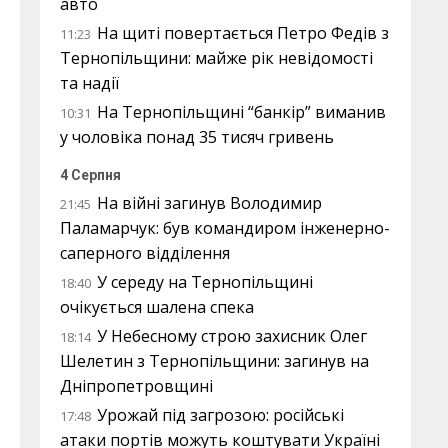
авто
На щиті повертається Петро Федів з
11:23
Тернопільщини: майже рік невідомості
та надії
На Тернопільщині “банкір” виманив
10:31
у чоловіка понад 35 тисяч гривень
4 Серпня
На війні загинув Володимир
21:45
Паламарчук: був командиром інженерно-
саперного відділення
У середу на Тернопільщині
18:40
очікується шалена спека
У Небесному строю захисник Олег
18:14
Шелетин з Тернопільщини: загинув на
Дніпропетровщині
Урожай під загрозою: російські
17:48
атаки портів можуть коштувати Україні