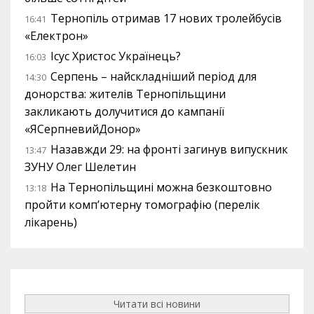
Тернопіль отримав 17 нових тролейбусів
16:41
«Електрон»
Ісус Христос Українець?
16:03
Серпень – найскладніший період для
14:30
донорства: жителів Тернопільщини
закликають долучитися до кампанії
«ЯСерпневийДонор»
Назавжди 29: на фронті загинув випускник
13:47
ЗУНУ Олег Шелетин
На Тернопільщині можна безкоштовно
13:18
пройти комп’ютерну томографію (перелік
лікарень)
Читати всі новини