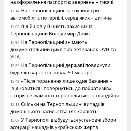
на оформлення паспортів: звернень – тисячі
На Тернопільщині зіткнулися три
17:14
автомобілі: є потерпілі, серед яких – дитина
Відійшов у Вічність захисник із
17:00
Тернопільщини Володимир Дичко
На Тернопільщині знімають
16:56
документальний цикл про ветеранок ОУН та
УПА
На Тернопільщині державі повернули
16:20
будівлю вартістю понад 50 млн грн
«Після поранення лише одне бажання –
15:43
відновитися і повернутись до побратимів»:
історія незламного тернопільського гвардійця
Скільки на Тернопільщині випадків
15:11
домашнього насильства і як карають
У Тернополі відбудуться установчі збори
15:09
асоціації нащадків українських жертв