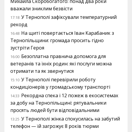
Михайла Скоробогатого: понад два роки
вважали зниклим безвісти
У Тернополі зафіксували температурний
17:18
рекорд
На щиті повертається Іван Карабаник з
16:48
Тернопільщини: громада просить гідно
зустріти Героя
Безоплатна правнича допомога для
16:00
ветеранів та їхніх родин: які послуги можна
отримати та як звернутися
У Тернополі перевірили роботу
15:10
кондиціонерів у громадському транспорті
Рекордна спека і 12 пожеж в екосистемах
14:33
за добу на Тернопільщині: рятувальники
просять людей бути відповідальними
У Тернополі жінка спокусилась на забутий
13:25
телефон — їй загрожує 8 років тюрми