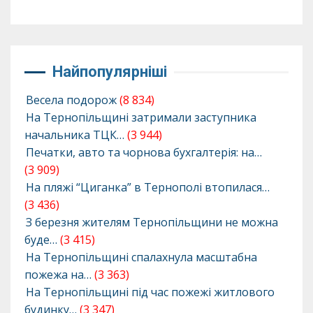
Найпопулярніші
Весела подорож
(8 834)
На Тернопільщині затримали заступника
начальника ТЦК…
(3 944)
Печатки, авто та чорнова бухгалтерія: на…
(3 909)
На пляжі “Циганка” в Тернополі втопилася…
(3 436)
З березня жителям Тернопільщини не можна
буде…
(3 415)
На Тернопільщині спалахнула масштабна
пожежа на…
(3 363)
На Тернопільщині під час пожежі житлового
будинку…
(3 347)