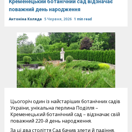
Кременецький ботанічний сад відзначає
поважний день народження
Антоніна Коляда
5 Червня, 2026
1 min read
Цьогоріч один із найстаріших ботанічних садів
України, унікальна перлина Поділля –
Кременецький ботанічний сад – відзначає свій
поважний 220-й день народження.
За ці два століття Сад бачив злети й падіння.