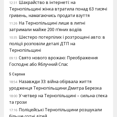
Шахрайство в інтернеті: на
12:31
Тернопільщині жінка втратила понад 63 тисячі
гривень, намагаючись продати взуття
На Тернопільщині лише в липні
11:26
затримали майже 200 п’яних водіїв
Шестеро потерпілих і розтрощені авто: в
10:35
поліції розповіли деталі ДТП на
Тернопільщині
Свято нового врожаю: Преображення
09:13
Господнє або Яблучний Спас
5 Серпня
Назавжди 33: війна обірвала життя
18:54
уродженця Тернопільщини Дмитра Березка
У четвер на Тернопільщині – сильна спека
18:00
та грози
Поліцейські Тернопільщини розшукали
17:16
більше сотні дітей