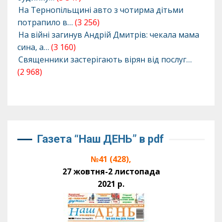
На Тернопільщині авто з чотирма дітьми
потрапило в…
(3 256)
На війні загинув Андрій Дмитрів: чекала мама
сина, а…
(3 160)
Священники застерігають вірян від послуг…
(2 968)
Газета “Наш ДЕНЬ” в pdf
№41 (428),
27 жовтня-2 листопада
2021 р.