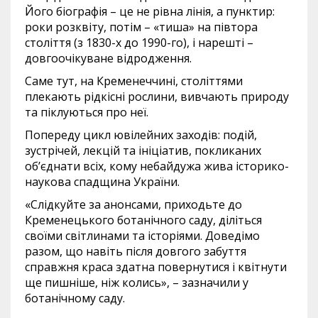
Його біографія – це не рівна лінія, а пунктир:
роки розквіту, потім – «тиша» на півтора
століття (з 1830-х до 1990-го), і нарешті –
довгоочікуване відродження.
Саме тут, на Кременеччині, століттями
плекають рідкісні рослини, вивчають природу
та піклуються про неї.
Попереду цикл ювілейних заходів: подій,
зустрічей, лекцій та ініціатив, покликаних
об’єднати всіх, кому небайдужа жива історико-
наукова спадщина України.
«Слідкуйте за анонсами, приходьте до
Кременецького ботанічного саду, діліться
своїми світлинами та історіями. Доведімо
разом, що навіть після довгого забуття
справжня краса здатна повернутися і квітнути
ще пишніше, ніж колись», – зазначили у
ботанічному саду.