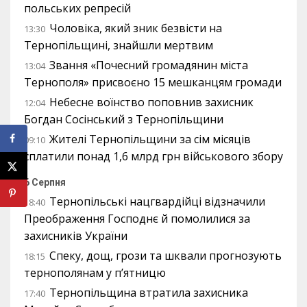
польських репресій
Чоловіка, який зник безвісти на
13:30
Тернопільщині, знайшли мертвим
Звання «Почесний громадянин міста
13:04
Тернополя» присвоєно 15 мешканцям громади
Небесне воїнство поповнив захисник
12:04
Богдан Сосінський з Тернопільщини
Жителі Тернопільщини за сім місяців
09:10
сплатили понад 1,6 млрд грн військового збору
6 Серпня
Тернопільські нацгвардійці відзначили
18:40
Преображення Господнє й помолилися за
захисників України
Спеку, дощ, грози та шквали прогнозують
18:15
тернополянам у п’ятницю
Тернопільщина втратила захисника
17:40