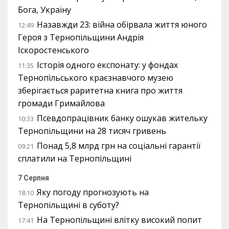
Бога, Україну
Назавжди 23: війна обірвала життя юного
12:49
Героя з Тернопільщини Андрія
Іскоростенського
Історія одного експонату: у фондах
11:35
Тернопільського краєзнавчого музею
зберігається раритетна книга про життя
громади Гримайлова
Псевдопрацівник банку ошукав жительку
10:33
Тернопільщини на 28 тисяч гривень
Понад 5,8 млрд грн на соціальні гарантії
09:21
сплатили на Тернопільщині
7 Серпня
Яку погоду прогнозують на
18:10
Тернопільщині в суботу?
На Тернопільщині влітку високий попит
17:41