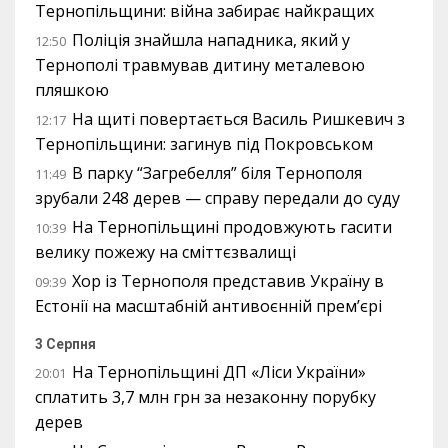
Тернопільщини: війна забирає найкращих
Поліція знайшла нападника, який у
12:50
Тернополі травмував дитину металевою
пляшкою
На щиті повертається Василь Ришкевич з
12:17
Тернопільщини: загинув під Покровськом
В парку “Загребелля” біля Тернополя
11:49
зрубали 248 дерев — справу передали до суду
На Тернопільщині продовжують гасити
10:39
велику пожежу на сміттєзвалищі
Хор із Тернополя представив Україну в
09:39
Естонії на масштабній антивоєнній прем’єрі
3 Серпня
На Тернопільщині ДП «Ліси України»
20:01
сплатить 3,7 млн грн за незаконну порубку
дерев