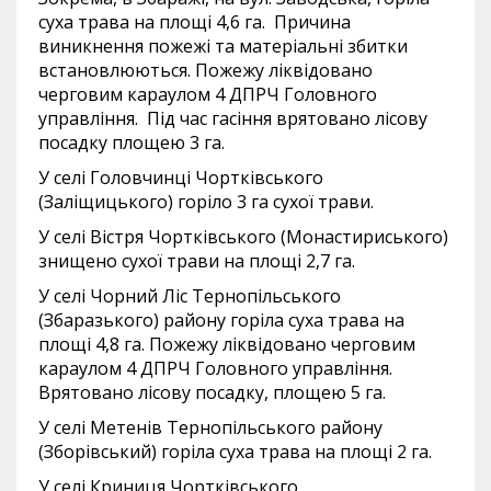
суха трава на площі 4,6 га. Причина
виникнення пожежі та матеріальні збитки
встановлюються. Пожежу ліквідовано
черговим караулом 4 ДПРЧ Головного
управління. Під час гасіння врятовано лісову
посадку площею 3 га.
У селі Головчинці Чортківського
(Заліщицького) горіло 3 га сухої трави.
У селі Вістря Чортківського (Монастириського)
знищено сухої трави на площі 2,7 га.
У селі Чорний Ліс Тернопільського
(Збаразького) району горіла суха трава на
площі 4,8 га. Пожежу ліквідовано черговим
караулом 4 ДПРЧ Головного управління.
Врятовано лісову посадку, площею 5 га.
У селі Метенів Тернопільського району
(Зборівський) горіла суха трава на площі 2 га.
У селі Криниця Чортківського