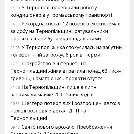
У Тернополі перевірили роботу
15:10
кондиціонерів у громадському транспорті
Рекордна спека і 12 пожеж в екосистемах
14:33
за добу на Тернопільщині: рятувальники
просять людей бути відповідальними
У Тернополі жінка спокусилась на забутий
13:25
телефон — їй загрожує 8 років тюрми
Шахрайство в інтернеті: на
12:31
Тернопільщині жінка втратила понад 63 тисячі
гривень, намагаючись продати взуття
На Тернопільщині лише в липні
11:26
затримали майже 200 п’яних водіїв
Шестеро потерпілих і розтрощені авто: в
10:35
поліції розповіли деталі ДТП на
Тернопільщині
Свято нового врожаю: Преображення
09:13