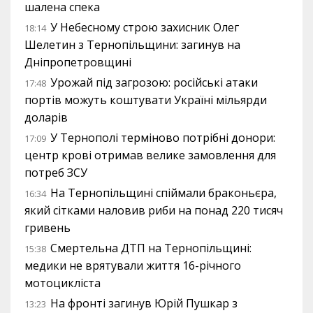
шалена спека
У Небесному строю захисник Олег
18:14
Шелетин з Тернопільщини: загинув на
Дніпропетровщині
Урожай під загрозою: російські атаки
17:48
портів можуть коштувати Україні мільярди
доларів
У Тернополі терміново потрібні донори:
17:09
центр крові отримав велике замовлення для
потреб ЗСУ
На Тернопільщині спіймали браконьєра,
16:34
який сітками наловив риби на понад 220 тисяч
гривень
Смертельна ДТП на Тернопільщині:
15:38
медики не врятували життя 16-річного
мотоцикліста
На фронті загинув Юрій Пушкар з
13:23