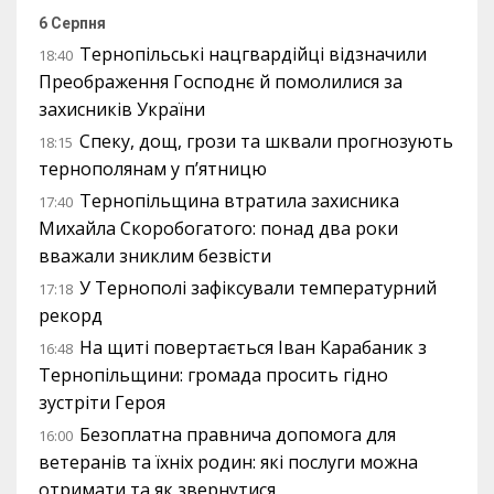
6 Серпня
Тернопільські нацгвардійці відзначили
18:40
Преображення Господнє й помолилися за
захисників України
Спеку, дощ, грози та шквали прогнозують
18:15
тернополянам у п’ятницю
Тернопільщина втратила захисника
17:40
Михайла Скоробогатого: понад два роки
вважали зниклим безвісти
У Тернополі зафіксували температурний
17:18
рекорд
На щиті повертається Іван Карабаник з
16:48
Тернопільщини: громада просить гідно
зустріти Героя
Безоплатна правнича допомога для
16:00
ветеранів та їхніх родин: які послуги можна
отримати та як звернутися