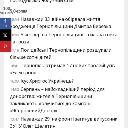
Господнє або Яблучний Спас
100
5 Серпня
SHARES
Назавжди 33: війна обірвала життя
18:54
уродженця Тернопільщини Дмитра Березка
100
У четвер на Тернопільщині – сильна спека
18:00
та грози
Поліцейські Тернопільщини розшукали
17:16
більше сотні дітей
Тернопіль отримав 17 нових тролейбусів
16:41
«Електрон»
Ісус Христос Українець?
16:03
Серпень – найскладніший період для
14:30
донорства: жителів Тернопільщини
закликають долучитися до кампанії
«ЯСерпневийДонор»
Назавжди 29: на фронті загинув випускник
13:47
ЗУНУ Олег Шелетин