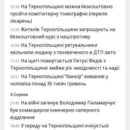
На Тернопільщині можна безкоштовно
13:18
пройти комп’ютерну томографію (перелік
лікарень)
Жителів Тернопільщини запрошують на
12:30
безкоштовний курс з нацспротиву
На Тернопільщині рятувальники
12:04
звільнили людину з понівеченого в ДТП авто
На щиті повертається Петро Федів з
11:23
Тернопільщини: майже рік невідомості та надії
На Тернопільщині “банкір” виманив у
10:31
чоловіка понад 35 тисяч гривень
4 Серпня
На війні загинув Володимир Паламарчук:
21:45
був командиром інженерно-саперного
відділення
У середу на Тернопільщині очікується
18:40