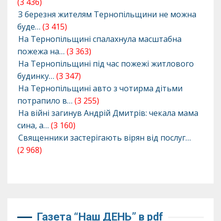
(3 436)
З березня жителям Тернопільщини не можна
буде…
(3 415)
На Тернопільщині спалахнула масштабна
пожежа на…
(3 363)
На Тернопільщині під час пожежі житлового
будинку…
(3 347)
На Тернопільщині авто з чотирма дітьми
потрапило в…
(3 255)
На війні загинув Андрій Дмитрів: чекала мама
сина, а…
(3 160)
Священники застерігають вірян від послуг…
(2 968)
Газета “Наш ДЕНЬ” в pdf