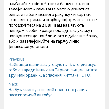
пам’ятайте, співробітники банку ніколи не
телефонують клієнтам з метою дізнатися
реквізити банківського рахунку чи картки;
якщо ви отримали подібну інформацію, то не
погоджуйтеся на дії, які вам нав’язують
невідомі особи, краще покладіть слухавку і
навідайтеся до найближчого відділення банку,
або ж зателефонуйте на гарячу лінію
фінансової установи.
Previous:
Continue
Найвищої шани заслуговують ті, хто ризикує
собою заради інших: на Тернопільщині вп’яте
Reading
вручили орден «За спасіння життя» (ФОТО)
Next:
На Бучаччині у сніговий полон потрапив
пасажирський автобус