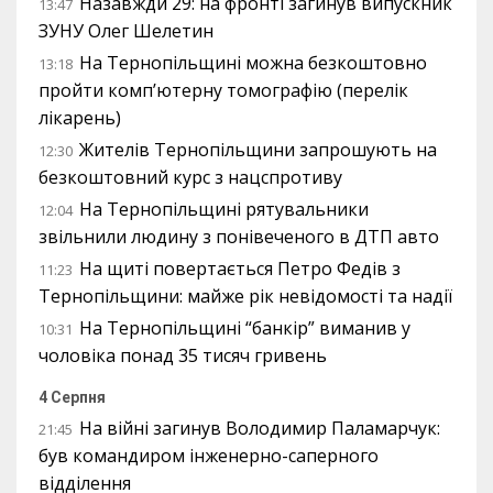
Назавжди 29: на фронті загинув випускник
13:47
ЗУНУ Олег Шелетин
На Тернопільщині можна безкоштовно
13:18
пройти комп’ютерну томографію (перелік
лікарень)
Жителів Тернопільщини запрошують на
12:30
безкоштовний курс з нацспротиву
На Тернопільщині рятувальники
12:04
звільнили людину з понівеченого в ДТП авто
На щиті повертається Петро Федів з
11:23
Тернопільщини: майже рік невідомості та надії
На Тернопільщині “банкір” виманив у
10:31
чоловіка понад 35 тисяч гривень
4 Серпня
На війні загинув Володимир Паламарчук:
21:45
був командиром інженерно-саперного
відділення