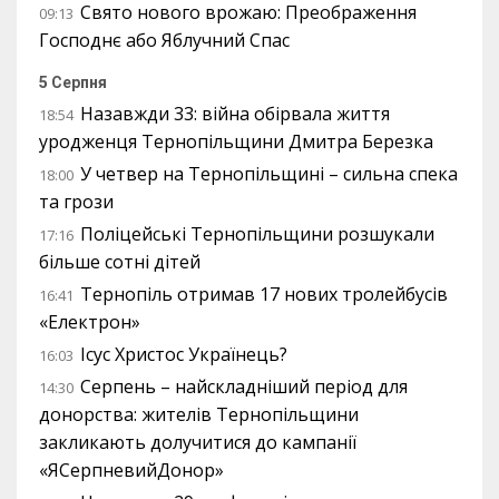
Свято нового врожаю: Преображення
09:13
Господнє або Яблучний Спас
5 Серпня
Назавжди 33: війна обірвала життя
18:54
уродженця Тернопільщини Дмитра Березка
У четвер на Тернопільщині – сильна спека
18:00
та грози
Поліцейські Тернопільщини розшукали
17:16
більше сотні дітей
Тернопіль отримав 17 нових тролейбусів
16:41
«Електрон»
Ісус Христос Українець?
16:03
Серпень – найскладніший період для
14:30
донорства: жителів Тернопільщини
закликають долучитися до кампанії
«ЯСерпневийДонор»