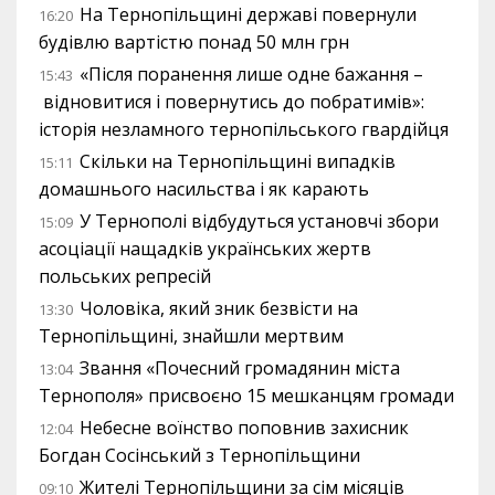
На Тернопільщині державі повернули
16:20
будівлю вартістю понад 50 млн грн
«Після поранення лише одне бажання –
15:43
відновитися і повернутись до побратимів»:
історія незламного тернопільського гвардійця
Скільки на Тернопільщині випадків
15:11
домашнього насильства і як карають
У Тернополі відбудуться установчі збори
15:09
асоціації нащадків українських жертв
польських репресій
Чоловіка, який зник безвісти на
13:30
Тернопільщині, знайшли мертвим
Звання «Почесний громадянин міста
13:04
Тернополя» присвоєно 15 мешканцям громади
Небесне воїнство поповнив захисник
12:04
Богдан Сосінський з Тернопільщини
Жителі Тернопільщини за сім місяців
09:10