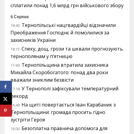
сплатили понад 1,6 млрд грн військового збору
6 Серпня
Тернопільські нацгвардійці відзначили
18:40
Преображення Господнє й помолилися за
захисників України
Спеку, дощ, грози та шквали прогнозують
18:15
тернополянам у п’ятницю
Тернопільщина втратила захисника
17:40
Михайла Скоробогатого: понад два роки
вважали зниклим безвісти
У Тернополі зафіксували температурний
17:18
рекорд
На щиті повертається Іван Карабаник з
16:48
Тернопільщини: громада просить гідно
зустріти Героя
Безоплатна правнича допомога для
16:00