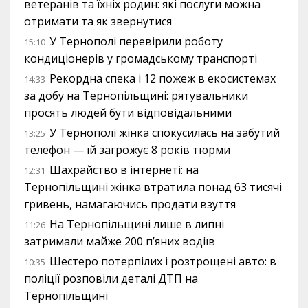
ветеранів та їхніх родин: які послуги можна
отримати та як звернутися
У Тернополі перевірили роботу
15:10
кондиціонерів у громадському транспорті
Рекордна спека і 12 пожеж в екосистемах
14:33
за добу на Тернопільщині: рятувальники
просять людей бути відповідальними
У Тернополі жінка спокусилась на забутий
13:25
телефон — їй загрожує 8 років тюрми
Шахрайство в інтернеті: на
12:31
Тернопільщині жінка втратила понад 63 тисячі
гривень, намагаючись продати взуття
На Тернопільщині лише в липні
11:26
затримали майже 200 п’яних водіїв
Шестеро потерпілих і розтрощені авто: в
10:35
поліції розповіли деталі ДТП на
Тернопільщині