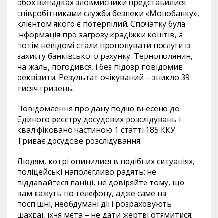
обох випадках зловмисники представилися
співробітниками служби безпеки «Монобанку»,
клієнтом якого є потерпілий. Спочатку була
інформація про загрозу крадіжки коштів, а
потім невідомі стали пропонувати послуги із
захисту банківського рахунку. Тернополянин,
на жаль, погодився, і без підозр повідомив
реквізити. Результат очікуваний – зникло 39
тисяч гривень.
Повідомлення про дану подію внесено до
Єдиного реєстру досудових розслідувань і
кваліфіковано частиною 1 статті 185 ККУ.
Триває досудове розслідування.
Людям, котрі опинилися в подібних ситуаціях,
поліцейські наполегливо радять: не
піддавайтеся паніці, не довіряйте тому, що
вам кажуть по телефону, адже саме на
поспішні, необдумані дії і розраховують
шахраї, їхня мета – не дати жертві отямитися;