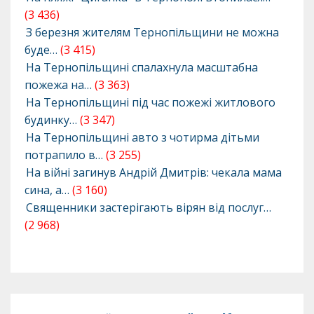
(3 436)
З березня жителям Тернопільщини не можна
буде…
(3 415)
На Тернопільщині спалахнула масштабна
пожежа на…
(3 363)
На Тернопільщині під час пожежі житлового
будинку…
(3 347)
На Тернопільщині авто з чотирма дітьми
потрапило в…
(3 255)
На війні загинув Андрій Дмитрів: чекала мама
сина, а…
(3 160)
Священники застерігають вірян від послуг…
(2 968)