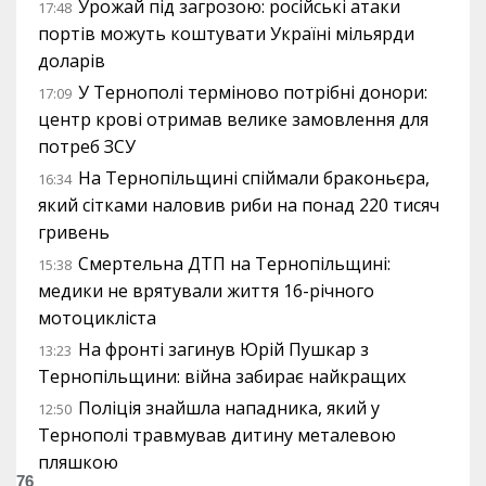
Урожай під загрозою: російські атаки
17:48
портів можуть коштувати Україні мільярди
доларів
У Тернополі терміново потрібні донори:
17:09
центр крові отримав велике замовлення для
потреб ЗСУ
На Тернопільщині спіймали браконьєра,
16:34
який сітками наловив риби на понад 220 тисяч
гривень
Смертельна ДТП на Тернопільщині:
15:38
медики не врятували життя 16-річного
мотоцикліста
На фронті загинув Юрій Пушкар з
13:23
Тернопільщини: війна забирає найкращих
Поліція знайшла нападника, який у
12:50
Тернополі травмував дитину металевою
пляшкою
76