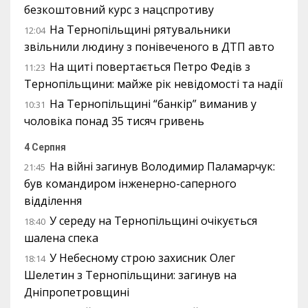
безкоштовний курс з нацспротиву
На Тернопільщині рятувальники
12:04
звільнили людину з понівеченого в ДТП авто
На щиті повертається Петро Федів з
11:23
Тернопільщини: майже рік невідомості та надії
На Тернопільщині “банкір” виманив у
10:31
чоловіка понад 35 тисяч гривень
4 Серпня
На війні загинув Володимир Паламарчук:
21:45
був командиром інженерно-саперного
відділення
У середу на Тернопільщині очікується
18:40
шалена спека
У Небесному строю захисник Олег
18:14
Шелетин з Тернопільщини: загинув на
Дніпропетровщині