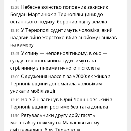
Небесне воїнство поповнив захисник
15:29
Богдан Мартинюк з Тернопільщини: до
останнього подиху боронив рідну землю
У Тернополі судитимуть чоловіка, який
15:19
надзвичайно жорстоко вбив знайому і знімав
на камеру
У спину — неповнолітньому, в око —
13:45
сусіду: тернополянина судитимуть за
стрілянину з пневматичного пістолета
Одруження наосліп за $7000: як жінка з
13:00
Тернопільщини допомагала чоловікам
уникати мобілізації
На війні загинув Юрій Лошньовський з
12:19
Тернопільщини: ростиме без тата донька
Рятувальники другу добу гасять
11:50
масштабну пожежу на Малашівському
сміттєзвалищі біля Тернополя