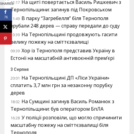
На щиті повертається Василь Ришкевич з
12:17
SHARES
Тернопільщини: загинув під Покровськом
В парку “Загребелля” біля Тернополя
76
11:49
зрубали 248 дерев — справу передали до суду
На Тернопільщині продовжують гасити
10:39
велику пожежу на сміттєзвалищі
Хор із Тернополя представив Україну в
09:39
Естонії на масштабній антивоєнній прем’єрі
3 Серпня
На Тернопільщині ДП «Ліси України»
20:01
сплатить 3,7 млн грн за незаконну порубку
дерев
На Сумщині загинув Василь Романюк з
18:02
Тернопільщини: був оператором БпЛА
У поліції розповіли, що могло спричинити
16:28
масштабну пожежу на сміттєзвалищі біля
Тернополя