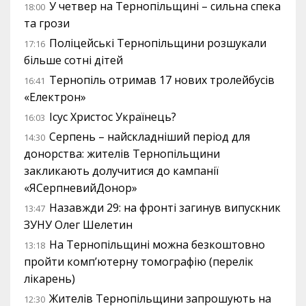
У четвер на Тернопільщині – сильна спека
18:00
та грози
Поліцейські Тернопільщини розшукали
17:16
більше сотні дітей
Тернопіль отримав 17 нових тролейбусів
16:41
«Електрон»
Ісус Христос Українець?
16:03
Серпень – найскладніший період для
14:30
донорства: жителів Тернопільщини
закликають долучитися до кампанії
«ЯСерпневийДонор»
Назавжди 29: на фронті загинув випускник
13:47
ЗУНУ Олег Шелетин
На Тернопільщині можна безкоштовно
13:18
пройти комп’ютерну томографію (перелік
лікарень)
Жителів Тернопільщини запрошують на
12:30