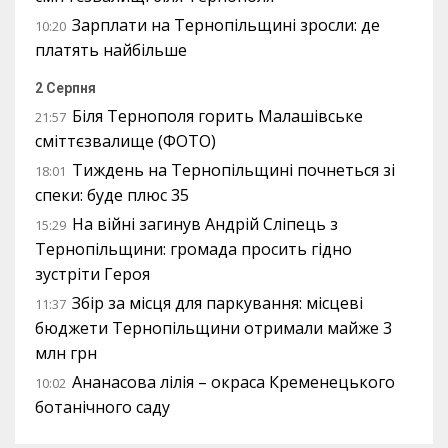
Зарплати на Тернопільщині зросли: де
10:20
платять найбільше
2 Серпня
Біля Тернополя горить Малашівське
21:57
сміттєзвалище (ФОТО)
Тиждень на Тернопільщині почнеться зі
18:01
спеки: буде плюс 35
На війні загинув Андрій Сліпець з
15:29
Тернопільщини: громада просить гідно
зустріти Героя
Збір за місця для паркування: місцеві
11:37
бюджети Тернопільщини отримали майже 3
млн грн
Ананасова лілія – окраса Кременецького
10:02
ботанічного саду