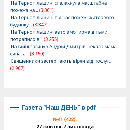
На Тернопільщині спалахнула масштабна
пожежа на…
(3 361)
На Тернопільщині під час пожежі житлового
будинку…
(3 347)
На Тернопільщині авто з чотирма дітьми
потрапило в…
(3 255)
На війні загинув Андрій Дмитрів: чекала мама
сина, а…
(3 160)
Священники застерігають вірян від послуг…
(2 967)
Газета “Наш ДЕНЬ” в pdf
№41 (428),
27 жовтня-2 листопада