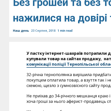
Без грошей та без т
нажилися на довірі
Наш день
23 Серпня, 2018
1 min read
У пастку інтернет-шахраїв потрапили 
купували товар на сайтах продажу, на
комунікації поліції Тернопільської облас
32-річна тернополянка вирішила придбати
покупцем оплатила товар, а взуття так і 
схемою, щезло з сумнозвісного сайту прод
Не приїхав до 34-річного мешканця краю і
хоча гроші за нього аферист-продавець с