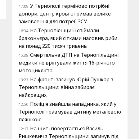
У Тернополі терміново потрібні
17:09
донори: центр крові отримав велике
замовлення для потреб ЗСУ
На Тернопільщині спіймали
16:34
браконьєра, який сітками наловив риби
на понад 220 тисяч гривень
Смертельна ДТП на Тернопільщині:
15:38
медики не врятували життя 16-річного
мотоцикліста
На фронті загинув Юрій Пушкар з
13:23
Тернопільщини: війна забирає
найкращих
Поліція знайшла нападника, який у
12:50
Тернополі травмував дитину металевою
пляшкою
На щиті повертається Василь
12:17
Ришкевич з Тернопільщини: загинув під