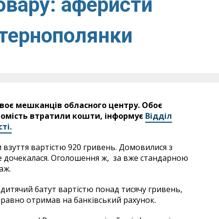
овару: аферисти
 тернополянки
двоє мешканців обласного центру. Обоє
томість втратили кошти, інформує
Відділ
ті.
 взуття вартістю 920 гривень. Домовилися з
не дочекалася. Оголошення ж, за вже стандарною
аж.
 дитячий батут вартістю понад тисячу гривень,
правно отримав на банківський рахунок.