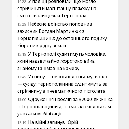
У поліції розповіли, що могло
16:28
спричинити масштабну пожежу на
сміттєзвалищі біля Тернополя
Небесне воїнство поповнив
15:29
захисник Богдан Мартинюк з
Тернопільщини: до останнього подиху
боронив рідну землю
У Тернополі судитимуть чоловіка,
15:19
який надзвичайно жорстоко вбив
знайому і знімав на камеру
У спину — неповнолітньому, в око
13:45
— сусіду: тернополянина судитимуть за
стрілянину з пневматичного пістолета
Одруження наосліп за $7000: як жінка
13:00
з Тернопільщини допомагала чоловікам
уникати мобілізації
На війні загинув Юрій
12:19