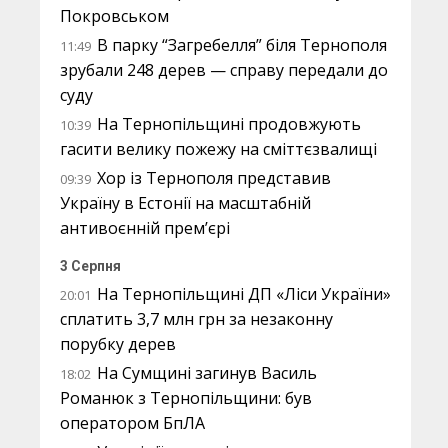
Покровськом
В парку “Загребелля” біля Тернополя
11:49
зрубали 248 дерев — справу передали до
суду
На Тернопільщині продовжують
10:39
гасити велику пожежу на сміттєзвалищі
Хор із Тернополя представив
09:39
Україну в Естонії на масштабній
антивоєнній прем’єрі
3 Серпня
На Тернопільщині ДП «Ліси України»
20:01
сплатить 3,7 млн грн за незаконну
порубку дерев
На Сумщині загинув Василь
18:02
Романюк з Тернопільщини: був
оператором БпЛА