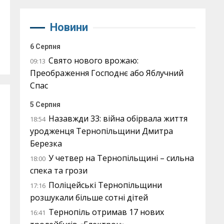
Новини
6 Серпня
Свято нового врожаю:
09:13
Преображення Господнє або Яблучний
Спас
5 Серпня
Назавжди 33: війна обірвала життя
18:54
уродженця Тернопільщини Дмитра
Березка
У четвер на Тернопільщині – сильна
18:00
спека та грози
Поліцейські Тернопільщини
17:16
розшукали більше сотні дітей
Тернопіль отримав 17 нових
16:41