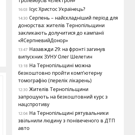
тролейбусів «Електрон»
Ісус Христос Українець?
16:03
Серпень – найскладніший період для
14:30
донорства: жителів Тернопільщини
закликають долучитися до кампанії
«ЯСерпневийДонор»
Назавжди 29: на фронті загинув
13:47
випускник ЗУНУ Олег Шелетин
На Тернопільщині можна
13:18
безкоштовно пройти комп’ютерну
томографію (перелік лікарень)
Жителів Тернопільщини
12:30
запрошують на безкоштовний курс з
нацспротиву
На Тернопільщині рятувальники
12:04
звільнили людину з понівеченого в ДТП
авто