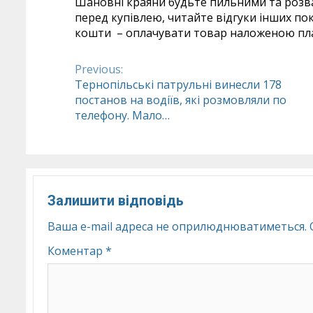
Шановні краяни будьте пильними та розв
перед купівлею, читайте відгуки інших по
кошти – оплачувати товар наложеною пл
Previous:
Continue
Тернопільські патрульні винесли 178
постанов на водіїв, які розмовляли по
Reading
телефону. Мало…
Залишити відповідь
Ваша e-mail адреса не оприлюднюватиметься.
Коментар
*