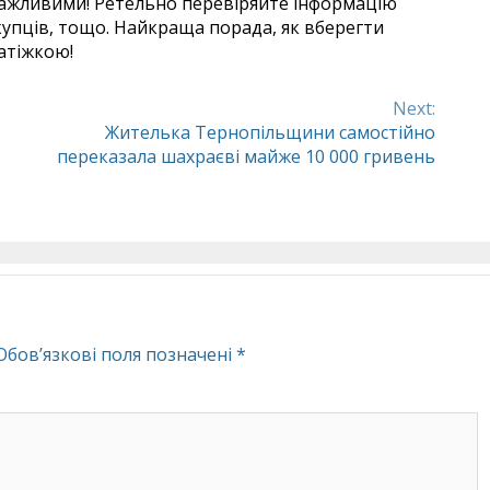
ажливими! Ретельно перевіряйте інформацію
купців, тощо. Найкраща порада, як вберегти
атіжкою!
Next:
Жителька Тернопільщини самостійно
переказала шахраєві майже 10 000 гривень
Обов’язкові поля позначені
*