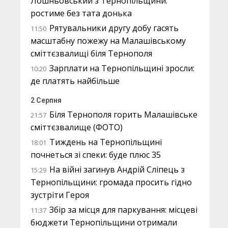
Лошньовський з Тернопільщини:
ростиме без тата донька
Рятувальники другу добу гасять
11:50
масштабну пожежу на Малашівському
сміттєзвалищі біля Тернополя
Зарплати на Тернопільщині зросли:
10:20
де платять найбільше
2 Серпня
Біля Тернополя горить Малашівське
21:57
сміттєзвалище (ФОТО)
Тиждень на Тернопільщині
18:01
почнеться зі спеки: буде плюс 35
На війні загинув Андрій Сліпець з
15:29
Тернопільщини: громада просить гідно
зустріти Героя
Збір за місця для паркування: місцеві
11:37
бюджети Тернопільщини отримали