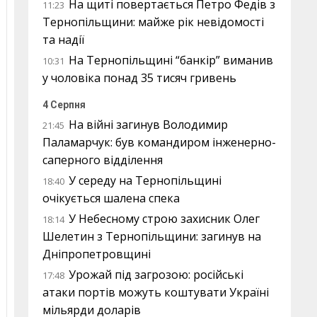
На щиті повертається Петро Федів з
11:23
Тернопільщини: майже рік невідомості
та надії
На Тернопільщині “банкір” виманив
10:31
у чоловіка понад 35 тисяч гривень
4 Серпня
На війні загинув Володимир
21:45
Паламарчук: був командиром інженерно-
саперного відділення
У середу на Тернопільщині
18:40
очікується шалена спека
У Небесному строю захисник Олег
18:14
Шелетин з Тернопільщини: загинув на
Дніпропетровщині
Урожай під загрозою: російські
17:48
атаки портів можуть коштувати Україні
мільярди доларів