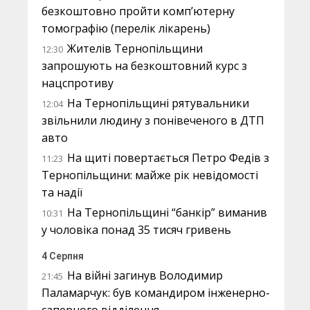
безкоштовно пройти комп’ютерну
томографію (перелік лікарень)
Жителів Тернопільщини
12:30
запрошують на безкоштовний курс з
нацспротиву
На Тернопільщині рятувальники
12:04
звільнили людину з понівеченого в ДТП
авто
На щиті повертається Петро Федів з
11:23
Тернопільщини: майже рік невідомості
та надії
На Тернопільщині “банкір” виманив
10:31
у чоловіка понад 35 тисяч гривень
4 Серпня
На війні загинув Володимир
21:45
Паламарчук: був командиром інженерно-