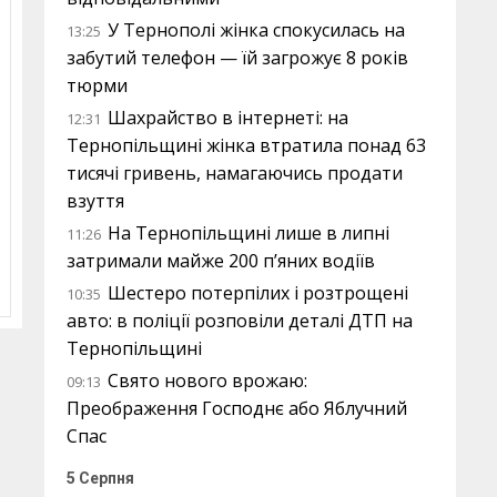
У Тернополі жінка спокусилась на
13:25
забутий телефон — їй загрожує 8 років
тюрми
Шахрайство в інтернеті: на
12:31
Тернопільщині жінка втратила понад 63
тисячі гривень, намагаючись продати
взуття
На Тернопільщині лише в липні
11:26
затримали майже 200 п’яних водіїв
Шестеро потерпілих і розтрощені
10:35
авто: в поліції розповіли деталі ДТП на
Тернопільщині
Свято нового врожаю:
09:13
Преображення Господнє або Яблучний
Спас
5 Серпня