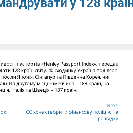
андрувати у 128 краї
ивості паспортів «Henley Passport Index», передає
ати 128 країн світу. 40 сходинку Україна поділяє з
 посіли Японія, Сінгапур та Південна Корея, чиї
їн. На другому місці Німеччина – 188 країн, на
ія, Італія та Швеція – 187 країн.
Next:
ток
ЄС хоче створити фінансову поліцію та
розвідку