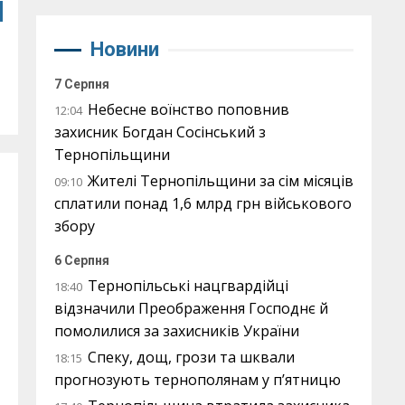
н
Новини
7 Серпня
Небесне воїнство поповнив
12:04
захисник Богдан Сосінський з
Тернопільщини
Жителі Тернопільщини за сім місяців
09:10
сплатили понад 1,6 млрд грн військового
збору
6 Серпня
Тернопільські нацгвардійці
18:40
відзначили Преображення Господнє й
помолилися за захисників України
Спеку, дощ, грози та шквали
18:15
прогнозують тернополянам у п’ятницю