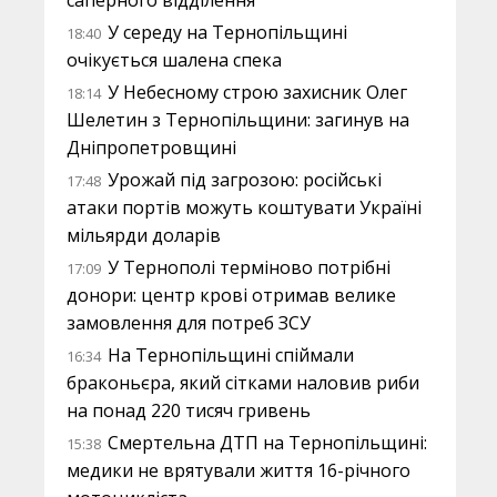
саперного відділення
У середу на Тернопільщині
18:40
очікується шалена спека
У Небесному строю захисник Олег
18:14
Шелетин з Тернопільщини: загинув на
Дніпропетровщині
Урожай під загрозою: російські
17:48
атаки портів можуть коштувати Україні
мільярди доларів
У Тернополі терміново потрібні
17:09
донори: центр крові отримав велике
замовлення для потреб ЗСУ
На Тернопільщині спіймали
16:34
браконьєра, який сітками наловив риби
на понад 220 тисяч гривень
Смертельна ДТП на Тернопільщині:
15:38
медики не врятували життя 16-річного