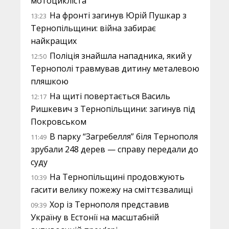
мотоцикліста
На фронті загинув Юрій Пушкар з
13:23
Тернопільщини: війна забирає
найкращих
Поліція знайшла нападника, який у
12:50
Тернополі травмував дитину металевою
пляшкою
На щиті повертається Василь
12:17
Ришкевич з Тернопільщини: загинув під
Покровськом
В парку “Загребелля” біля Тернополя
11:49
зрубали 248 дерев — справу передали до
суду
На Тернопільщині продовжують
10:39
гасити велику пожежу на сміттєзвалищі
Хор із Тернополя представив
09:39
Україну в Естонії на масштабній