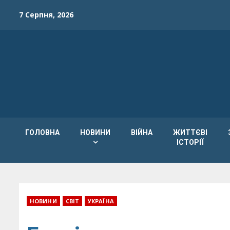
Skip
7 Серпня, 2026
to
content
ГОЛОВНА
НОВИНИ
ВІЙНА
ЖИТТЄВІ
ІСТОРІЇ
НОВИНИ
СВІТ
УКРАЇНА