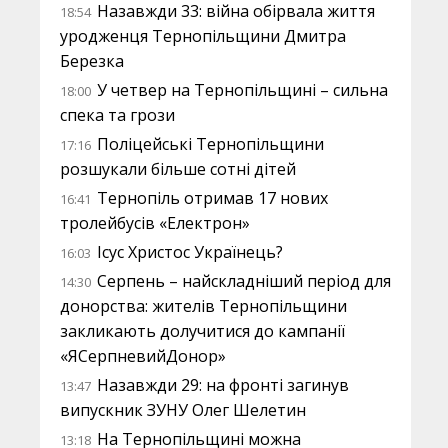
Назавжди 33: війна обірвала життя
18:54
уродженця Тернопільщини Дмитра
Березка
У четвер на Тернопільщині – сильна
18:00
спека та грози
Поліцейські Тернопільщини
17:16
розшукали більше сотні дітей
Тернопіль отримав 17 нових
16:41
тролейбусів «Електрон»
Ісус Христос Українець?
16:03
Серпень – найскладніший період для
14:30
донорства: жителів Тернопільщини
закликають долучитися до кампанії
«ЯСерпневийДонор»
Назавжди 29: на фронті загинув
13:47
випускник ЗУНУ Олег Шелетин
На Тернопільщині можна
13:18