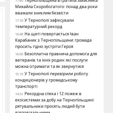
Тернопільщина втратила захисника
17:40
Михайла Скоробогатого: понад два роки
вважали зниклим безвісти
У Тернополі зафіксували
17:18
температурний рекорд
На щиті повертається Іван
16:48
Карабаник з Тернопільщини: громада
просить гідно зустріти Героя
Безоплатна правнича допомога для
16:00
ветеранів та їхніх родин: які послуги
можна отримати та як звернутися
У Тернополі перевірили роботу
15:10
кондиціонерів у громадському
транспорті
Рекордна спека і 12 пожеж в
14:33
екосистемах за добу на Тернопільщині:
рятувальники просять людей бути
відповідальними