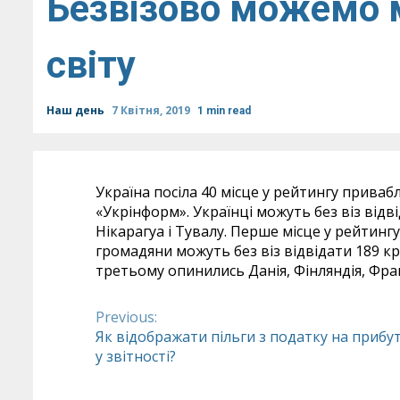
Безвізово можемо м
світу
Наш день
7 Квітня, 2019
1 min read
Україна посіла 40 місце у рейтингу привабл
«Укрінформ». Українці можуть без віз відвід
Нікарагуа і Тувалу. Перше місце у рейтингу
громадяни можуть без віз відвідати 189 кра
третьому опинились Данія, Фінляндія, Франц
Previous:
Continue
Як відображати пільги з податку на прибу
у звітності?
Reading