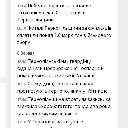
Небесне воїнство поповнив
12:04
захисник Богдан Сосінський з
Тернопільщини
Жителі Тернопільщини за сім місяців
09:10
сплатили понад 1,6 млрд грн військового
збору
6 Серпня
Тернопільські нацгвардійці
18:40
відзначили Преображення Господнє й
помолилися за захисників України
Спеку, дощ, грози та шквали
18:15
прогнозують тернополянам у п’ятницю
Тернопільщина втратила захисника
17:40
Михайла Скоробогатого: понад два роки
вважали зниклим безвісти
У Тернополі зафіксували
17:18