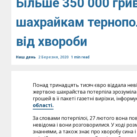
Більше 350 000 гри
шахрайкам тернопо
від хвороби
Наш день
2 Березня, 2020
1 min read
Понад тринадцять тисяч євро віддала нев
жертвою шахрайства потерпіла зрозуміла 
грошей в її пакеті газетні вирізки, інформ
області.
За словами потерпілої, 27 лютого вона пов
невідома і вони розговорилися. У ході ро
знаннями, а також знає про хворобу сина 