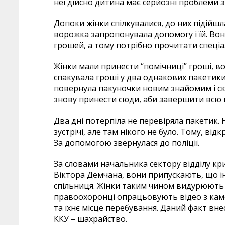
неї дійсно дитина має серйозні проблеми з
Допоки жінки спілкувалися, до них підійш
ворожка запропонувала допомогу і їй. Вона
грошей, а тому потрібно прочитати спеці
Жінки мали принести “помічниці” гроші, во
спакувала гроші у два однакових пакетики
повернула пакуночки новим знайомим і ска
знову принести сюди, аби завершити всю 
Два дні потерпіла не перевіряла пакетик.
зустрічі, але там нікого не було. Тому, ві
За допомогою звернулася до поліції.
За словами начальника сектору відділу кри
Віктора Демчана, вони припускають, що інш
спільниця. Жінки таким чином видурюють 
правоохоронці опрацьовують відео з ка
та їхнє місце перебування. Даний факт вне
ККУ – шахрайство.