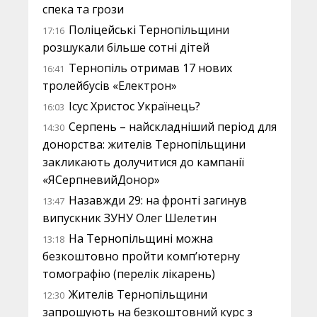
спека та грози
Поліцейські Тернопільщини
17:16
розшукали більше сотні дітей
Тернопіль отримав 17 нових
16:41
тролейбусів «Електрон»
Ісус Христос Українець?
16:03
Серпень – найскладніший період для
14:30
донорства: жителів Тернопільщини
закликають долучитися до кампанії
«ЯСерпневийДонор»
Назавжди 29: на фронті загинув
13:47
випускник ЗУНУ Олег Шелетин
На Тернопільщині можна
13:18
безкоштовно пройти комп’ютерну
томографію (перелік лікарень)
Жителів Тернопільщини
12:30
запрошують на безкоштовний курс з