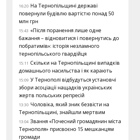
На Тернопільщині державі
16:20
повернули будівлю вартістю понад 50
млн грн
«Після поранення лише одне
15:43
бажання – відновитися і повернутись до
побратимів»: історія незламного
тернопільського гвардійця
Скільки на Тернопільщині випадків
15:11
домашнього насильства і як карають
У Тернополі відбудуться установчі
15:09
збори асоціації нащадків українських
жертв польських репресій
Чоловіка, який зник безвісти на
13:30
Тернопільщині, знайшли мертвим
Звання «Почесний громадянин міста
13:04
Тернополя» присвоєно 15 мешканцям
громади