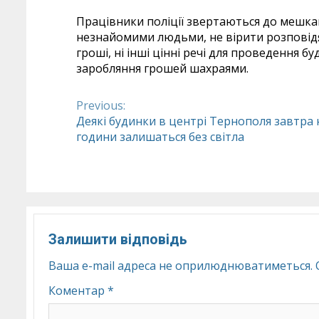
Працівники поліції звертаються до мешканц
незнайомими людьми, не вірити розповідя
гроші, ні інші цінні речі для проведення бу
заробляння грошей шахраями.
Previous:
Continue
Деякі будинки в центрі Тернополя завтра 
години залишаться без світла
Reading
Залишити відповідь
Ваша e-mail адреса не оприлюднюватиметься.
Коментар
*