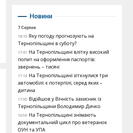
Новини
7 Серпня
Яку погоду прогнозують на
18:10
Тернопільщині в суботу?
На Тернопільщині влітку високий
17:41
попит на оформлення паспортів:
звернень – тисячі
На Тернопільщині зіткнулися три
17:14
автомобілі: є потерпілі, серед яких –
дитина
Відійшов у Вічність захисник із
17:00
Тернопільщини Володимир Дичко
На Тернопільщині знімають
16:56
документальний цикл про ветеранок
ОУН та УПА