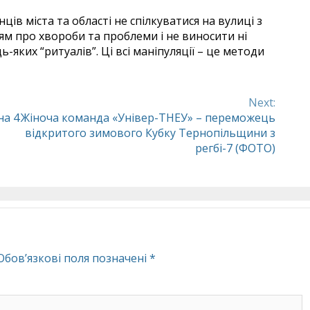
ів міста та області не спілкуватися на вулиці з
м про хвороби та проблеми і не виносити ні
дь-яких “ритуалів”. Ці всі маніпуляції – це методи
Next:
на 4
Жіноча команда «Універ-ТНЕУ» – переможець
відкритого зимового Кубку Тернопільщини з
регбі-7 (ФОТО)
Обов’язкові поля позначені
*