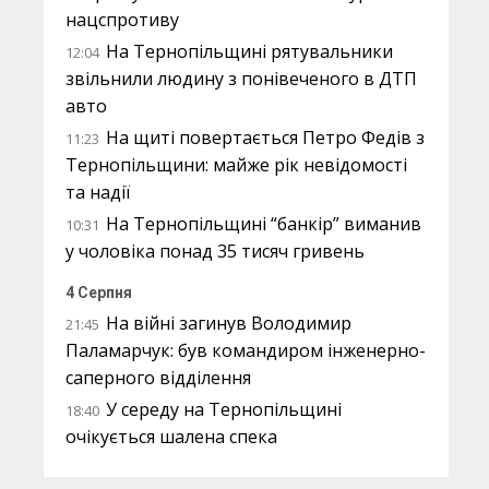
нацспротиву
На Тернопільщині рятувальники
12:04
звільнили людину з понівеченого в ДТП
авто
На щиті повертається Петро Федів з
11:23
Тернопільщини: майже рік невідомості
та надії
На Тернопільщині “банкір” виманив
10:31
у чоловіка понад 35 тисяч гривень
4 Серпня
На війні загинув Володимир
21:45
Паламарчук: був командиром інженерно-
саперного відділення
У середу на Тернопільщині
18:40
очікується шалена спека