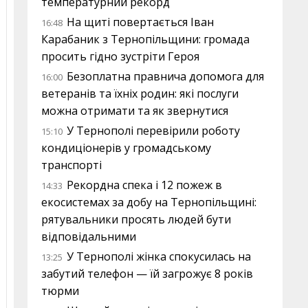
температурний рекорд
На щиті повертається Іван
16:48
Карабаник з Тернопільщини: громада
просить гідно зустріти Героя
Безоплатна правнича допомога для
16:00
ветеранів та їхніх родин: які послуги
можна отримати та як звернутися
У Тернополі перевірили роботу
15:10
кондиціонерів у громадському
транспорті
Рекордна спека і 12 пожеж в
14:33
екосистемах за добу на Тернопільщині:
рятувальники просять людей бути
відповідальними
У Тернополі жінка спокусилась на
13:25
забутий телефон — їй загрожує 8 років
тюрми