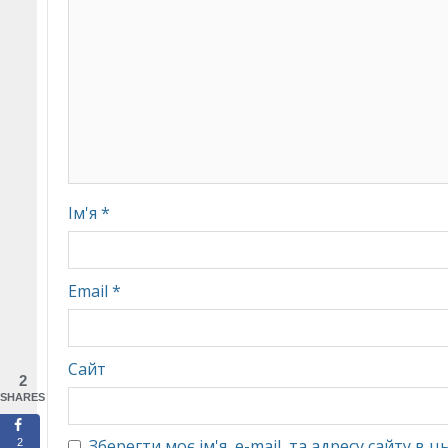
Ім'я
*
Email
*
Сайт
2
SHARES
Зберегти моє ім'я, e-mail, та адресу сайту в
2