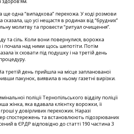
і здоров’ям.
ла ще одна “випадкова” перехожа. У ході розмови
 сказала, що усі нещастя в родинах від “брудних”
альну молитву та провести “ритуал очищення”.
ду та сіль. Коли вони повернулися, ворожка
 і почала над ними щось шепотіти. Потім
зала їх сховати під подушку і на третій день
процедуру.
 На третій день прийшла на місце запланованої
дкривши пакунок, виявила в ньому газетні вирізки.
мінальної поліції Тернопільського відділу поліції
а жінка, яка вдавала клієнтку ворожки, її
гроші у довірливих перехожих. Наразі
мер спостережень та встановлюють підозрюваних
сений в ЄРДР відповідно до статті 190 частина 3