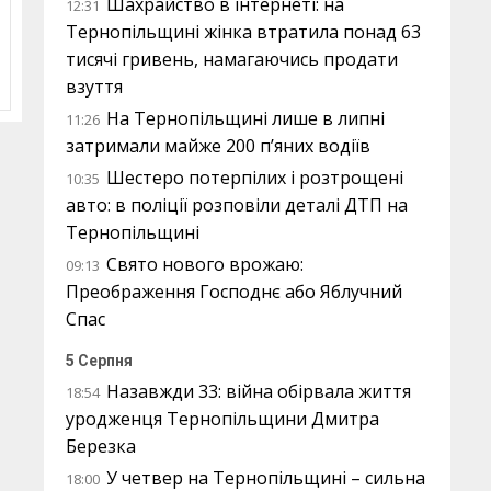
Шахрайство в інтернеті: на
12:31
Тернопільщині жінка втратила понад 63
тисячі гривень, намагаючись продати
взуття
На Тернопільщині лише в липні
11:26
затримали майже 200 п’яних водіїв
Шестеро потерпілих і розтрощені
10:35
авто: в поліції розповіли деталі ДТП на
Тернопільщині
Свято нового врожаю:
09:13
Преображення Господнє або Яблучний
Спас
5 Серпня
Назавжди 33: війна обірвала життя
18:54
уродженця Тернопільщини Дмитра
Березка
У четвер на Тернопільщині – сильна
18:00