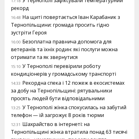
У Тернополі зафіксували температурний
17:18
рекорд
На щиті повертається Іван Карабаник з
16:48
Тернопільщини: громада просить гідно
зустріти Героя
Безоплатна правнича допомога для
16:00
ветеранів та їхніх родин: які послуги можна
отримати та як звернутися
У Тернополі перевірили роботу
15:10
кондиціонерів у громадському транспорті
Рекордна спека і 12 пожеж в екосистемах
14:33
за добу на Тернопільщині: рятувальники
просять людей бути відповідальними
У Тернополі жінка спокусилась на забутий
13:25
телефон — їй загрожує 8 років тюрми
Шахрайство в інтернеті: на
12:31
Тернопільщині жінка втратила понад 63 тисячі