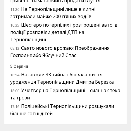
гривень, намагаючись продати взуття
На Тернопільщині лише в липні
11:26
затримали майже 200 п’яних водіїв
Шестеро потерпілих і розтрощені авто: в
10:35
поліції розповіли деталі ДТП на
Тернопільщині
Свято нового врожаю: Преображення
09:13
Господнє або Яблучний Спас
5 Серпня
Назавжди 33: війна обірвала життя
18:54
уродженця Тернопільщини Дмитра Березка
У четвер на Тернопільщині – сильна спека
18:00
та грози
Поліцейські Тернопільщини розшукали
17:16
більше сотні дітей