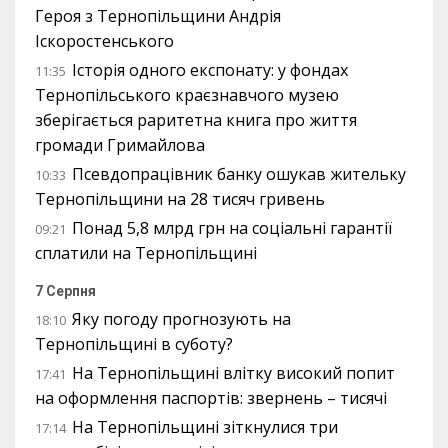
Героя з Тернопільщини Андрія
Іскоростенського
Історія одного експонату: у фондах
11:35
Тернопільського краєзнавчого музею
зберігається раритетна книга про життя
громади Гримайлова
Псевдопрацівник банку ошукав жительку
10:33
Тернопільщини на 28 тисяч гривень
Понад 5,8 млрд грн на соціальні гарантії
09:21
сплатили на Тернопільщині
7 Серпня
Яку погоду прогнозують на
18:10
Тернопільщині в суботу?
На Тернопільщині влітку високий попит
17:41
на оформлення паспортів: звернень – тисячі
На Тернопільщині зіткнулися три
17:14