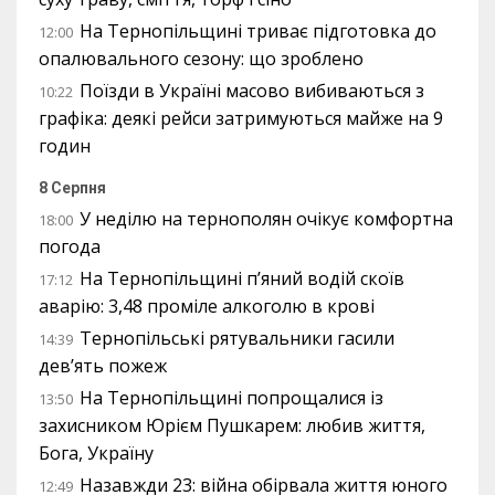
На Тернопільщині триває підготовка до
12:00
опалювального сезону: що зроблено
Поїзди в Україні масово вибиваються з
10:22
графіка: деякі рейси затримуються майже на 9
годин
8 Серпня
У неділю на тернополян очікує комфортна
18:00
погода
На Тернопільщині п’яний водій скоїв
17:12
аварію: 3,48 проміле алкоголю в крові
Тернопільські рятувальники гасили
14:39
дев’ять пожеж
На Тернопільщині попрощалися із
13:50
захисником Юрієм Пушкарем: любив життя,
Бога, Україну
Назавжди 23: війна обірвала життя юного
12:49