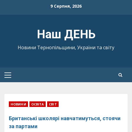
Skip
9 Серпня, 2026
to
content
Наш ДЕНЬ
Новини Тернопільщини, України та світу
Primary
Menu
НОВИНИ
ОСВІТА
СВІТ
Британські школярі навчатимуться, стоячи
за партами