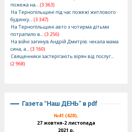
пожежа на…
(3 363)
На Тернопільщині під час пожежі житлового
будинку…
(3 347)
На Тернопільщині авто з чотирма дітьми
потрапило в…
(3 256)
На війні загинув Андрій Дмитрів: чекала мама
сина, а…
(3 160)
Священники застерігають вірян від послуг…
(2 968)
Газета “Наш ДЕНЬ” в pdf
№41 (428),
27 жовтня-2 листопада
2021 р.