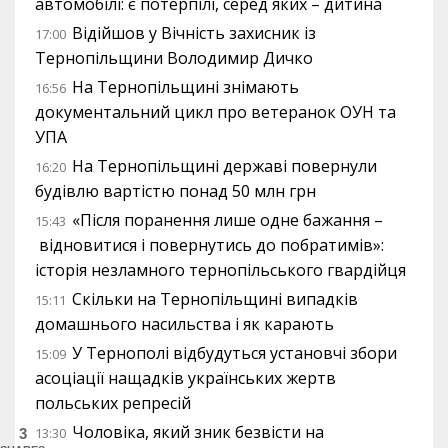
автомобілі: є потерпілі, серед яких – дитина
Відійшов у Вічність захисник із
17:00
Тернопільщини Володимир Дичко
На Тернопільщині знімають
16:56
документальний цикл про ветеранок ОУН та
УПА
На Тернопільщині державі повернули
16:20
будівлю вартістю понад 50 млн грн
«Після поранення лише одне бажання –
15:43
відновитися і повернутись до побратимів»:
історія незламного тернопільського гвардійця
Скільки на Тернопільщині випадків
15:11
домашнього насильства і як карають
У Тернополі відбудуться установчі збори
15:09
асоціації нащадків українських жертв
польських репресій
Чоловіка, який зник безвісти на
13:30
3