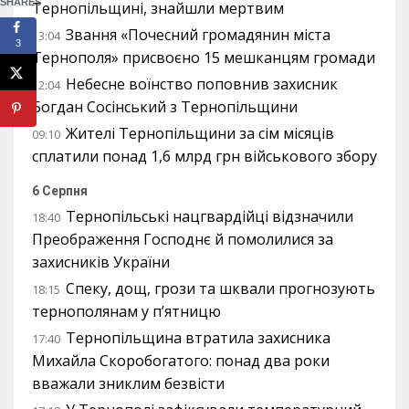
SHARES
Тернопільщині, знайшли мертвим
Звання «Почесний громадянин міста
13:04
3
Тернополя» присвоєно 15 мешканцям громади
Небесне воїнство поповнив захисник
12:04
Богдан Сосінський з Тернопільщини
Жителі Тернопільщини за сім місяців
09:10
сплатили понад 1,6 млрд грн військового збору
6 Серпня
Тернопільські нацгвардійці відзначили
18:40
Преображення Господнє й помолилися за
захисників України
Спеку, дощ, грози та шквали прогнозують
18:15
тернополянам у п’ятницю
Тернопільщина втратила захисника
17:40
Михайла Скоробогатого: понад два роки
вважали зниклим безвісти