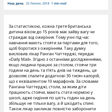
Наш день
23 Липня, 2018
1 min read
За статистикою, кожна третя британська
дитина віком до 15 років має зайву вагу чи
страждає від ожиріння. Тому учні під час
навчання мають стояти за партами для того,
щоб боротися з ожирінням. Таку думку
висловив лікар Ранган Чаттерджі, передає
«Daily Mail». Згідно з останніми дослідженнями,
якщо людина працює за столом, стоячи три
години на день та п’ять днів на тиждень, це
дозволяє спалити додаткові 30 тисяч калорій,
що є еквівалентом 10 марафонів. За словами
Рангана Чаттерджі, столи, за яким діти
працюють стоячи, мають стати нормою у
школі, адже сидіння по шість годин на день
збільшує не тільки вагу, а й шкодить спині.
Також лікар закликає повністю заборонити