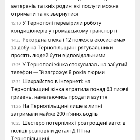
ветеранів та їхніх родин: які послуги можна
отримати та як звернутися
У Тернополі перевірили роботу
15:10
кондиціонерів у громадському транспорті
Рекордна спека і 12 пожеж в екосистемах
14:33
за добу на Тернопільщині: рятувальники
просять людей бути відповідальними
У Тернополі жінка спокусилась на забутий
13:25
телефон — їй загрожує 8 років тюрми
Шахрайство в інтернеті: на
12:31
Тернопільщині жінка втратила понад 63 тисячі
гривень, намагаючись продати взуття
На Тернопільщині лише в липні
11:26
затримали майже 200 п’яних водіїв
Шестеро потерпілих і розтрощені авто: в
10:35
поліції розповіли деталі ДТП на
Тернопільщині