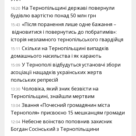
На Тернопільщині державі повернули
16:20
будівлю вартістю понад 50 млн грн
«Після поранення лише одне бажання –
15:43
відновитися і повернутись до побратимів»:
історія незламного тернопільського гвардійця
Скільки на Тернопільщині випадків
15:11
домашнього насильства і як карають
У Тернополі відбудуться установчі збори
15:09
асоціації нащадків українських жертв
польських репресій
Чоловіка, який зник безвісти на
13:30
Тернопільщині, знайшли мертвим
Звання «Почесний громадянин міста
13:04
Тернополя» присвоєно 15 мешканцям громади
Небесне воїнство поповнив захисник
12:04
Богдан Сосінський з Тернопільщини