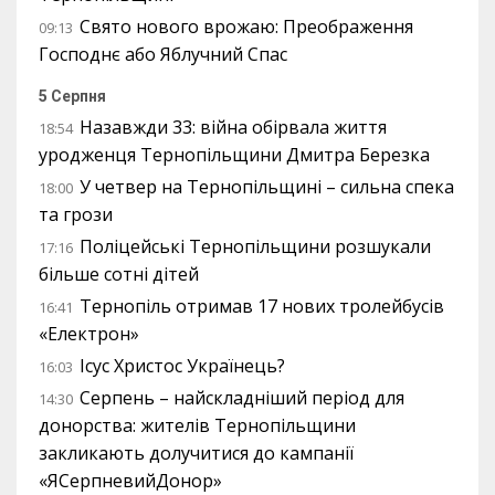
Свято нового врожаю: Преображення
09:13
Господнє або Яблучний Спас
5 Серпня
Назавжди 33: війна обірвала життя
18:54
уродженця Тернопільщини Дмитра Березка
У четвер на Тернопільщині – сильна спека
18:00
та грози
Поліцейські Тернопільщини розшукали
17:16
більше сотні дітей
Тернопіль отримав 17 нових тролейбусів
16:41
«Електрон»
Ісус Христос Українець?
16:03
Серпень – найскладніший період для
14:30
донорства: жителів Тернопільщини
закликають долучитися до кампанії
«ЯСерпневийДонор»