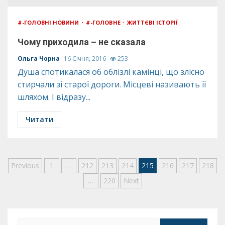
#-ГОЛОВНІ НОВИНИ
#-ГОЛОВНЕ
ЖИТТЄВІ ІСТОРІЇ
Чому приходила – не сказала
Ольга Чорна
16 Січня, 2016
253
Душа спотикалася об облізлі камінці, що злісно
стирчали зі старої дороги. Місцеві називають її
шляхом. І відразу...
Читати
Пагінація
Previous
1
…
212
213
214
215
216
217
218
…
220
Next
записів
Пошук: