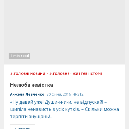
1 min read
#-ГОЛОВНІ НОВИНИ
#-ГОЛОВНЕ
ЖИТТЄВІ ІСТОРІЇ
Нелюба невістка
Анжела Левченко
30 Січня, 2016
312
«Ну давай уже! Души-и-и-и, не відпускай! –
шипіла ненависть з усіх кутків. – Скільки можна
терпіти знущань!...