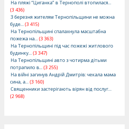
На пляжі “Циганка” в Тернополі втопилася…
(3 436)
З березня жителям Тернопільщини не можна
буде…
(3 415)
На Тернопільщині спалахнула масштабна
пожежа на…
(3 363)
На Тернопільщині під час пожежі житлового
будинку…
(3 347)
На Тернопільщині авто з чотирма дітьми
потрапило в…
(3 255)
На війні загинув Андрій Дмитрів: чекала мама
сина, а…
(3 160)
Священники застерігають вірян від послуг…
(2 968)