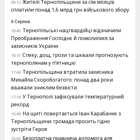
Жителі Тернопільщини за сім місяців
09:10
сплатили понад 1,6 млрд грн військового збору
6 Серпня
Тернопільські нацгвардійці відзначили
18:40
Преображення Господнє й помолилися за
захисників України
Спеку, дощ, грози та шквали прогнозують
18:15
тернополянам у п’ятницю
Тернопільщина втратила захисника
17:40
Михайла Скоробогатого: понад два роки
вважали зниклим безвісти
У Тернополі зафіксували температурний
17:18
рекорд
На щиті повертається Іван Карабаник з
16:48
Тернопільщини: громада просить гідно
зустріти Героя
Безоплатна правнича допомога для
16:00