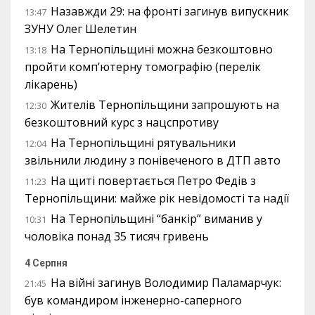
Назавжди 29: на фронті загинув випускник
13:47
ЗУНУ Олег Шелетин
На Тернопільщині можна безкоштовно
13:18
пройти комп’ютерну томографію (перелік
лікарень)
Жителів Тернопільщини запрошують на
12:30
безкоштовний курс з нацспротиву
На Тернопільщині рятувальники
12:04
звільнили людину з понівеченого в ДТП авто
На щиті повертається Петро Федів з
11:23
Тернопільщини: майже рік невідомості та надії
На Тернопільщині “банкір” виманив у
10:31
чоловіка понад 35 тисяч гривень
4 Серпня
На війні загинув Володимир Паламарчук:
21:45
був командиром інженерно-саперного