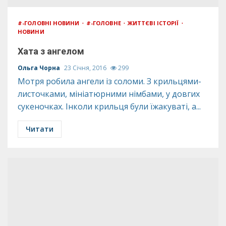
#-ГОЛОВНІ НОВИНИ
#-ГОЛОВНЕ
ЖИТТЄВІ ІСТОРІЇ
НОВИНИ
Хата з ангелом
Ольга Чорна
23 Січня, 2016
299
Мотря робила ангели із соломи. З крильцями-
листочками, мініатюрними німбами, у довгих
сукеночках. Інколи крильця були їжакуваті, а...
Читати