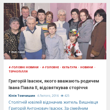
1 min read
#-ГОЛОВНІ НОВИНИ
#-ГОЛОВНЕ
КУЛЬТУРА
НОВИНИ
ТЕРНОПІЛЛЯ
Григорій Івасюк, якого вважають родичем
Івана Павла ІІ, відсвяткував сторіччя
Юлія Томчишин
4 Лютого, 2016
425
Столітній ювілей відзначив житель Вишнівця
Григорій Антонович Івасюк. За сімейним