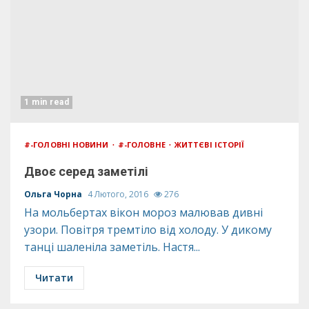
1 min read
#-ГОЛОВНІ НОВИНИ
#-ГОЛОВНЕ
ЖИТТЄВІ ІСТОРІЇ
Двоє серед заметілі
Ольга Чорна
4 Лютого, 2016
276
На мольбертах вікон мороз малював дивні
узори. Повітря тремтіло від холоду. У дикому
танці шаленіла заметіль. Настя...
Читати