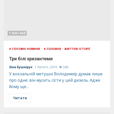
1 min read
#-ГОЛОВНІ НОВИНИ
#-ГОЛОВНЕ
ЖИТТЄВІ ІСТОРІЇ
Три білі хризантеми
Зіна Кушнірук
1 Лютого, 2016
368
У вокзальній метушні Володимир думав лише
про одне: він мусить сісти у цей дизель. Адже
йому ще...
Читати