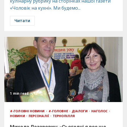
кулінарну рубрику на сторінках нашої газети
«Чоловік на кухні». Ми будемо...
Читати
1 min read
#-ГОЛОВНІ НОВИНИ
#-ГОЛОВНЕ
ДІАЛОГИ
НАГОЛОС
НОВИНИ
ПЕРСОНАЛІЇ
ТЕРНОПІЛЛЯ
Микола Лазарович: «Сьогодні я все ще